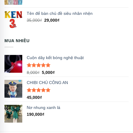
Tên để bàn chủ đề siêu nhân nhện
Giá
Giá
35,000
₫
29,000
₫
gốc
hiện
là:
tại
35,000₫.
là:
MUA NHIỀU
29,000₫.
Cuộn dây kết bóng nghệ thuật
Được xếp
Giá
Giá
8,000
₫
5,000
₫
hạng
5.00
gốc
hiện
5 sao
CHIBI CHÚ CÔNG AN
là:
tại
8,000₫.
là:
5,000₫.
Được xếp
45,000
₫
hạng
5.00
5 sao
Nơ nhung xanh lá
190,000
₫