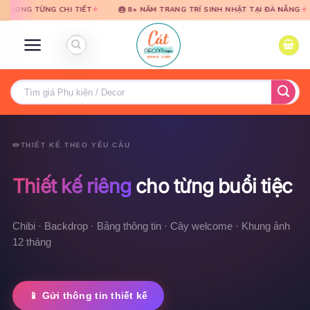
Bỏ
Bỏ
✦
✦
HI TIẾT
🎂 8+ NĂM TRANG TRÍ SINH NHẬT TẠI ĐÀ NẴNG
🎈 TƯ VẤN 
qua
qua
nội
nội
dung
dung
Tìm
kiếm:
✏️
THIẾT KẾ THEO YÊU CẦU
Thiết kế riêng
cho từng buổi tiệc
Chibi · Backdrop · Bảng thông tin · Cây welcome · Khung ảnh
12 tháng
📱 Gửi thông tin thiết kế