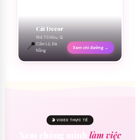
Cát Decor
194 Tố Hữu, Q.
📍
Cẩm Lệ, Đà
Xem chỉ đường →
Nẵng
🎬 VIDEO THỰC TẾ
Xem chúng mình
làm việc