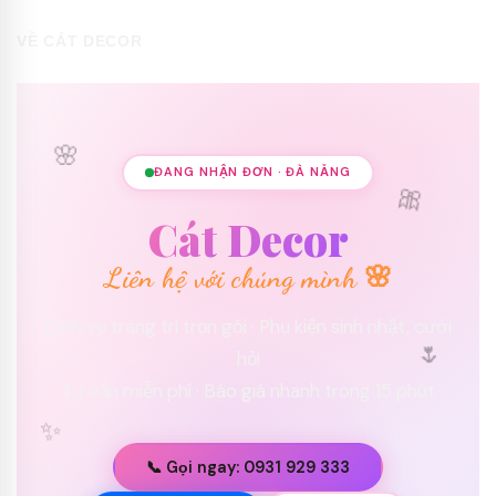
VỀ CÁT DECOR
🌸
ĐANG NHẬN ĐƠN · ĐÀ NẴNG
🎀
Cát Decor
Liên hệ với chúng mình 🌸
Dịch vụ trang trí trọn gói · Phụ kiện sinh nhật, cưới
🌷
hỏi
Tư vấn miễn phí · Báo giá nhanh trong 15 phút
✨
📞 Gọi ngay: 0931 929 333