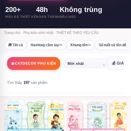
200+
48h
Không trùng
MẪU ĐÃ THIẾT KẾ
HOÀN THÀNH
MẪU NÀO
Trang chủ
Phụ kiện sinh nhật
THIẾT KẾ THEO YÊU CẦU
🎁 Tất cả
Hashtag cầm tay
Khung tên
Số tuổi và tên để b
56
36
💰 GIÁ
🎀
CATDECOR PHỤ KIỆN
▾
▾
Tìm thấy
197
sản phẩm