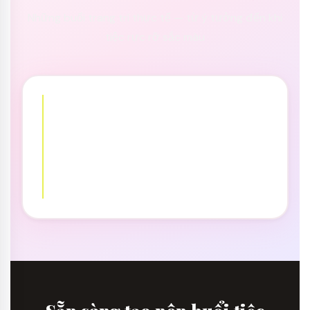
Những buổi trang trí thực tế — từ ý tưởng đến khi
tiệc rực rỡ sắc màu