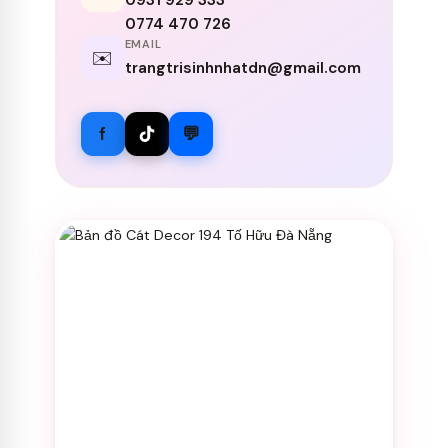
0931 929 333
0774 470 726
EMAIL
✉️
trangtrisinhnhatdn@gmail.com
f
💬