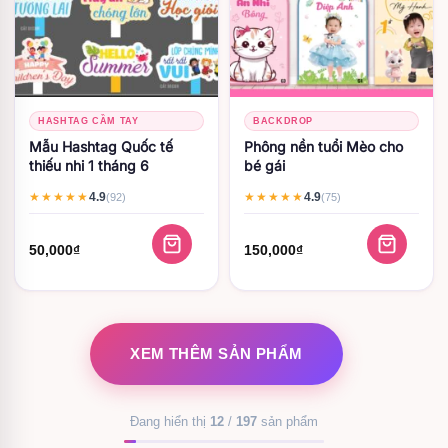
HASHTAG CẦM TAY
BACKDROP
Mẫu Hashtag Quốc tế
Phông nền tuổi Mèo cho
thiếu nhi 1 tháng 6
bé gái
4.9
4.9
★★★★★
★★★★★
(92)
(75)
50,000
₫
150,000
₫
XEM THÊM SẢN PHẨM
Đang hiển thị
12
/
197
sản phẩm