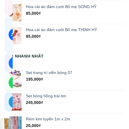
Mở
Hoa cài áo đám cưới Bố mẹ SONG HỶ
8:00 –
21:00
85,000
₫
Chat
Zalo
Hoa cài áo đám cưới Bố mẹ THỊNH HỶ
Phản
›
Zalo
hồi
85,000
₫
trong
5
phút
BÁN NHANH NHẤT
Facebook
f
›
Messenger
trangtrisinhnhatdn
Set trang trí viền bóng 07
WhatsApp
195,000
₫
W
›
+84 931 929
333
Set bóng hồng trái tim
Telegram
✈
›
+84 931
245,000
₫
929 333
Rèm kim tuyến 1m x 2m
20,000
₫