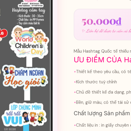
50,000
₫
✨ Liên hệ để được tư vấn và bá
Mẫu Hashtag Quốc tế thiếu n
ƯU ĐIỂM CỦA Ha
Thiết kế theo yêu cầu, có t
Kích thước tuỳ chỉnh
Chủ đề thiết kế đa dạng, ph
Bền, giữ màu, có thể tái sử
Chất lượng Sản phẩm 
Chất liệu in : in giấy chu