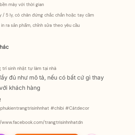
 bền mày với thời gian
 / 5 ly, có chân đứng chắc chắn hoặc tay cầm
hi in ra sản phẩm, chỉnh sửa theo yêu cầu
khác
trí sinh
nhật tự làm tại nhà
ầy đủ như mô tả, nếu có bất cứ gì thay
p với khách hàng
!
phukientrangtrisinhnhat #chibi #Cátdecor
//www.facebook.com/trangtrisinhnhatdn