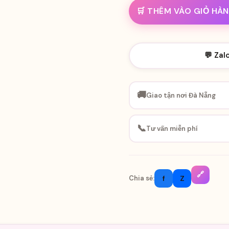
🛒 THÊM VÀO GIỎ HÀ
💬 Zal
🚚
Giao tận nơi Đà Nẵng
📞
Tư vấn miễn phí
🔗
f
Z
Chia sẻ: