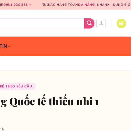
33
✦
✦
🚀 GIAO HÀNG TOÀN
ĐÀ NẴNG
· NHANH · ĐÚNG GIỜ
🎀
CHU
TIN
 KẾ THEO YÊU CẦU
 Quốc tế thiếu nhi 1
iá