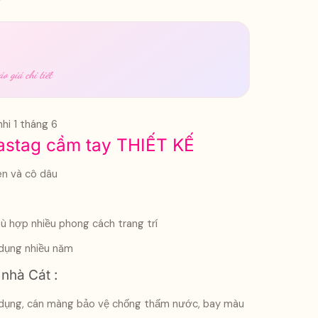
o giá chi tiết
hi 1 tháng 6
stag cầm tay THIẾT KẾ
ên và cô dâu
ù hợp nhiều phong cách trang trí
 dụng nhiều năm
nhà Cát :
yên dụng, cán màng bảo vệ chống thấm nước, bay màu