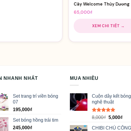
Cây Welcome Thùy Dương
65,000
₫
XEM CHI TIẾT →
N NHANH NHẤT
MUA NHIỀU
Set trang trí viền bóng
Cuộn dây kết bóng
07
nghệ thuật
195,000
₫
Được xếp
Giá
Giá
8,000
₫
5,000
₫
Set bóng hồng trái tim
hạng
5.00
gốc
hiệ
5 sao
245,000
₫
CHIBI CHÚ CÔNG
là:
tại