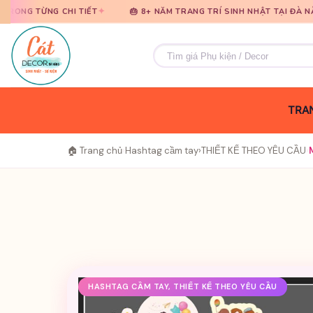
Bỏ
Bỏ
✦
✦
CHI TIẾT
🎂 8+ NĂM TRANG TRÍ SINH NHẬT TẠI ĐÀ NẴNG
🎈
qua
qua
nội
nội
Tìm
dung
dung
kiếm:
TRAN
🏠 Trang chủ
›
Hashtag cầm tay
›
THIẾT KẾ THEO YÊU CẦU
›
HASHTAG CẦM TAY, THIẾT KẾ THEO YÊU CẦU