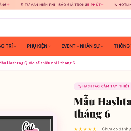
✦
0931 929 3
 TƯ VẤN MIỄN PHÍ · BÁO GIÁ TRONG
5 PHÚT
📞 HOTLINE
G TRÍ
PHỤ KIỆN
EVENT – NHÂN SỰ
THÔNG 
Mẫu Hashtag Quốc tế thiếu nhi 1 tháng 6
🏷️ HASHTAG CẦM TAY, THIẾT
Mẫu Hashtag
tháng 6
★★★★★
Chưa có đánh g