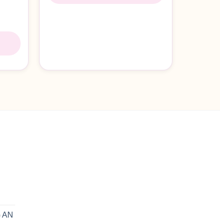
n
 AN