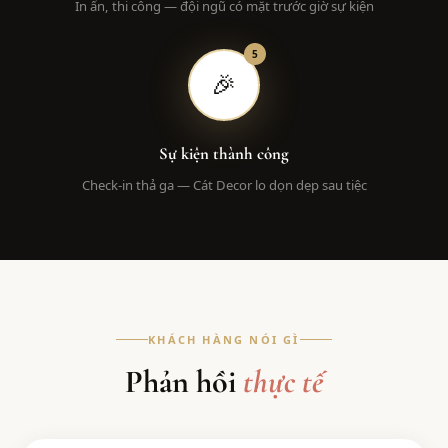
In ấn, thi công — đội ngũ có mặt trước giờ sự kiện
5
🎉
Sự kiện thành công
Check-in thả ga — Cát Decor lo dọn dẹp sau tiệc
KHÁCH HÀNG NÓI GÌ
Phản hồi
thực tế