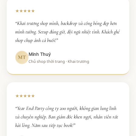
★★★★★
“Khai trương shop mình, backdrop và cổng bóng đẹp hơn
mình tưởng. Setup đúng giờ, đội ngũ nhiệt tình. Khách ghé
shop chụp ảnh cả buổi!”
Minh Thuý
MT
Chủ shop thời trang · Khai trương
★★★★★
“Year End Party công ty 200 người, không gian lung linh
và chuyên nghiệp. Ban giám đốc khen ngợi, nhân viên rất
hài lòng. Năm sau tiếp tục book!”