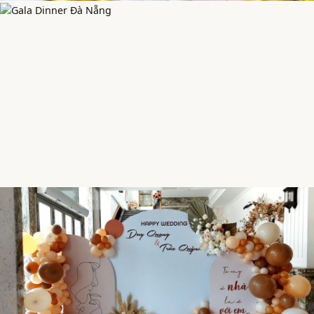
GRAND OPENING
Khai Trương
Hồng Phát
CORPORATE EVENT
Gala Dinner
& Year End Party