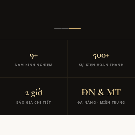
9+
500+
NĂM KINH NGHIỆM
SỰ KIỆN HOÀN THÀNH
2 giờ
ĐN & MT
BÁO GIÁ CHI TIẾT
ĐÀ NẴNG · MIỀN TRUNG