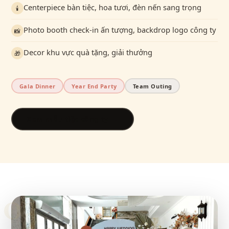
Centerpiece bàn tiệc, hoa tươi, đèn nến sang trọng
🕯️
Photo booth check-in ấn tượng, backdrop logo công ty
📸
Decor khu vực quà tặng, giải thưởng
🎁
Gala Dinner
Year End Party
Team Outing
Xem mẫu tiệc công ty →
03