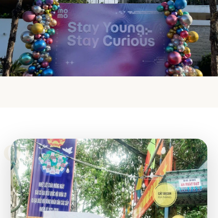
FESTIVAL & EXHIBITION
Lễ Hội
& Triển Lãm
01