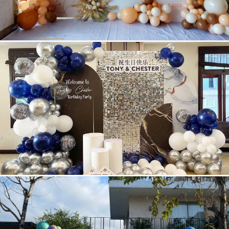
WEDDING DECOR
Tiệc Cưới
& Lễ Ký Kết
GATHERING PARTY
Gathering
& Họp Lớp