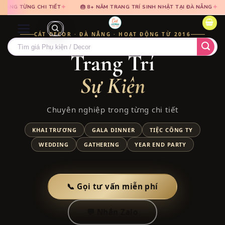
Bỏ
Bỏ
✦
 TRANG TRÍ SINH NHẬT TẠI ĐÀ NẴNG
🎈 TƯ VẤN MIỄN PHÍ · BÁO GIÁ TRON
qua
qua
nội
nội
CÁT DECOR · ĐÀ NẴNG · HOẠT ĐỘNG TỪ 2016
dung
dung
Tìm
Trang Trí
kiếm:
Sự Kiện
Chuyên nghiệp trong từng chi tiết
KHAI TRƯƠNG
GALA DINNER
TIỆC CÔNG TY
WEDDING
GATHERING
YEAR END PARTY
📞 Gọi tư vấn miễn phí
💬 Nhắn Zalo