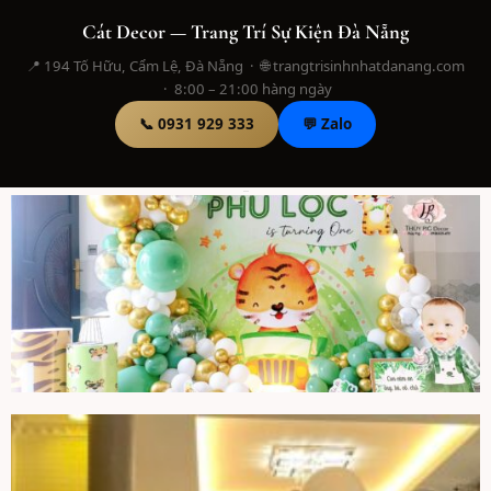
Cát Decor — Trang Trí Sự Kiện Đà Nẵng
📍 194 Tố Hữu, Cẩm Lệ, Đà Nẵng · 🌐 trangtrisinhnhatdanang.com
· 8:00 – 21:00 hàng ngày
📞 0931 929 333
💬 Zalo