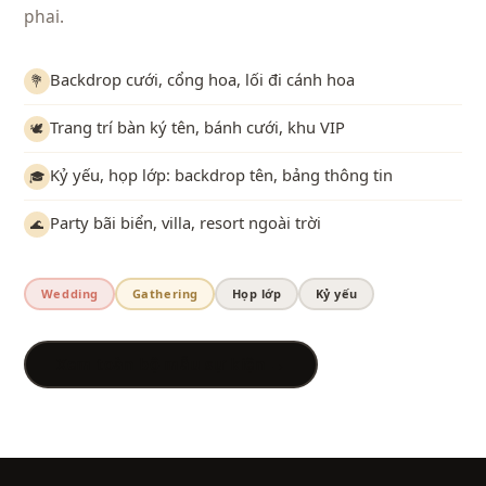
phai.
Backdrop cưới, cổng hoa, lối đi cánh hoa
💐
Trang trí bàn ký tên, bánh cưới, khu VIP
🕊️
Kỷ yếu, họp lớp: backdrop tên, bảng thông tin
🎓
Party bãi biển, villa, resort ngoài trời
🌊
Wedding
Gathering
Họp lớp
Kỷ yếu
Xem toàn bộ mẫu sự kiện →