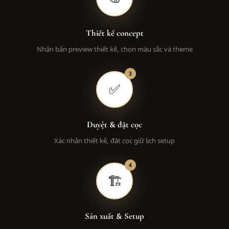
Thiết kế concept
Nhận bản preview thiết kế, chọn màu sắc và theme
3
✅
Duyệt & đặt cọc
Xác nhận thiết kế, đặt cọc giữ lịch setup
4
🏗️
Sản xuất & Setup