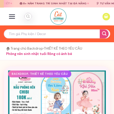
Bỏ
Bỏ
✦
🎂 8+ NĂM TRANG TRÍ SINH NHẬT TẠI ĐÀ NẴNG
🎈 TƯ VẤN MIỄN PHÍ ·
qua
qua
nội
nội
dung
dung
Tìm
kiếm:
🏠 Trang chủ
›
Backdrop
›
THIẾT KẾ THEO YÊU CẦU
›
Phông nền sinh nhật tuổi Rồng có ảnh bé
BACKDROP, THIẾT KẾ THEO YÊU CẦU