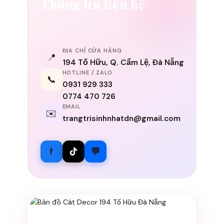
Thông tin liên hệ
Luôn sẵn sàng lắng nghe bạn ✨
ĐỊA CHỈ CỬA HÀNG
📍
194 Tố Hữu, Q. Cẩm Lệ, Đà Nẵng
HOTLINE / ZALO
📞
0931 929 333
0774 470 726
EMAIL
✉️
trangtrisinhnhatdn@gmail.com
f
💬