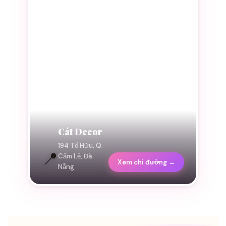
Cát Decor
194 Tố Hữu, Q.
📍
Cẩm Lệ, Đà
Xem chỉ đường →
Nẵng