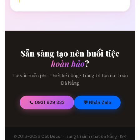
Sẵn sàng tạo nên buổi tiệc
hoàn hảo
?
Tư vấn miễn phí · Thiết kế riêng · Trang trí tận nơi toàn
Đà Nẵng
📞 0931 929 333
💬 Nhắn Zalo
© 2016–2026
Cát Decor
· Trang trí sinh nhật Đà Nẵng · 194