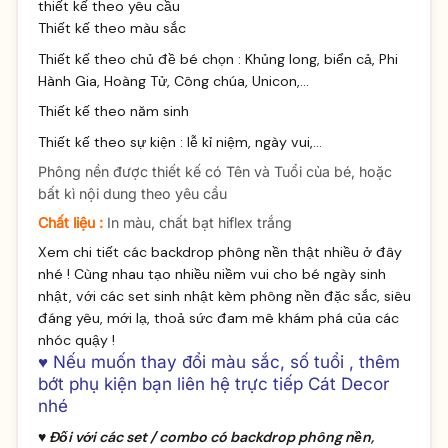
thiết kế theo yêu cầu
Thiết kế theo màu sắc
Thiết kế theo chủ đề bé chọn : Khủng long, biển cả, Phi
Hành Gia, Hoàng Tử, Công chúa, Unicon,...
Thiết kế theo năm sinh
Thiết kế theo sự kiện : lễ kỉ niệm, ngày vui,...
Phông nền được thiết kế có Tên và Tuổi của bé, hoặc
bất kì nội dung theo yêu cầu
Chất liệu :
In màu, chất bạt hiflex trắng
Xem chi tiết các backdrop phông nền thật nhiều ở
đây
nhé ! Cùng nhau tạo nhiều niềm vui cho bé ngày sinh
nhật, với các set sinh nhật kèm phông nền đặc sắc, siêu
đáng yêu, mới lạ, thoả sức đam mê khám phá của các
nhóc quậy !
♥ Nếu muốn thay đổi màu sắc, số tuổi , thêm
bớt phụ kiện bạn liên hệ trực tiếp Cát Decor
nhé
♥ Đối với các set / combo có backdrop phông nền,