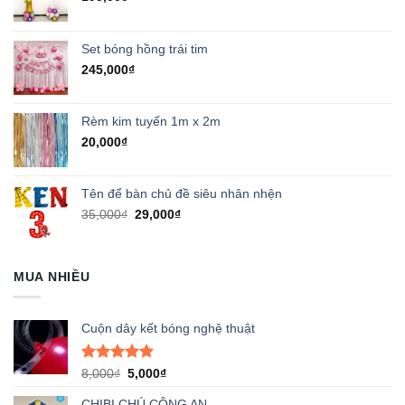
Set bóng hồng trái tim
245,000
₫
Rèm kim tuyến 1m x 2m
20,000
₫
Tên để bàn chủ đề siêu nhân nhện
Giá
Giá
35,000
₫
29,000
₫
gốc
hiện
là:
tại
35,000₫.
là:
MUA NHIỀU
29,000₫.
Cuộn dây kết bóng nghệ thuật
Được xếp
Giá
Giá
8,000
₫
5,000
₫
hạng
5.00
gốc
hiện
5 sao
CHIBI CHÚ CÔNG AN
là:
tại