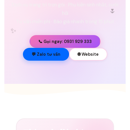
Dịch vụ trang trí trọn gói · Phụ kiện sinh nhật, cưới
🌷
hỏi
Tư vấn miễn phí · Báo giá nhanh trong 15 phút
✨
📞 Gọi ngay: 0931 929 333
💐
💬 Zalo tư vấn
🌐 Website