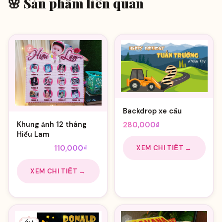
🌸 Sản phẩm liên quan
Backdrop xe cẩu
Khung ảnh 12 tháng
280,000
₫
Hiểu Lam
Giá
Giá
135,000
₫
110,000
₫
XEM CHI TIẾT →
gốc
hiện
là:
tại
XEM CHI TIẾT →
135,000₫.
là:
110,000₫.