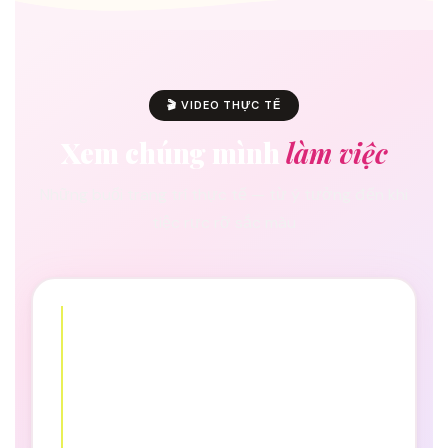
🎬 VIDEO THỰC TẾ
Xem chúng mình
làm việc
Những buổi trang trí thực tế — từ ý tưởng đến khi
tiệc rực rỡ sắc màu