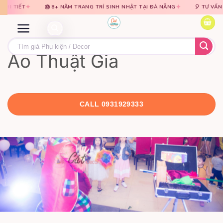
Bỏ
Bỏ
✦
NĂM TRANG TRÍ SINH NHẬT TẠI ĐÀ NẴNG
🎈 TƯ VẤN MIỄN PHÍ · BÁO GIÁ TR
qua
qua
nội
nội
dung
dung
Tìm
kiếm:
Ảo Thuật Gia
CALL 0931929333