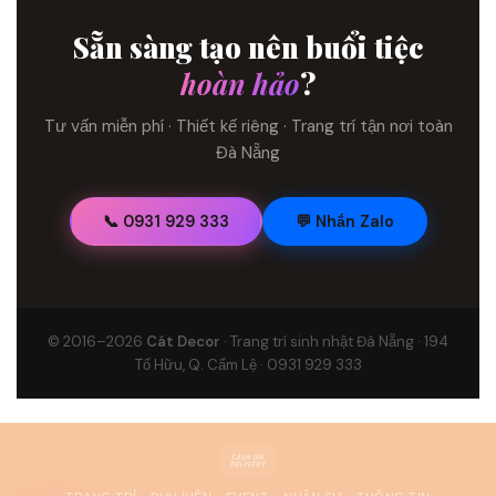
Sẵn sàng tạo nên buổi tiệc
hoàn hảo
?
Tư vấn miễn phí · Thiết kế riêng · Trang trí tận nơi toàn
Đà Nẵng
📞 0931 929 333
💬 Nhắn Zalo
© 2016–2026
Cát Decor
· Trang trí sinh nhật Đà Nẵng · 194
Tố Hữu, Q. Cẩm Lệ · 0931 929 333
Cash
On