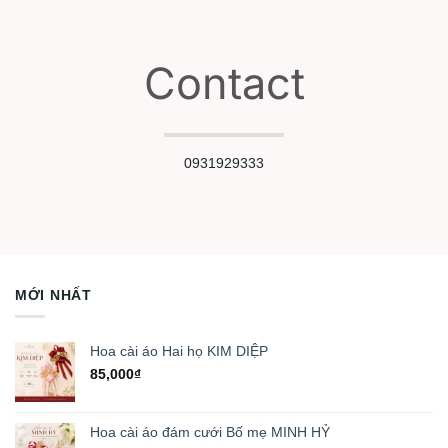
Contact
0931929333
MỚI NHẤT
Hoa cài áo Hai họ KIM DIỆP
85,000
₫
Hoa cài áo đám cưới Bố mẹ MINH HỶ