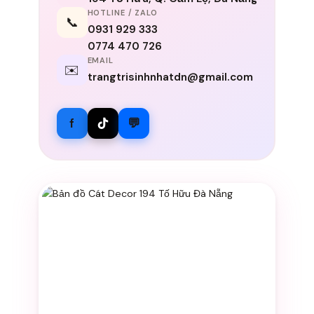
HOTLINE / ZALO
📞
0931 929 333
0774 470 726
EMAIL
✉️
trangtrisinhnhatdn@gmail.com
f
💬