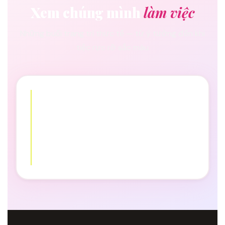
Xem chúng mình
làm việc
Những buổi trang trí thực tế — từ ý tưởng đến khi
tiệc rực rỡ sắc màu