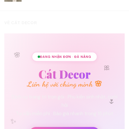
VỀ CÁT DECOR
🌸
ĐANG NHẬN ĐƠN · ĐÀ NẴNG
🎀
Cát Decor
Liên hệ với chúng mình 🌸
🌷
Dịch vụ trang trí trọn gói · Phụ kiện sinh nhật, cưới
hỏi
Tư vấn miễn phí · Báo giá nhanh trong 15 phút
✨