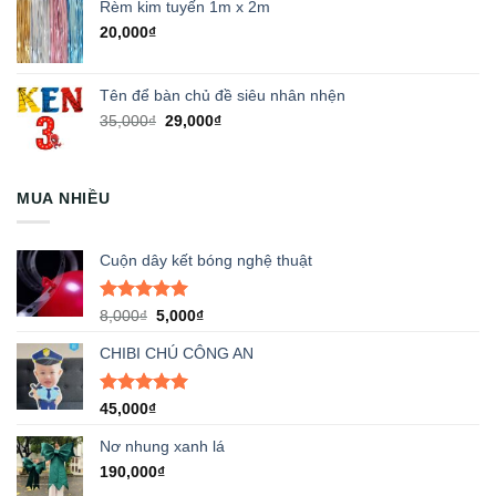
Rèm kim tuyến 1m x 2m
20,000
₫
Tên để bàn chủ đề siêu nhân nhện
Giá
Giá
35,000
₫
29,000
₫
gốc
hiện
là:
tại
35,000₫.
là:
MUA NHIỀU
29,000₫.
Cuộn dây kết bóng nghệ thuật
Được xếp
Giá
Giá
8,000
₫
5,000
₫
hạng
5.00
gốc
hiện
5 sao
CHIBI CHÚ CÔNG AN
là:
tại
8,000₫.
là:
5,000₫.
Được xếp
45,000
₫
hạng
5.00
5 sao
Nơ nhung xanh lá
190,000
₫