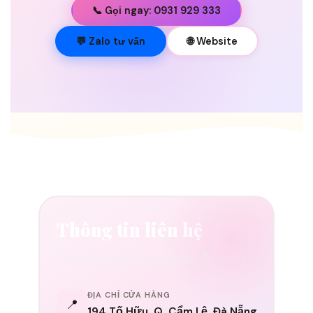
📞 Gọi ngay: 0931 929 333
💐
💬 Zalo tư vấn
🌐 Website
Thông tin liên hệ
Luôn sẵn sàng lắng nghe bạn ✨
ĐỊA CHỈ CỬA HÀNG
📍
194 Tố Hữu, Q. Cẩm Lệ, Đà Nẵng