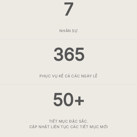
7
NHÂN SỰ
365
PHỤC VỤ KỂ CẢ CÁC NGÀY LỄ
50+
TIẾT MỤC ĐẶC SẮC.
CẬP NHẬT LIÊN TỤC CÁC TIẾT MỤC MỚI