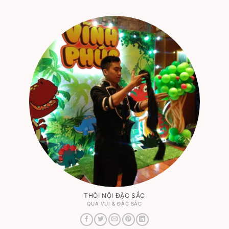
THÔI NÔI ĐẶC SẮC
QUÁ VUI & ĐẶC SẮC