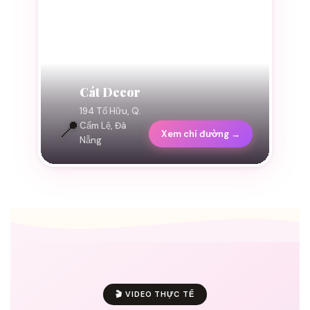
Cát Decor
194 Tố Hữu, Q.
📍
Cẩm Lệ, Đà
Xem chỉ đường →
Nẵng
🎬 VIDEO THỰC TẾ