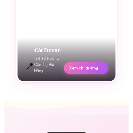
Cát Decor
194 Tố Hữu, Q.
📍
Cẩm Lệ, Đà
Xem chỉ đường →
Nẵng