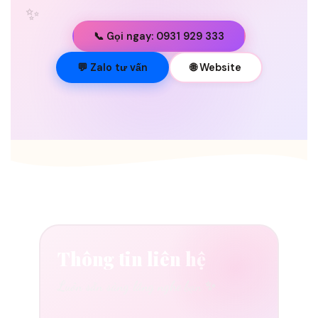
✨
📞 Gọi ngay: 0931 929 333
💐
💬 Zalo tư vấn
🌐 Website
Thông tin liên hệ
Luôn sẵn sàng lắng nghe bạn ✨