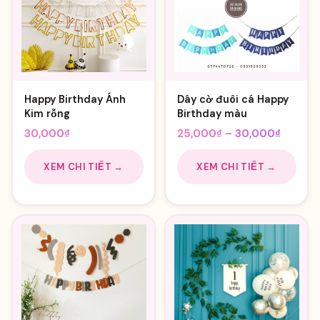
Happy Birthday Ánh
Dây cờ đuôi cá Happy
Kim rỗng
Birthday màu
Khoảng
30,000
₫
25,000
₫
–
30,000
₫
giá:
từ
XEM CHI TIẾT →
XEM CHI TIẾT →
25,000
đến
30,000