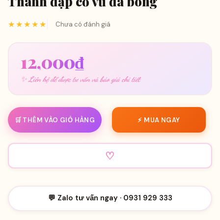
Thanh đập cổ vũ đá bóng
★★★★★
Chưa có đánh giá
12,000
₫
✨ Liên hệ để được tư vấn và báo giá chi tiết
🛒 THÊM VÀO GIỎ HÀNG
⚡ MUA NGAY
♡
💬 Zalo tư vấn ngay · 0931 929 333