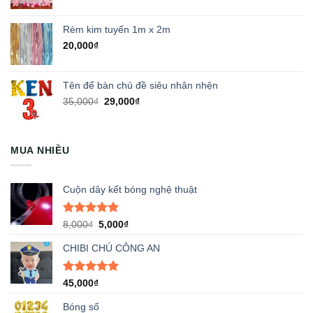
Rèm kim tuyến 1m x 2m
20,000
₫
Tên để bàn chủ đề siêu nhân nhện
Giá
Giá
35,000
₫
29,000
₫
gốc
hiện
là:
tại
35,000₫.
là:
MUA NHIỀU
29,000₫.
Cuộn dây kết bóng nghệ thuật
Được xếp
Giá
Giá
8,000
₫
5,000
₫
hạng
5.00
gốc
hiện
5 sao
CHIBI CHÚ CÔNG AN
là:
tại
8,000₫.
là:
5,000₫.
Được xếp
45,000
₫
hạng
5.00
5 sao
Bóng số