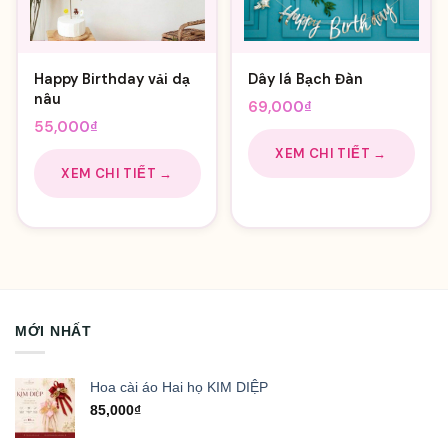
Happy Birthday vải dạ
Dây lá Bạch Đàn
nâu
69,000
₫
55,000
₫
XEM CHI TIẾT →
XEM CHI TIẾT →
MỚI NHẤT
Hoa cài áo Hai họ KIM DIỆP
85,000
₫