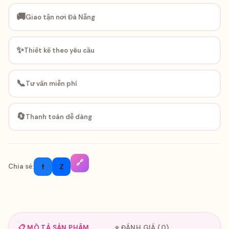
🚚
Giao tận nơi Đà Nẵng
✨
Thiết kế theo yêu cầu
📞
Tư vấn miễn phí
🔄
Thanh toán dễ dàng
🔗
f
Z
Chia sẻ:
📋 MÔ TẢ SẢN PHẨM
⭐ ĐÁNH GIÁ (0)