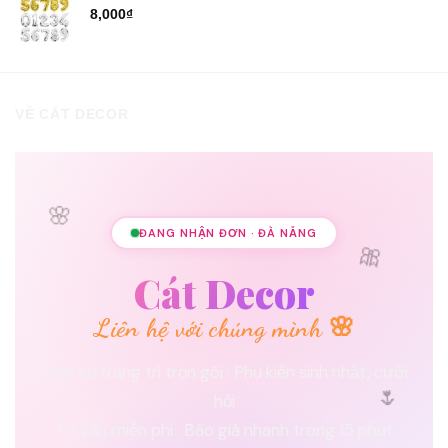
8,000
₫
VỀ CÁT DECOR
🌸
ĐANG NHẬN ĐƠN · ĐÀ NẴNG
🎀
Cát Decor
Liên hệ với chúng mình 🌸
Dịch vụ trang trí trọn gói · Phụ kiện sinh nhật, cưới
🌷
hỏi
Tư vấn miễn phí · Báo giá nhanh trong 15 phút