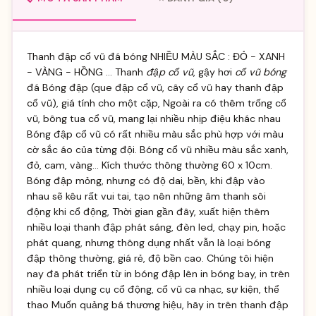
Thanh đập cổ vũ đá bóng NHIỀU MÀU SẮC : ĐỎ - XANH
- VÀNG - HỒNG ... Thanh
đập cổ vũ
, gậy hơi
cổ vũ bóng
đá Bóng đập (que đập cổ vũ, cây cổ vũ
hay thanh đập
cổ vũ), giá tính cho một cặp, Ngoài ra có thêm trống cổ
vũ, bông tua cổ vũ, mang lại nhiều nhịp điệu khác nhau
Bóng đập cổ vũ có rất nhiều màu sắc phù hợp với màu
cờ sắc áo của từng đội. Bóng cổ vũ nhiều màu sắc xanh,
đỏ, cam, vàng… Kích thước thông thường 60 x 10cm.
Bóng đập mỏng, nhưng có độ dai, bền, khi đập vào
nhau sẽ kêu rất vui tai, tạo nên những âm thanh sôi
động khi cổ động, Thời gian gần đây, xuất hiện thêm
nhiều loại thanh đập phát sáng, đèn led, chạy pin, hoặc
phát quang, nhưng thông dụng nhất vẫn là loại bóng
đập thông thường, giá rẻ, độ bền cao. Chúng tôi hiện
nay đã phát triển từ in bóng đập lên in bóng bay, in trên
nhiều loại dụng cụ cổ động, cổ vũ ca nhạc, sự kiện, thể
thao Muốn quảng bá thương hiệu, hãy in trên thanh đập