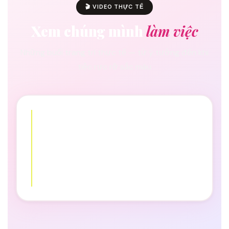
🎬 VIDEO THỰC TẾ
Xem chúng mình
làm việc
Những buổi trang trí thực tế — từ ý tưởng đến khi
tiệc rực rỡ sắc màu