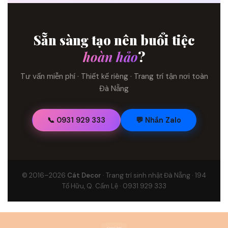
Sẵn sàng tạo nên buổi tiệc
hoàn hảo
?
Tư vấn miễn phí · Thiết kế riêng · Trang trí tận nơi toàn
Đà Nẵng
📞 0931 929 333
💬 Nhắn Zalo
© 2016–2026
Cát Decor
· Trang trí sinh nhật Đà Nẵng · 194
Tố Hữu, Q. Cẩm Lệ · 0931 929 333