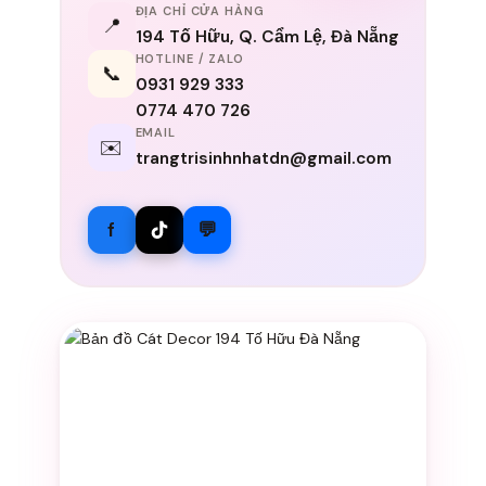
ĐỊA CHỈ CỬA HÀNG
📍
194 Tố Hữu, Q. Cẩm Lệ, Đà Nẵng
HOTLINE / ZALO
📞
0931 929 333
0774 470 726
EMAIL
✉️
trangtrisinhnhatdn@gmail.com
f
💬