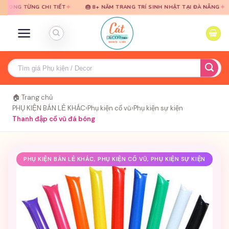
Bỏ
Bỏ
✦
✦
ỪNG CHI TIẾT
🎂 8+ NĂM TRANG TRÍ SINH NHẬT TẠI ĐÀ NẴNG
🎈 TƯ
qua
qua
nội
nội
dung
dung
Tìm
kiếm:
🏠 Trang chủ
›
PHỤ KIỆN BÁN LẺ KHÁC
›
Phụ kiện cổ vũ
›
Phụ kiện sự kiện
›
Thanh đập cổ vũ đá bóng
PHỤ KIỆN BÁN LẺ KHÁC, PHỤ KIỆN CỔ VŨ, PHỤ KIỆN SỰ KIỆN