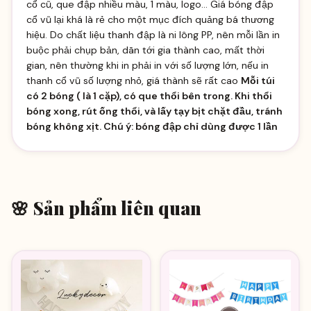
cổ cũ, que đập nhiều màu, 1 màu, logo... Giá bóng đập
cổ vũ lại khá là rẻ cho một mục đích quảng bá thương
hiệu. Do chất liệu thanh đập là ni lông PP, nên mỗi lần in
buộc phải chụp bản, dãn tới gia thành cao, mất thời
gian, nên thường khi in phải in với số lượng lớn, nếu in
thanh cổ vũ số lượng nhỏ, giá thành sẽ rất cao
Mỗi túi
có 2 bóng ( là 1 cặp), có que thổi bên trong. Khi thổi
bóng xong, rút ống thổi, và lấy tạy bịt chặt đầu, tránh
bóng không xịt. Chú ý: bóng đập chỉ dùng được 1 lần
🌸 Sản phẩm liên quan