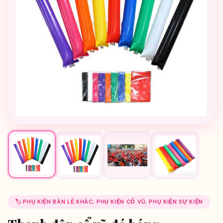
🏷️ PHỤ KIỆN BÁN LẺ KHÁC, PHỤ KIỆN CỔ VŨ, PHỤ KIỆN SỰ KIỆN