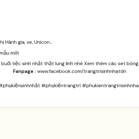
 Hành gia, xe, Unicon...
 mẫu mới
uổi tiệc sinh nhật thật lung linh nhé
Xem thêm các set bóng
Fanpage :
www.facebook.com/trangtrisinhnhatdn
#phụkiệnsinhnhật #phụkiệntrangtrí #phukientrangtrisinhnha