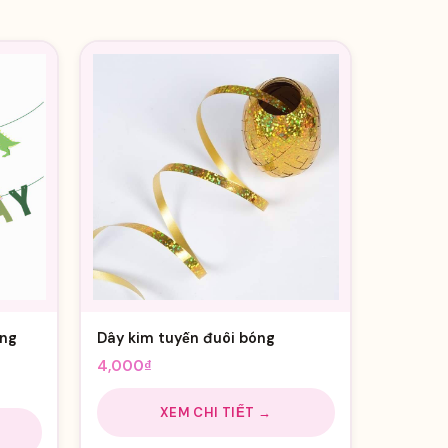
ủng
Dây kim tuyến đuôi bóng
4,000
₫
XEM CHI TIẾT →