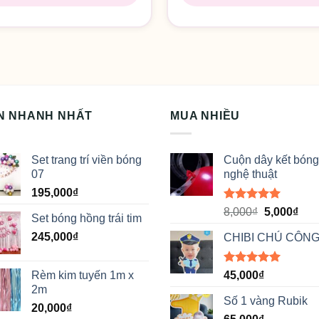
N NHANH NHẤT
MUA NHIỀU
Set trang trí viền bóng
Cuộn dây kết bóng
07
nghệ thuật
195,000
₫
Được xếp
Giá
Giá
8,000
₫
5,000
₫
Set bóng hồng trái tim
hạng
5.00
gốc
hiệ
5 sao
245,000
₫
CHIBI CHÚ CÔNG
là:
tại
8,000₫.
là:
5,00
Được xếp
Rèm kim tuyến 1m x
45,000
₫
hạng
5.00
2m
5 sao
Số 1 vàng Rubik
20,000
₫