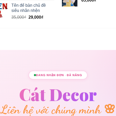
65,000
₫
Tên để bàn chủ đề
siêu nhân nhện
Giá
Giá
35,000
₫
29,000
₫
gốc
hiện
là:
tại
35,000₫.
là:
29,000₫.
ĐANG NHẬN ĐƠN · ĐÀ NẴNG
Cát Decor
Liên hệ với chúng mình 🌸