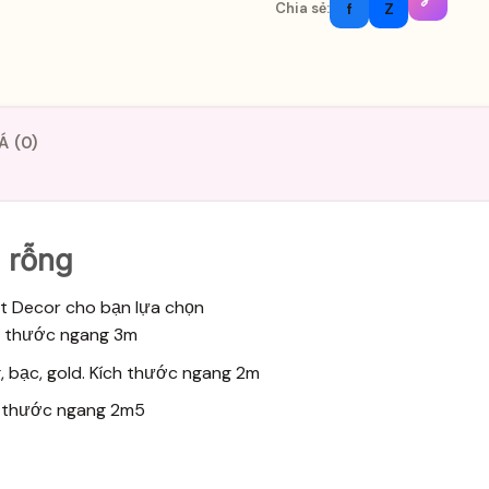
🔗
f
Z
Chia sẻ:
Á (0)
 rỗng
át Decor cho bạn lựa chọn
ch thước ngang 3m
g, bạc, gold. Kích thước ngang 2m
ch thước ngang 2m5