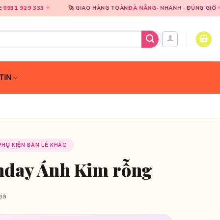
✦
✦
🚀 GIAO HÀNG TOÀN
ĐÀ NẴNG
· NHANH · ĐÚNG GIỜ
🎀
CHUYÊ
TIN
 PHỤ KIỆN BÁN LẺ KHÁC
hday Ánh Kim rỗng
iá