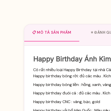
📋 MÔ TẢ SẢN PHẨM
⭐ ĐÁNH GI
Happy Birthday Ánh Kim
Có rất nhiều loại Happy Birthday tại nhà C
Happy birthday bóng rời: đủ các màu . Kí
Happy birthday bóng liền : hồng, xanh, vàn
Happy birthday đuôi cá : đủ các màu . Kí
Happy birthday CNC : vàng, bạc, gold
Happy birthday vải bố Hàn Quốc : Màu nâu