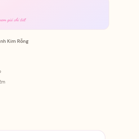
em giá chi tiết
Ánh Kim Rỗng
o
 2m