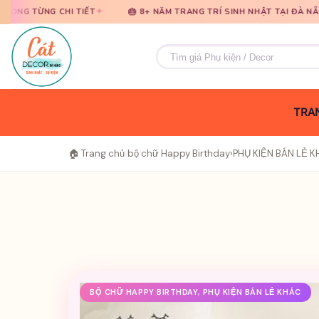
Bỏ
Bỏ
✦
✦
I TIẾT
🎂 8+ NĂM TRANG TRÍ SINH NHẬT TẠI ĐÀ NẴNG
🎈 TƯ
qua
qua
nội
nội
Tìm
dung
dung
kiếm:
TRAN
🏠 Trang chủ
›
bộ chữ Happy Birthday
›
PHỤ KIỆN BÁN LẺ 
BỘ CHỮ HAPPY BIRTHDAY, PHỤ KIỆN BÁN LẺ KHÁC