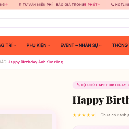
✦
0931 929 333
 VẤN MIỄN PHÍ · BÁO GIÁ TRONG
5 PHÚT
📞 HOTLINE
G TRÍ
PHỤ KIỆN
EVENT – NHÂN SỰ
THÔNG 
KHÁC
›
Happy Birthday Ánh Kim rỗng
🏷️ BỘ CHỮ HAPPY BIRTHDAY,
Happy Birt
★★★★★
Chưa có đánh g