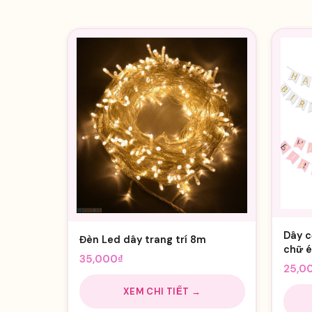
Dây c
Đèn Led dây trang trí 8m
chữ é
35,000
₫
25,0
XEM CHI TIẾT →