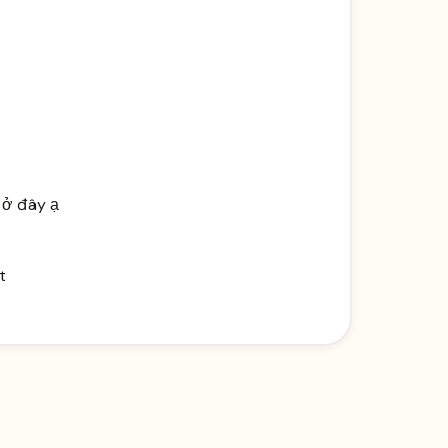
 ở đây ạ
t