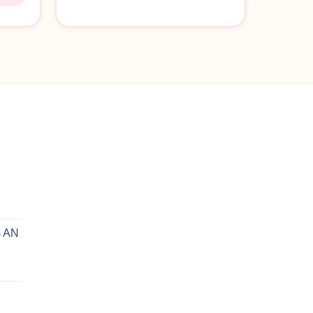
n
 AN
0₫.