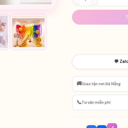
Happy Birthday Ánh Kim rỗ
💬 Zal
🚚
Giao tận nơi Đà Nẵng
📞
Tư vấn miễn phí