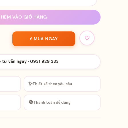
ng số lượng
THÊM VÀO GIỎ HÀNG
♡
⚡ MUA NGAY
o tư vấn ngay · 0931 929 333
✨
Thiết kế theo yêu cầu
🔄
Thanh toán dễ dàng