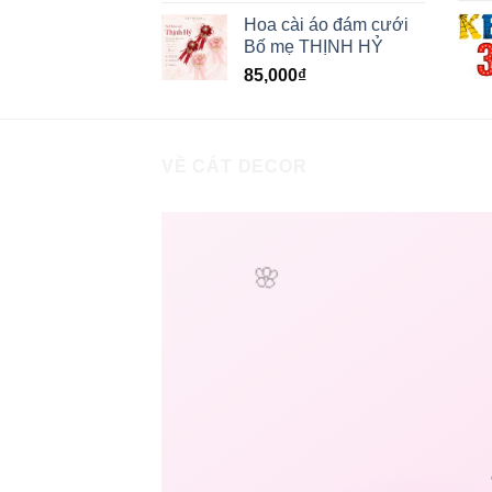
Hoa cài áo đám cưới
Bố mẹ THỊNH HỶ
85,000
₫
VỀ CÁT DECOR
🌸