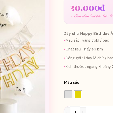
30,000
₫
✨ Chọn phân loại bên dưới để x
Dây chữ Happy Birthday 
Màu sắc : vàng gold / bạc
Chất liệu : giấy ép kim
Đóng gói : 1 dây 13 chữ / ba
Kích thước : ngang khoảng
Màu sắc