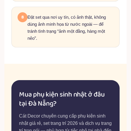
8
Đặt set qua nơi uy tín, có ảnh thật, không
dùng ảnh minh họa từ nước ngoài — để
tránh tình trạng “ảnh một đằng, hàng một
nẻo”.
Mua phụ kiện sinh nhật ở đâu
tại Đà Nẵng?
Cát Decor chuyên cung cấp phụ kiện sinh
nhật giá rẻ, set trang trí 2026 và dịch vụ trang
trí trọn gói — phù hợp từ tiệc nhỏ tại nhà đến