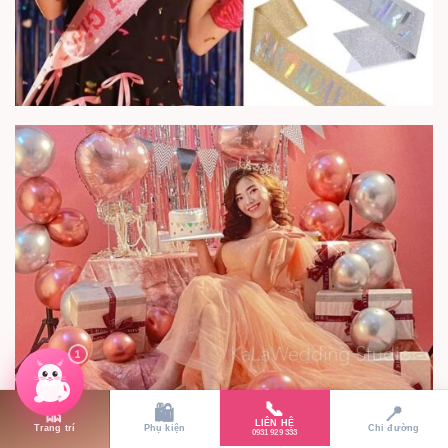
1
📞
🎀
🛍️
📍
LIÊN HỆ
Trang trí
Phụ kiện
Chỉ đường
0931 929 333