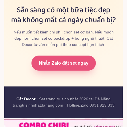
Sẵn sàng có một bữa tiệc đẹp
mà không mất cả ngày chuẩn bị?
Nếu muốn tiết kiệm chi phí, chọn set cơ bản. Nếu muốn
đẹp hơn, chọn set có backdrop + bóng nghệ thuật. Cát
Decor tư vấn miễn phí theo concept bạn thích.
Nhắn Zalo đặt set ngay
Cát Decor
· Set trang trí sinh nhật 2026 tại Đà Nẵng
trangtrisinhnhatdanang.com · Hotline/Zalo 0931 929 333