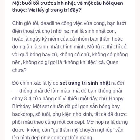
Một buổi tối trước sinh nhật, và một câu hỏi quen
thuộc: “Mai lấy gì trang trí đây?”
Chín giờ tối, deadline công việc vừa xong, bạn lướt
điện thoại và chợt nhớ ra: mai là sinh nhật con,
hoặc là ngày kỷ niệm của cả nhóm bạn thân, hoặc
đơn giản là sinh nhật chính mình. Mở tủ ra thì chỉ có
vài quả bóng bay cũ, không có chữ, không có phông
nền, không có gì gọi là “không khí tiệc” cả. Quen
chưa?
Đó chính xác là lý do
set trang trí sinh nhật
ra đời
— không phải để làm màu, mà để bạn không phải
chạy 3-4 cửa hàng chỉ vì thiếu một dây chữ Happy
Birthday. Một set chuẩn đã gói gọn sẵn bóng bay,
backdrop, số tuổi, phụ kiện nhỏ xinh, tất cả đã được
phối màu theo cùng một concept. Mở hộp ra là dựng
được, không cần “gu thẩm mỹ chuyên nghiệp” vẫn
lên hình đẹp như concept trên mạng.