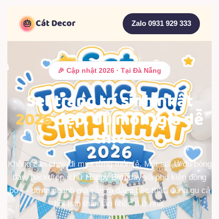
Cát Decor
🎂
Zalo 0931 929 333
🎉 Cập nhật 2026 · Tại Đà Nẵng
Set trang trí sinh nhật
2026
đẹp, đủ món, giá dễ
chịu
Không cần chạy đi mua từng món lẻ. Một set là đủ bóng
bay, backdrop, chữ Happy Birthday và phụ kiện đồng
bộ — dựng nhanh mà vẫn ra dáng tiệc thật, đúng gu cả
hội bạn thân lẫn nhóc tì ở nhà.