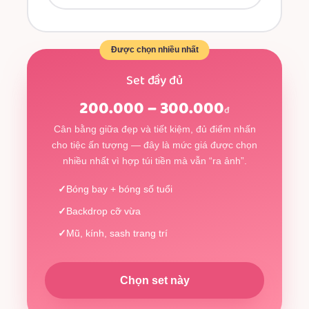
Được chọn nhiều nhất
Set đầy đủ
200.000 – 300.000
đ
Cân bằng giữa đẹp và tiết kiệm, đủ điểm nhấn
cho tiệc ấn tượng — đây là mức giá được chọn
nhiều nhất vì hợp túi tiền mà vẫn “ra ảnh”.
Bóng bay + bóng số tuổi
Backdrop cỡ vừa
Mũ, kính, sash trang trí
Chọn set này