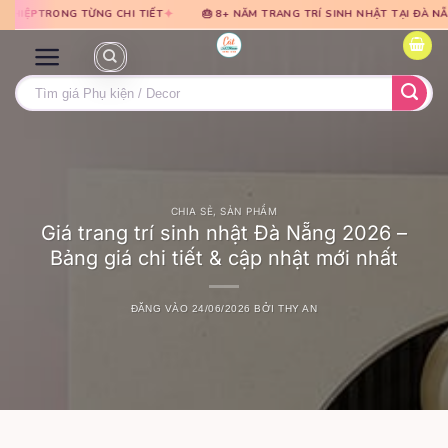
Bỏ
Bỏ
✦
✦
TIẾT
🎂 8+ NĂM TRANG TRÍ SINH NHẬT TẠI ĐÀ NẴNG
🎈 TƯ VẤN MIỄN
qua
qua
nội
nội
dung
dung
Tìm
kiếm:
CHIA SẺ
,
SẢN PHẨM
Giá trang trí sinh nhật Đà Nẵng 2026 –
Bảng giá chi tiết & cập nhật mới nhất
ĐĂNG VÀO
24/06/2026
BỞI
THY AN