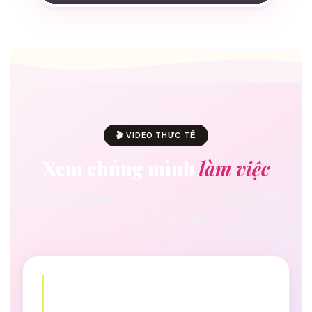
🎬 VIDEO THỰC TẾ
Xem chúng mình
làm việc
Những buổi trang trí thực tế — từ ý tưởng đến khi
tiệc rực rỡ sắc màu