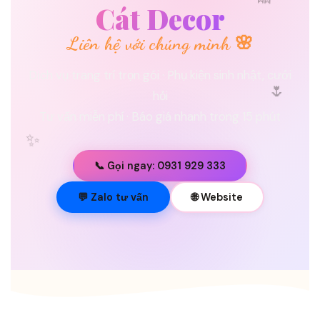
🎀
Cát Decor
Liên hệ với chúng mình 🌸
🌷
Dịch vụ trang trí trọn gói · Phụ kiện sinh nhật, cưới
hỏi
Tư vấn miễn phí · Báo giá nhanh trong 15 phút
✨
📞 Gọi ngay: 0931 929 333
💐
💬 Zalo tư vấn
🌐 Website