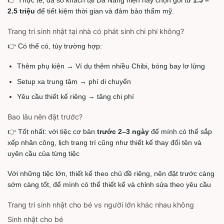
👉 Thực tế, đa số khách tại Đà Nẵng hiện nay chọn gói từ
1.5 –
2.5 triệu
để tiết kiệm thời gian và đảm bảo thẩm mỹ.
Trang trí sinh nhật tại nhà có phát sinh chi phí không?
👉 Có thể có, tùy trường hợp:
Thêm phụ kiện → Ví dụ thêm nhiều Chibi, bóng bay lơ lửng
Setup xa trung tâm → phí di chuyển
Yêu cầu thiết kế riêng → tăng chi phí
Bao lâu nên đặt trước?
👉 Tốt nhất: với tiệc cơ bản
trước 2–3 ngày
để mính có thể sắp
xếp nhân công, lịch trang trí cũng như thiết kế thay đổi tên và
uyên cầu của từng tiệc
Với những tiệc lớn, thiết kế theo chủ đề riêng, nên đặt trước càng
sớm càng tốt, để mình có thể thiết kế và chỉnh sửa theo yêu cầu
Trang trí sinh nhật cho bé vs người lớn khác nhau không
Sinh nhật cho bé