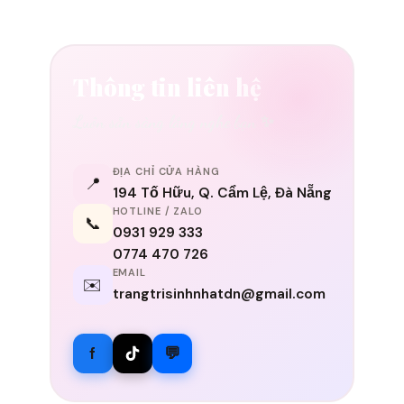
Thông tin liên hệ
Luôn sẵn sàng lắng nghe bạn ✨
ĐỊA CHỈ CỬA HÀNG
📍
194 Tố Hữu, Q. Cẩm Lệ, Đà Nẵng
HOTLINE / ZALO
📞
0931 929 333
0774 470 726
EMAIL
✉️
trangtrisinhnhatdn@gmail.com
f
💬