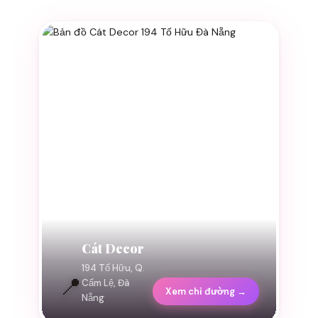
Cát Decor
194 Tố Hữu, Q.
📍
Cẩm Lệ, Đà
Xem chỉ đường →
Nẵng