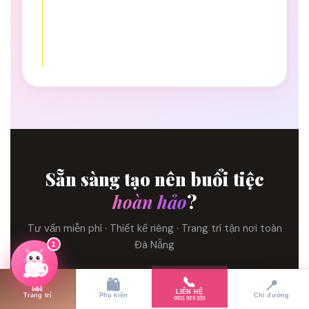
Sẵn sàng tạo nên buổi tiệc
hoàn hảo
?
Tư vấn miễn phí · Thiết kế riêng · Trang trí tận nơi toàn
Đà Nẵng
1
📞
🎀
🛍️
📍
📞 0931 929 333
💬 Nhắn Zalo
LIÊN HỆ
Trang trí
Phụ kiện
Chỉ đường
0931 929 333