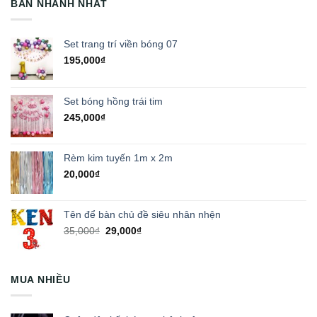
BÁN NHANH NHẤT
Set trang trí viền bóng 07
195,000
₫
Set bóng hồng trái tim
245,000
₫
Rèm kim tuyến 1m x 2m
20,000
₫
Tên để bàn chủ đề siêu nhân nhện
Giá
Giá
35,000
₫
29,000
₫
gốc
hiện
là:
tại
35,000₫.
là:
MUA NHIỀU
29,000₫.