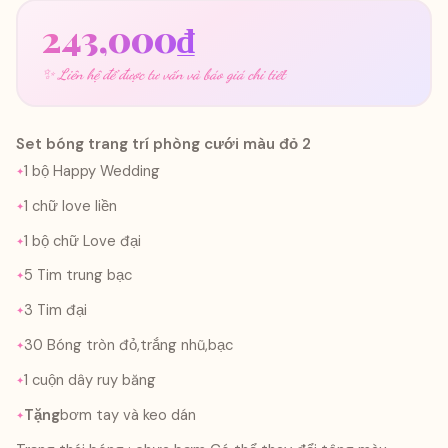
243,000
₫
✨ Liên hệ để được tư vấn và báo giá chi tiết
Set bóng trang trí phòng cưới màu đỏ 2
1 bộ Happy Wedding
1 chữ love liền
1 bộ chữ Love đại
5 Tim trung bạc
3 Tim đại
30 Bóng tròn đỏ,trắng nhũ,bạc
1 cuộn dây ruy băng
Tặng
bơm tay và keo dán