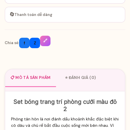
🔄
Thanh toán dễ dàng
🔗
f
Z
Chia sẻ:
📋 MÔ TẢ SẢN PHẨM
⭐ ĐÁNH GIÁ (0)
Set bóng trang trí phòng cưới màu đỏ
2
Phòng tân hôn là nơi đánh dấu khoảnh khắc đặc biệt khi
cô dâu và chú rể bắt đầu cuộc sống mới bên nhau. Vì