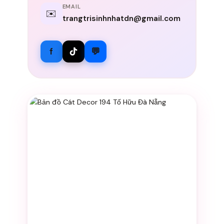
EMAIL
✉️
trangtrisinhnhatdn@gmail.com
f
💬