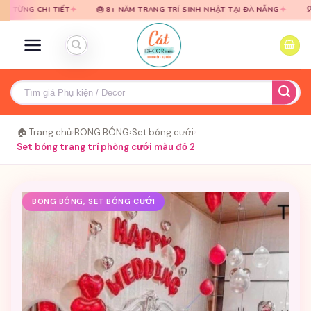
Bỏ
Bỏ
✦
✦
HI TIẾT
🎂 8+ NĂM TRANG TRÍ SINH NHẬT TẠI ĐÀ NẴNG
🎈 TƯ VẤN 
qua
qua
nội
nội
dung
dung
Tìm
kiếm:
🏠 Trang chủ
›
BONG BÓNG
›
Set bóng cưới
›
Set bóng trang trí phòng cưới màu đỏ 2
BONG BÓNG, SET BÓNG CƯỚI