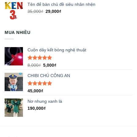
Tên để bàn chủ đề siêu nhân nhện
Giá
Giá
35,000
₫
29,000
₫
gốc
hiện
là:
tại
35,000₫.
là:
MUA NHIỀU
29,000₫.
Cuộn dây kết bóng nghệ thuật
Được xếp
Giá
Giá
8,000
₫
5,000
₫
hạng
5.00
gốc
hiện
5 sao
CHIBI CHÚ CÔNG AN
là:
tại
8,000₫.
là:
5,000₫.
Được xếp
45,000
₫
hạng
5.00
5 sao
Nơ nhung xanh lá
190,000
₫