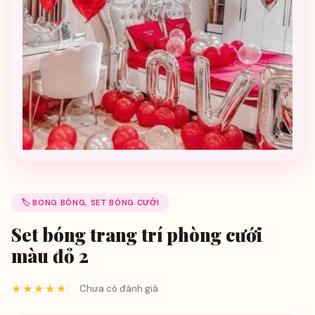
🏷️ BONG BÓNG, SET BÓNG CƯỚI
Set bóng trang trí phòng cưới
màu đỏ 2
★★★★★
Chưa có đánh giá