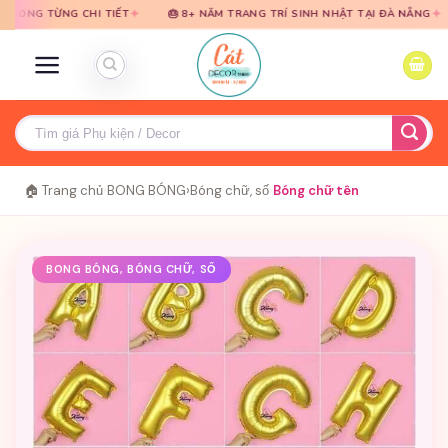
Bỏ
Bỏ
✦
✦
NG CHI TIẾT
🎂 8+ NĂM TRANG TRÍ SINH NHẬT TẠI ĐÀ NẴNG
🎈 TƯ 
qua
qua
nội
nội
dung
dung
Tìm
kiếm:
🏠 Trang chủ
›
BONG BÓNG
›
Bóng chữ, số
›
Bóng chữ tên
BONG BÓNG, BÓNG CHỮ, SỐ