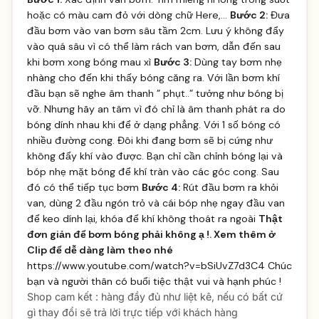
hoặc có màu cam đỏ với dòng chữ Here,…
Bước 2:
Đưa
đầu bơm vào van bơm sâu tầm 2cm. Lưu ý không đẩy
vào quá sâu vì có thể làm rách van bơm, dẫn đến sau
khi bơm xong bóng mau xì
Bước 3:
Dùng tay bơm nhẹ
nhàng cho đến khi thấy bóng căng ra. Với lần bơm khí
đầu bạn sẽ nghe âm thanh ” phụt..” tưởng như bóng bị
vỡ. Nhưng hãy an tâm vì đó chỉ là âm thanh phát ra do
bóng dính nhau khi để ở dạng phẳng. Với 1 số bóng có
nhiều đường cong. Đôi khi đang bơm sẽ bị cứng như
không đẩy khí vào được. Bạn chỉ cần chỉnh bóng lại và
bóp nhẹ mặt bóng để khí tràn vào các góc cong. Sau
đó có thể tiếp tục bơm
Bước 4:
Rút đầu bơm ra khỏi
van, dùng 2 đầu ngón trỏ và cái bóp nhẹ ngay đầu van
để keo dính lại, khóa để khí không thoát ra ngoài
Thật
đơn giản để bơm bóng phải không ạ !. Xem thêm ở
Clip để dễ dàng làm theo nhé
https://www.youtube.com/watch?v=bSiUvZ7d3C4 Chúc
bạn và người thân có buổi tiệc thật vui và hạnh phúc !
Shop cam kết : hàng đầy đủ như liệt kê, nếu có bất cứ
gì thay đổi sẽ trả lời trực tiếp với khách hàng