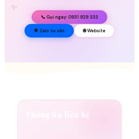
✨
📞 Gọi ngay: 0931 929 333
💐
💬 Zalo tư vấn
🌐 Website
Thông tin liên hệ
Luôn sẵn sàng lắng nghe bạn ✨