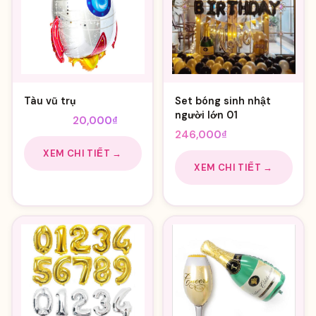
Tàu vũ trụ
Set bóng sinh nhật
người lớn 01
Giá
Giá
25,000
₫
20,000
₫
246,000
₫
gốc
hiện
là:
tại
XEM CHI TIẾT →
XEM CHI TIẾT →
25,000₫.
là:
20,000₫.