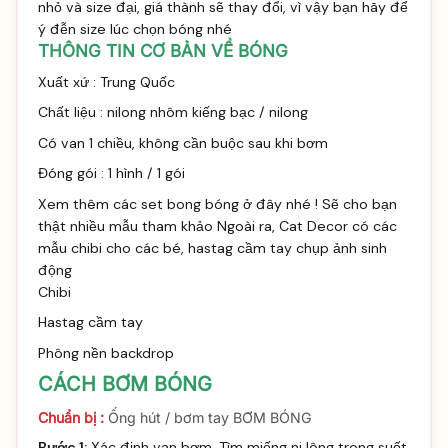
nhỏ và size đại, giá thành sẽ thay đổi, vì vậy bạn hãy để
ý đễn size lúc chọn bóng nhé
THÔNG TIN CƠ BẢN VỀ BÓNG
Xuất xứ : Trung Quốc
Chất liệu : nilong nhôm kiếng bạc / nilong
Có van 1 chiều, không cần buộc sau khi bơm
Đóng gói : 1 hình / 1 gói
Xem thêm các set bong bóng ở đây nhé
! Sẽ cho bạn
thật nhiều mẫu tham khảo Ngoài ra, Cat Decor có các
mẫu chibi cho các bé, hastag cầm tay chụp ảnh sinh
động
Chibi
Hastag cầm tay
Phông nền backdrop
CÁCH BƠM BÓNG
Chuẩn bị :
Ống hút / bơm tay BƠM BÓNG
Bước 1:
Xác định van bơm. Tìm miếng ni lông trong suốt