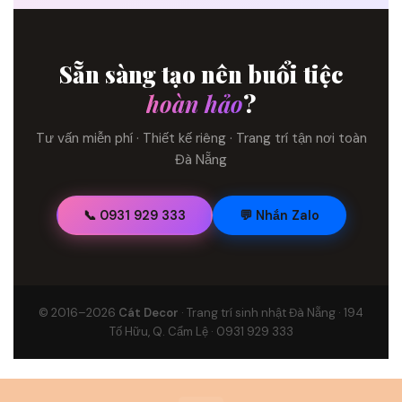
Sẵn sàng tạo nên buổi tiệc
hoàn hảo
?
Tư vấn miễn phí · Thiết kế riêng · Trang trí tận nơi toàn
Đà Nẵng
📞 0931 929 333
💬 Nhắn Zalo
© 2016–2026
Cát Decor
· Trang trí sinh nhật Đà Nẵng · 194
Tố Hữu, Q. Cẩm Lệ · 0931 929 333