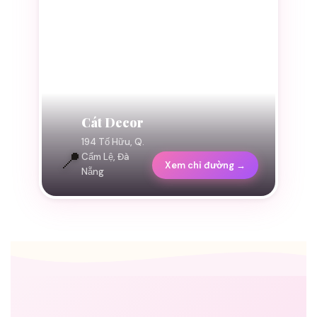
Cát Decor
194 Tố Hữu, Q.
📍
Cẩm Lệ, Đà
Xem chỉ đường →
Nẵng