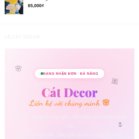
65,000
₫
VỀ CÁT DECOR
🌸
ĐANG NHẬN ĐƠN · ĐÀ NẴNG
🎀
Cát Decor
Liên hệ với chúng mình 🌸
Dịch vụ trang trí trọn gói · Phụ kiện sinh nhật, cưới
🌷
hỏi
Tư vấn miễn phí · Báo giá nhanh trong 15 phút