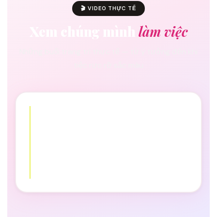
🎬 VIDEO THỰC TẾ
Xem chúng mình
làm việc
Những buổi trang trí thực tế — từ ý tưởng đến khi
tiệc rực rỡ sắc màu