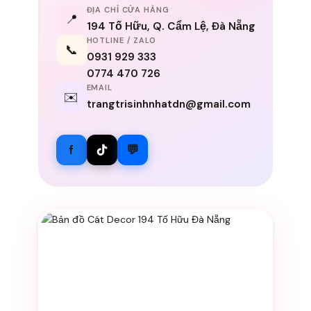
ĐỊA CHỈ CỬA HÀNG
📍
194 Tố Hữu, Q. Cẩm Lệ, Đà Nẵng
HOTLINE / ZALO
📞
0931 929 333
0774 470 726
EMAIL
✉️
trangtrisinhnhatdn@gmail.com
f
💬