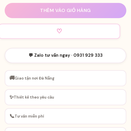
THÊM VÀO GIỎ HÀNG
♡
AY
💬 Zalo tư vấn ngay · 0931 929 333
🚚
Giao tận nơi Đà Nẵng
✨
Thiết kế theo yêu cầu
📞
Tư vấn miễn phí