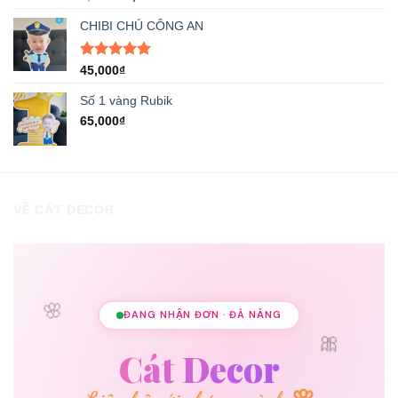
hạng
5.00
gốc
hiện
5 sao
CHIBI CHÚ CÔNG AN
là:
tại
8,000₫.
là:
5,000₫.
Được xếp
45,000
₫
hạng
5.00
5 sao
Số 1 vàng Rubik
65,000
₫
VỀ CÁT DECOR
🌸
ĐANG NHẬN ĐƠN · ĐÀ NẴNG
🎀
Cát Decor