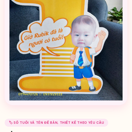
🏷️ SỐ TUỔI VÀ TÊN ĐỂ BÀN, THIẾT KẾ THEO YÊU CẦU