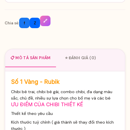
🔗
f
Z
Chia sẻ:
📋 MÔ TẢ SẢN PHẨM
⭐ ĐÁNH GIÁ (0)
Số 1 Vàng - Rubik
Chibi bé trai, chibi bé gái, combo chibi, đa dạng màu
sắc, chủ đề, nhiều sự lựa chọn cho bố mẹ và các bé
ƯU ĐIỂM CỦA CHIBI THIẾT KẾ
Thiết kế theo yêu cầu
Kích thước tuỳ chỉnh ( giá thành sẽ thay đổi theo kích
thước )