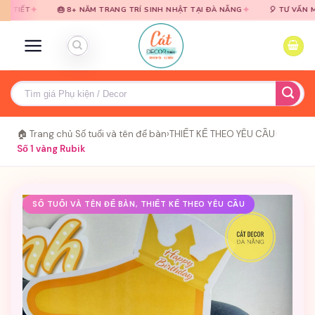
Bỏ
Bỏ
✦
🎂 8+ NĂM TRANG TRÍ SINH NHẬT TẠI ĐÀ NẴNG
🎈 TƯ VẤN MIỄN PHÍ · B
qua
qua
nội
nội
dung
dung
Tìm
kiếm:
🏠 Trang chủ
›
Số tuổi và tên để bàn
›
THIẾT KẾ THEO YÊU CẦU
›
Số 1 vàng Rubik
SỐ TUỔI VÀ TÊN ĐỂ BÀN, THIẾT KẾ THEO YÊU CẦU