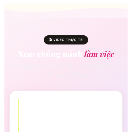
🎬 VIDEO THỰC TẾ
Xem chúng mình
làm việc
Những buổi trang trí thực tế — từ ý tưởng đến khi
tiệc rực rỡ sắc màu