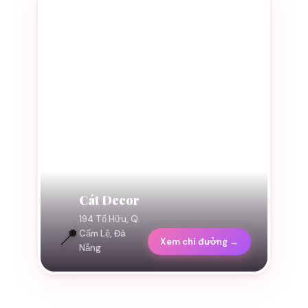
Cát Decor
194 Tố Hữu, Q.
📍
Cẩm Lệ, Đà
Xem chỉ đường →
Nẵng