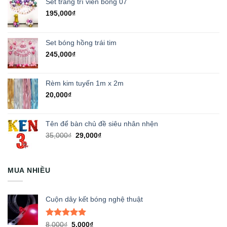
Set trang trí viền bóng 07
195,000
₫
Set bóng hồng trái tim
245,000
₫
Rèm kim tuyến 1m x 2m
20,000
₫
Tên để bàn chủ đề siêu nhân nhện
Giá
Giá
35,000
₫
29,000
₫
gốc
hiện
là:
tại
35,000₫.
là:
MUA NHIỀU
29,000₫.
Cuộn dây kết bóng nghệ thuật
Được xếp
Giá
Giá
8,000
₫
5,000
₫