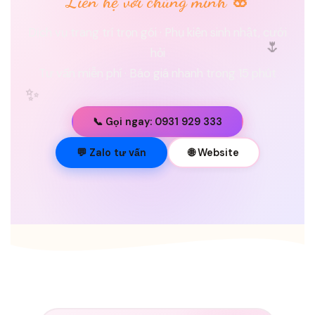
Liên hệ với chúng mình 🌸
Dịch vụ trang trí trọn gói · Phụ kiện sinh nhật, cưới
🌷
hỏi
Tư vấn miễn phí · Báo giá nhanh trong 15 phút
✨
📞 Gọi ngay: 0931 929 333
💐
💬 Zalo tư vấn
🌐 Website