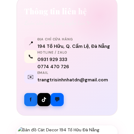
Thông tin liên hệ
Luôn sẵn sàng lắng nghe bạn ✨
ĐỊA CHỈ CỬA HÀNG
📍
194 Tố Hữu, Q. Cẩm Lệ, Đà Nẵng
HOTLINE / ZALO
📞
0931 929 333
0774 470 726
EMAIL
✉️
trangtrisinhnhatdn@gmail.com
f
💬