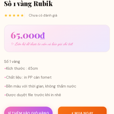
Số 1 vàng Rubik
★★★★★
Chưa có đánh giá
65,000
₫
✨ Liên hệ để được tư vấn và báo giá chi tiết
Số 1 vàng
Kích thước : 45cm
Chất liệu : in PP cán fomet
Bền màu với thời gian, không thấm nước
Được duyệt file trước khi in nhé
🛒 THÊM VÀO GIỎ HÀNG
⚡ MUA NGAY