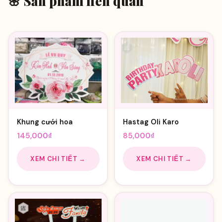
🌸 Sản phẩm liên quan
Khung cưới hoa
Hastag Oli Karo
145,000
₫
85,000
₫
XEM CHI TIẾT →
XEM CHI TIẾT →