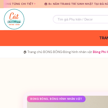
Bỏ
Bỏ
✦
✦
I TIẾT
🎂 8+ NĂM TRANG TRÍ SINH NHẬT TẠI ĐÀ NẴNG
🎈 T
qua
qua
nội
nội
Tìm
dung
dung
kiếm:
TRAN
🏠 Trang chủ
›
BONG BÓNG
›
Bóng hình nhân vật
›
Bóng Phi 
BONG BÓNG, BÓNG HÌNH NHÂN VẬT