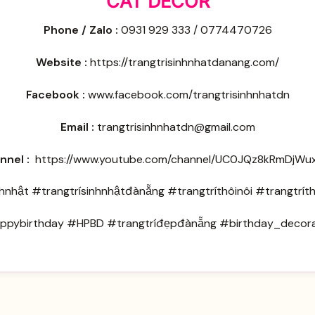
CÁT DECOR
Phone / Zalo :
0931 929 333 / 0774470726
Website :
https://trangtrisinhnhatdanang.com/
Facebook :
www.facebook.com/trangtrisinhnhatdn
Email :
trangtrisinhnhatdn@gmail.com
nnel :
https://www.youtube.com/channel/UC0JQz8kRmDjW
nhnhật #trangtrísinhnhậtđànẵng #trangtríthôinôi #trangtrít
ppybirthday #HPBD #trangtríđẹpđànẵng #birthday_decora