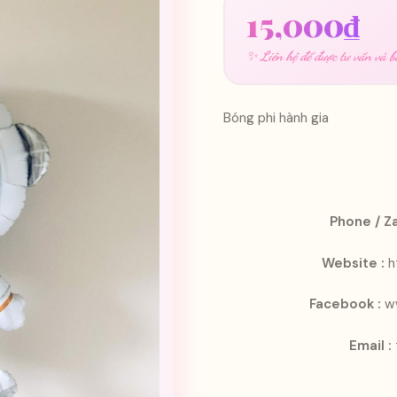
15,000
₫
✨ Liên hệ để được tư vấn và bá
Bóng phi hành gia
Phone / Za
Website :
h
Facebook :
w
Email :