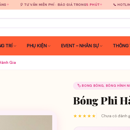
✦
0931 929 333
Ư VẤN MIỄN PHÍ · BÁO GIÁ TRONG
5 PHÚT
📞 HOTLINE
G TRÍ
PHỤ KIỆN
EVENT – NHÂN SỰ
THÔNG 
Hành Gia
🏷️ BONG BÓNG, BÓNG HÌNH 
Bóng Phi H
★★★★★
Chưa có đánh g