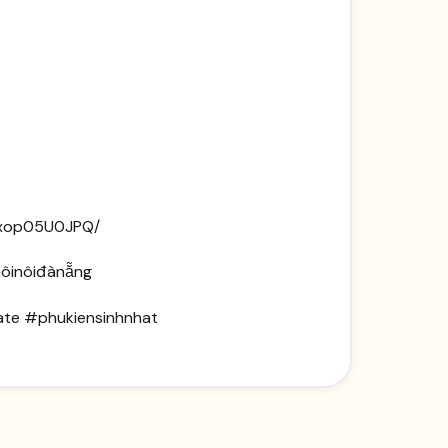
uxop05U0JPQ/
hôinôiđànẵng
te #phukiensinhnhat