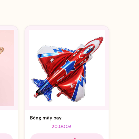
Bóng máy bay
Giá
Giá
25,000
₫
20,000
₫
gốc
hiện