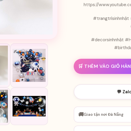
https://www.youtube
#trangtrísinhnhật 
#decorsinhnhật #H
#birthd
🛒 THÊM VÀO GIỎ HÀ
💬 Zal
🚚
Giao tận nơi Đà Nẵng