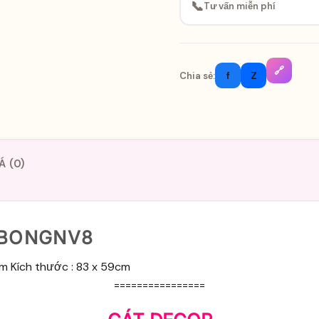
📞
Tư vấn miễn phí
🔗
f
Z
Chia sẻ:
Á (0)
 BONGNV8
ơm Kích thước : 83 x 59cm
================