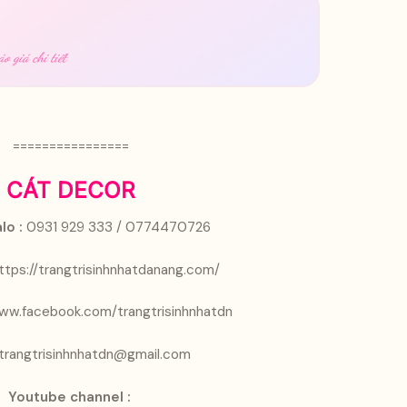
o giá chi tiết
================
CÁT DECOR
lo :
0931 929 333 / 0774470726
ttps://trangtrisinhnhatdanang.com/
ww.facebook.com/trangtrisinhnhatdn
trangtrisinhnhatdn@gmail.com
Youtube channel :