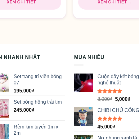
XEM CHI TIẾT →
XEM CHI TIẾT →
N NHANH NHẤT
MUA NHIỀU
Set trang trí viền bóng
Cuộn dây kết bóng
07
nghệ thuật
195,000
₫
Được xếp
Giá
Giá
8,000
₫
5,000
₫
Set bóng hồng trái tim
hạng
5.00
gốc
hiệ
5 sao
245,000
₫
CHIBI CHÚ CÔNG
là:
tại
8,000₫.
là:
5,00
Được xếp
Rèm kim tuyến 1m x
45,000
₫
hạng
5.00
2m
5 sao
Nơ nhung xanh lá