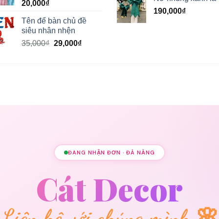
20,000
₫
190,000
₫
Tên để bàn chủ đề
siêu nhân nhện
Giá
Giá
35,000
₫
29,000
₫
gốc
hiện
là:
tại
35,000₫.
là:
29,000₫.
ĐANG NHẬN ĐƠN · ĐÀ NẴNG
Cát Decor
Liên hệ với chúng mình 🌸