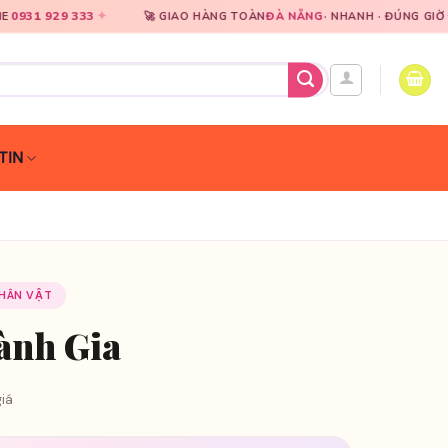
✦
✦
🚀 GIAO HÀNG TOÀN
ĐÀ NẴNG
· NHANH · ĐÚNG GIỜ
🎀
CHUYÊ
TIN
NHÂN VẬT
ành Gia
iá