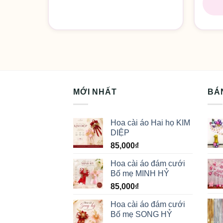
MỚI NHẤT
BÁ
Hoa cài áo Hai họ KIM
DIỆP
85,000
₫
Hoa cài áo đám cưới
Bố mẹ MINH HỶ
85,000
₫
Hoa cài áo đám cưới
Bố mẹ SONG HỶ