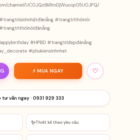
.com/channel/UC0JQz8kRmDjWuxop05U0JPQ/
#trangtrísinhnhậtđànẵng #trangtríthôinôi
#trangtríthôinôiđànẵng
appybirthday #HPBD #trangtríđẹpđànẵng
ay_decorate #phukiensinhnhat
♡
NG
⚡ MUA NGAY
o tư vấn ngay · 0931 929 333
✨
Thiết kế theo yêu cầu