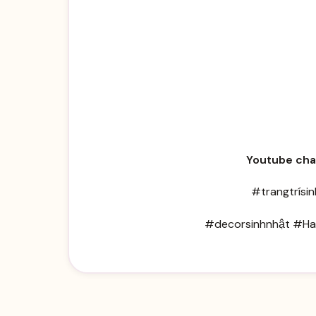
Youtube cha
#trangtrísi
#decorsinhnhật #Ha