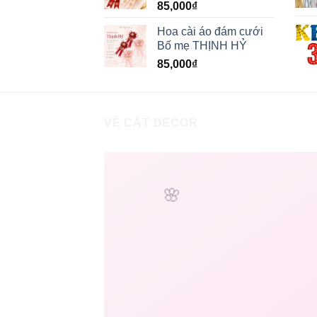
85,000
₫
Hoa cài áo đám cưới
Bố mẹ THỊNH HỶ
85,000
₫
VỀ CÁT DECOR
🌸