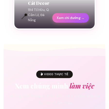
Cát Decor
194 Tố Hữu, Q.
📍
Cẩm Lệ, Đà
Xem chỉ đường →
Nẵng
🎬 VIDEO THỰC TẾ
Xem chúng mình
làm việc
Những buổi trang trí thực tế — từ ý tưởng đến khi
tiệc rực rỡ sắc màu