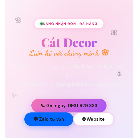
🌸
ĐANG NHẬN ĐƠN · ĐÀ NẴNG
🎀
Cát Decor
Liên hệ với chúng mình 🌸
Dịch vụ trang trí trọn gói · Phụ kiện sinh nhật, cưới
🌷
hỏi
Tư vấn miễn phí · Báo giá nhanh trong 15 phút
✨
📞 Gọi ngay: 0931 929 333
💐
💬 Zalo tư vấn
🌐 Website