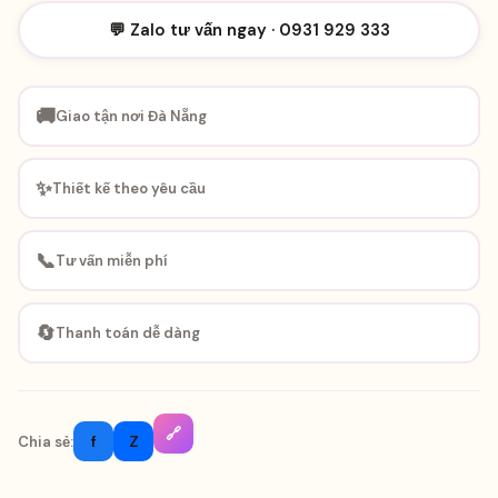
💬 Zalo tư vấn ngay · 0931 929 333
🚚
Giao tận nơi Đà Nẵng
✨
Thiết kế theo yêu cầu
📞
Tư vấn miễn phí
🔄
Thanh toán dễ dàng
🔗
f
Z
Chia sẻ: