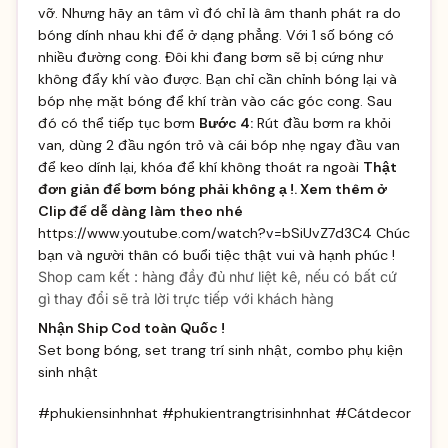
vỡ. Nhưng hãy an tâm vì đó chỉ là âm thanh phát ra do
bóng dính nhau khi để ở dạng phẳng. Với 1 số bóng có
nhiều đường cong. Đôi khi đang bơm sẽ bị cứng như
không đẩy khí vào được. Bạn chỉ cần chỉnh bóng lại và
bóp nhẹ mặt bóng để khí tràn vào các góc cong. Sau
đó có thể tiếp tục bơm
Bước 4:
Rút đầu bơm ra khỏi
van, dùng 2 đầu ngón trỏ và cái bóp nhẹ ngay đầu van
để keo dính lại, khóa để khí không thoát ra ngoài
Thật
đơn giản để bơm bóng phải không ạ !. Xem thêm ở
Clip để dễ dàng làm theo nhé
https://www.youtube.com/watch?v=bSiUvZ7d3C4 Chúc
bạn và người thân có buổi tiệc thật vui và hạnh phúc !
Shop cam kết : hàng đầy đủ như liệt kê, nếu có bất cứ
gì thay đổi sẽ trả lời trực tiếp với khách hàng
Nhận Ship Cod toàn Quốc !
Set bong bóng, set trang trí sinh nhật, combo phụ kiện
sinh nhật
#phukiensinhnhat #phukientrangtrisinhnhat #Cátdecor