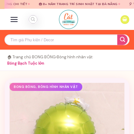
Bỏ
Bỏ
✦
✦
I TIẾT
🎂 8+ NĂM TRANG TRÍ SINH NHẬT TẠI ĐÀ NẴNG
🎈 TƯ VẤN MI
qua
qua
nội
nội
dung
dung
Tìm
kiếm:
🏠 Trang chủ
›
BONG BÓNG
›
Bóng hình nhân vật
›
Bóng Bạch Tuộc lớn
BONG BÓNG, BÓNG HÌNH NHÂN VẬT