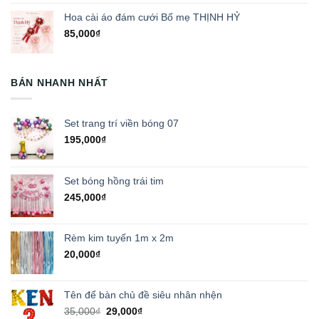
Hoa cài áo đám cưới Bố mẹ THỊNH HỶ
85,000
₫
BÁN NHANH NHẤT
Set trang trí viền bóng 07
195,000
₫
Set bóng hồng trái tim
245,000
₫
Rèm kim tuyến 1m x 2m
20,000
₫
Tên để bàn chủ đề siêu nhân nhện
Giá
Giá
35,000
₫
29,000
₫