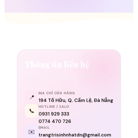
Thông tin liên hệ
Luôn sẵn sàng lắng nghe bạn ✨
ĐỊA CHỈ CỬA HÀNG
📍
194 Tố Hữu, Q. Cẩm Lệ, Đà Nẵng
HOTLINE / ZALO
📞
0931 929 333
0774 470 726
EMAIL
✉️
trangtrisinhnhatdn@gmail.com