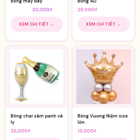
Bóng máy bay
Bóng 4D
Giá
Giá
25,000
₫
20,000
₫
28,000
₫
gốc
hiện
là:
tại
XEM CHI TIẾT →
XEM CHI TIẾT →
25,000₫.
là:
20,000₫.
Bóng chai sâm panh và
Bóng Vương Niệm size
ly
lớn
35,000
₫
15,000
₫