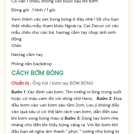
Có van 1 chiều, không cần buộc sau khi bơm
Đóng gói : 1 hình / 1 gói
Xem thêm các set bong bóng ở đây nhé
! Sẽ cho bạn
thật nhiều mẫu tham khảo Ngoài ra, Cat Decor có các
mẫu chibi cho các bé, hastag cầm tay chụp ảnh sinh
động
Chibi
Hastag cầm tay
Phông nền backdrop
CÁCH BƠM BÓNG
Chuẩn bị :
Ống hút / bơm tay BƠM BÓNG
Bước 1:
Xác định van bơm. Tìm miếng ni lông trong suốt
hoặc có màu cam đỏ với dòng chữ Here,…
Bước 2:
Đưa
đầu bơm vào van bơm sâu tầm 2cm. Lưu ý không đẩy
vào quá sâu vì có thể làm rách van bơm, dẫn đến sau
khi bơm xong bóng mau xì
Bước 3:
Dùng tay bơm nhẹ
nhàng cho đến khi thấy bóng căng ra. Với lần bơm khí
đầu bạn sẽ nghe âm thanh ” phụt..” tưởng như bóng bị