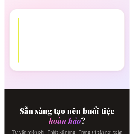
Sẵn sàng tạo nên buổi tiệc
hoàn hảo
?
Tư vấn miễn phí · Thiết kế riêng · Trang trí tận nơi toàn