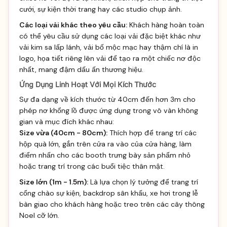
cưới, sự kiện thời trang hay các studio chụp ảnh.
Các loại vải khác theo yêu cầu:
Khách hàng hoàn toàn
có thể yêu cầu sử dụng các loại vải đặc biệt khác như
vải kim sa lấp lánh, vải bố mộc mạc hay thậm chí là in
logo, họa tiết riêng lên vải để tạo ra một chiếc nơ độc
nhất, mang đậm dấu ấn thương hiệu.
Ứng Dụng Linh Hoạt Với Mọi Kích Thước
Sự đa dạng về kích thước từ 40cm đến hơn 3m cho
phép nơ khổng lồ được ứng dụng trong vô vàn không
gian và mục đích khác nhau:
Size vừa (40cm - 80cm):
Thích hợp để trang trí các
hộp quà lớn, gắn trên cửa ra vào của cửa hàng, làm
điểm nhấn cho các booth trưng bày sản phẩm nhỏ
hoặc trang trí trong các buổi tiệc thân mật.
Size lớn (1m - 1.5m):
Là lựa chọn lý tưởng để trang trí
cổng chào sự kiện, backdrop sân khấu, xe hơi trong lễ
bàn giao cho khách hàng hoặc treo trên các cây thông
Noel cỡ lớn.