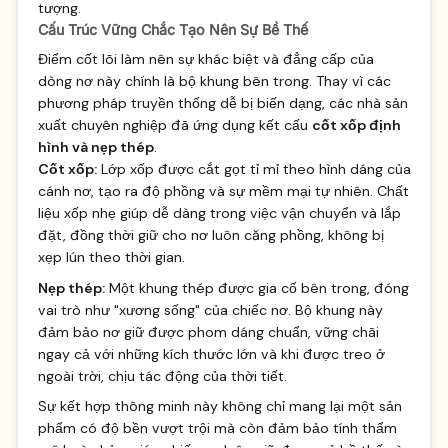
tượng.
Cấu Trúc Vững Chắc Tạo Nên Sự Bề Thế
Điểm cốt lõi làm nên sự khác biệt và đẳng cấp của
dòng nơ này chính là bộ khung bên trong. Thay vì các
phương pháp truyền thống dễ bị biến dạng, các nhà sản
xuất chuyên nghiệp đã ứng dụng kết cấu
cốt xốp định
hình và nẹp thép
.
Cốt xốp:
Lớp xốp được cắt gọt tỉ mỉ theo hình dáng của
cánh nơ, tạo ra độ phồng và sự mềm mại tự nhiên. Chất
liệu xốp nhẹ giúp dễ dàng trong việc vận chuyển và lắp
đặt, đồng thời giữ cho nơ luôn căng phồng, không bị
xẹp lún theo thời gian.
Nẹp thép:
Một khung thép được gia cố bên trong, đóng
vai trò như "xương sống" của chiếc nơ. Bộ khung này
đảm bảo nơ giữ được phom dáng chuẩn, vững chãi
ngay cả với những kích thước lớn và khi được treo ở
ngoài trời, chịu tác động của thời tiết.
Sự kết hợp thông minh này không chỉ mang lại một sản
phẩm có độ bền vượt trội mà còn đảm bảo tính thẩm