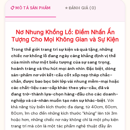
📋 MÔ TẢ SẢN PHẨM
⭐ ĐÁNH GIÁ (0)
Nơ Nhung Khổng Lồ: Điểm Nhấn Ấn
Tượng Cho Mọi Không Gian và Sự Kiện
Trong thế giới trang trí sự kiện và quà tặng, những
chiếc nơ khổng lồ đang ngày càng khẳng định vị thế
của mình như một biểu tượng của sự sang trọng,
hoành tráng và thu hút mọi ánh nhìn. Đặc biệt, dòng
sản-phẩm nơ với kết-cấu cốt xốp nẹp thép chắc-
chắn, được bao bọc bởi lớp vải nhung mềm-mại hoặc
các chất-liệu cao-cấp khác theo yêu-cầu, đã và
đang trở-thành lựa-chọn hàng-đầu cho các doanh-
nghiệp và cá-nhân muốn tạo nên sự khác-biệt.
Với
khả năng tùy biến kích thước đa dạng, từ 40cm, 60cm,
80cm, 1m cho đến những kích thước "khủng" lên tới 3m
hoặc hơn, những chiếc nơ này không chỉ là một phụ kiện
trang trí mà còn là một tác phẩm nghệ thuật đầy ấn