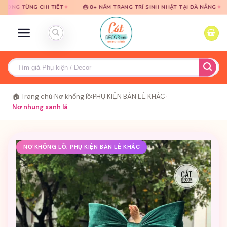
Bỏ
Bỏ
✦
✦
 CHI TIẾT
🎂 8+ NĂM TRANG TRÍ SINH NHẬT TẠI ĐÀ NẴNG
🎈 TƯ VẤ
qua
qua
nội
nội
dung
dung
Tìm
kiếm:
🏠 Trang chủ
›
Nơ khổng lồ
›
PHỤ KIỆN BÁN LẺ KHÁC
›
Nơ nhung xanh lá
NƠ KHỔNG LỒ, PHỤ KIỆN BÁN LẺ KHÁC