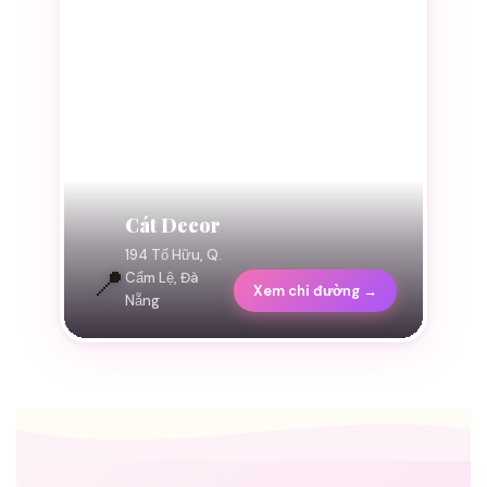
Cát Decor
194 Tố Hữu, Q.
📍
Cẩm Lệ, Đà
Xem chỉ đường →
Nẵng