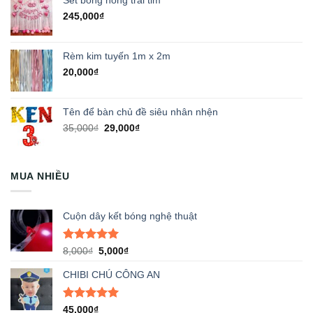
245,000
₫
Rèm kim tuyến 1m x 2m
20,000
₫
Tên để bàn chủ đề siêu nhân nhện
Giá
Giá
35,000
₫
29,000
₫
gốc
hiện
là:
tại
35,000₫.
là:
MUA NHIỀU
29,000₫.
Cuộn dây kết bóng nghệ thuật
Được xếp
Giá
Giá
8,000
₫
5,000
₫
hạng
5.00
gốc
hiện
5 sao
CHIBI CHÚ CÔNG AN
là:
tại
8,000₫.
là:
5,000₫.
Được xếp
45,000
₫