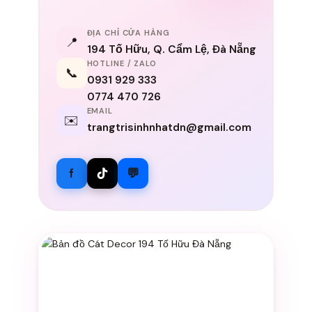
ĐỊA CHỈ CỬA HÀNG
📍
194 Tố Hữu, Q. Cẩm Lệ, Đà Nẵng
HOTLINE / ZALO
📞
0931 929 333
0774 470 726
EMAIL
✉️
trangtrisinhnhatdn@gmail.com
f
💬