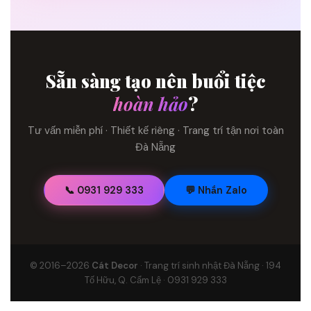
Sẵn sàng tạo nên buổi tiệc
hoàn hảo
?
Tư vấn miễn phí · Thiết kế riêng · Trang trí tận nơi toàn
Đà Nẵng
📞 0931 929 333
💬 Nhắn Zalo
© 2016–2026
Cát Decor
· Trang trí sinh nhật Đà Nẵng · 194
Tố Hữu, Q. Cẩm Lệ · 0931 929 333