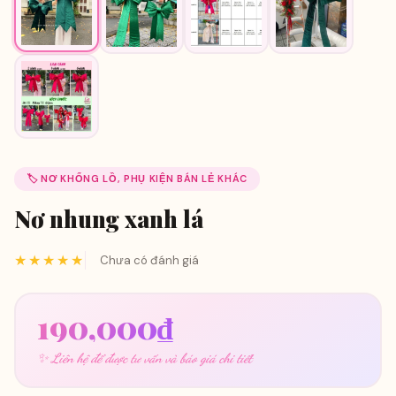
🏷️ NƠ KHỔNG LỒ, PHỤ KIỆN BÁN LẺ KHÁC
Nơ nhung xanh lá
★★★★★
Chưa có đánh giá
190,000
₫
✨ Liên hệ để được tư vấn và báo giá chi tiết