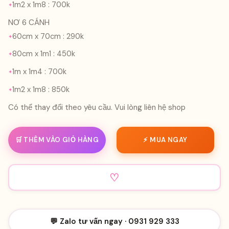
1m2 x 1m8 : 700k
NƠ 6 CÁNH
60cm x 70cm : 290k
80cm x 1m1 : 450k
1m x 1m4 : 700k
1m2 x 1m8 : 850k
Có thể thay đổi theo yêu cầu. Vui lòng liên hệ shop
🛒 THÊM VÀO GIỎ HÀNG
⚡ MUA NGAY
♡
💬 Zalo tư vấn ngay · 0931 929 333