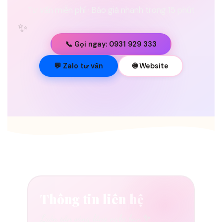
Tư vấn miễn phí · Báo giá nhanh trong 15 phút
✨
📞 Gọi ngay: 0931 929 333
💐
💬 Zalo tư vấn
🌐 Website
Thông tin liên hệ
Luôn sẵn sàng lắng nghe bạn ✨