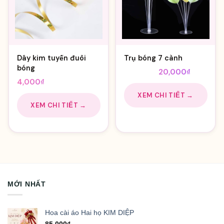
Dây kim tuyến đuôi
Trụ bóng 7 cành
bóng
Giá
Giá
28,000
₫
20,000
₫
4,000
₫
gốc
hiện
là:
tại
XEM CHI TIẾT →
XEM CHI TIẾT →
28,000₫.
là:
20,000₫.
MỚI NHẤT
Hoa cài áo Hai họ KIM DIỆP
85,000
₫