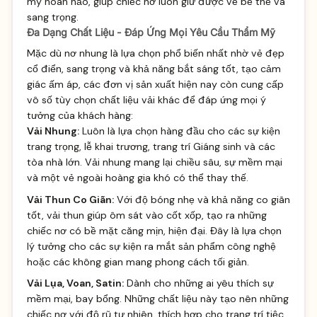
mỹ hoàn hảo, giúp chiếc nơ luôn giữ được vẻ bề thế và
sang trọng.
Đa Dạng Chất Liệu - Đáp Ứng Mọi Yêu Cầu Thẩm Mỹ
Mặc dù nơ nhung là lựa chọn phổ biến nhất nhờ vẻ đẹp
cổ điển, sang trọng và khả năng bắt sáng tốt, tạo cảm
giác ấm áp, các đơn vị sản xuất hiện nay còn cung cấp
vô số tùy chọn chất liệu vải khác để đáp ứng mọi ý
tưởng của khách hàng:
Vải Nhung:
Luôn là lựa chọn hàng đầu cho các sự kiện
trang trọng, lễ khai trương, trang trí Giáng sinh và các
tòa nhà lớn. Vải nhung mang lại chiều sâu, sự mềm mại
và một vẻ ngoài hoàng gia khó có thể thay thế.
Vải Thun Co Giãn:
Với độ bóng nhẹ và khả năng co giãn
tốt, vải thun giúp ôm sát vào cốt xốp, tạo ra những
chiếc nơ có bề mặt căng mịn, hiện đại. Đây là lựa chọn
lý tưởng cho các sự kiện ra mắt sản phẩm công nghệ
hoặc các không gian mang phong cách tối giản.
Vải Lụa, Voan, Satin:
Dành cho những ai yêu thích sự
mềm mại, bay bổng. Những chất liệu này tạo nên những
chiếc nơ với độ rũ tự nhiên, thích hợp cho trang trí tiệc