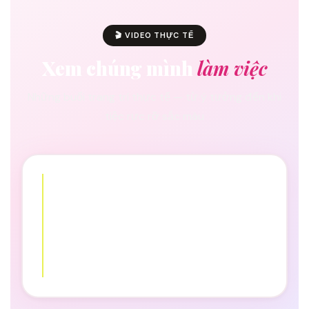
🎬 VIDEO THỰC TẾ
Xem chúng mình
làm việc
Những buổi trang trí thực tế — từ ý tưởng đến khi
tiệc rực rỡ sắc màu