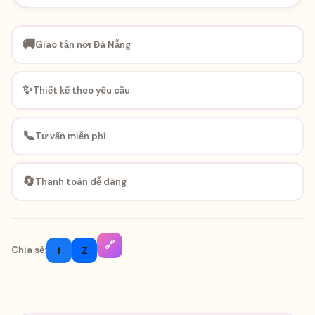
🚚
Giao tận nơi Đà Nẵng
✨
Thiết kế theo yêu cầu
📞
Tư vấn miễn phí
🔄
Thanh toán dễ dàng
🔗
f
Z
Chia sẻ: