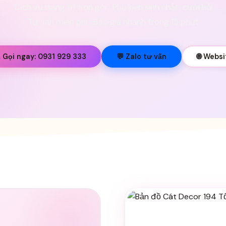
Dịch vụ trang trí trọn gói · Phụ kiện sinh nhật, cưới hỏi
Tư vấn miễn phí · Báo giá nhanh trong 15 phút
 Gọi ngay: 0931 929 333
💬 Zalo tư vấn
🌐 Websi