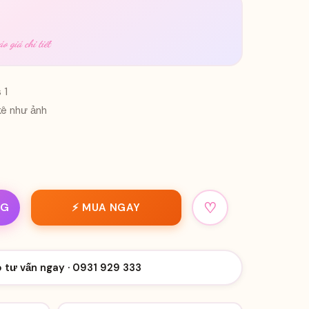
o giá chi tiết
 1
 kê như ảnh
♡
NG
⚡ MUA NGAY
o tư vấn ngay · 0931 929 333