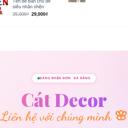
Tên để bàn chủ đề
siêu nhân nhện
Giá
Giá
35,000
₫
29,000
₫
gốc
hiện
là:
tại
35,000₫.
là:
29,000₫.
ĐANG NHẬN ĐƠN · ĐÀ NẴNG
Cát Decor
Liên hệ với chúng mình 🌸