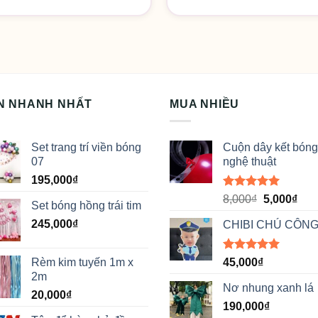
N NHANH NHẤT
MUA NHIỀU
Set trang trí viền bóng
Cuộn dây kết bóng
07
nghệ thuật
195,000
₫
Được xếp
Giá
Giá
8,000
₫
5,000
₫
Set bóng hồng trái tim
hạng
5.00
gốc
hiệ
5 sao
245,000
₫
CHIBI CHÚ CÔNG
là:
tại
8,000₫.
là:
5,00
Được xếp
Rèm kim tuyến 1m x
45,000
₫
hạng
5.00
2m
5 sao
Nơ nhung xanh lá
20,000
₫
190,000
₫