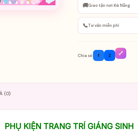
🚚
Giao tận nơi Đà Nẵng
📞
Tư vấn miễn phí
🔗
f
Z
Chia sẻ:
Á (0)
PHỤ KIỆN TRANG TRÍ GIÁNG SINH