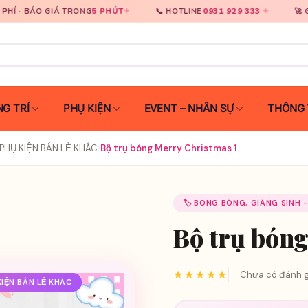
✦
0931 929 333
✦
TRONG
5 PHÚT
📞 HOTLINE
🚀 GIAO HÀNG TOÀ
G TRÍ
PHỤ KIỆN
EVENT – NHÂN SỰ
THÔNG 
PHỤ KIỆN BÁN LẺ KHÁC
›
Bộ trụ bóng Merry Christmas 1
🏷️ BONG BÓNG, GIÁNG SINH 
Bộ trụ bóng
★★★★★
Chưa có đánh g
IỆN BÁN LẺ KHÁC