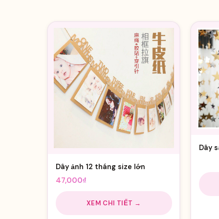
Dây s
25,0
Dây ảnh 12 tháng size lớn
47,000
₫
XEM CHI TIẾT →