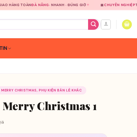
✦
N
ĐÀ NẴNG
· NHANH · ĐÚNG GIỜ
🎀
CHUYÊN NGHIỆP
TRONG TỪNG CHI
TIN
- MERRY CHRISTMAS, PHỤ KIỆN BÁN LẺ KHÁC
 Merry Christmas 1
iá