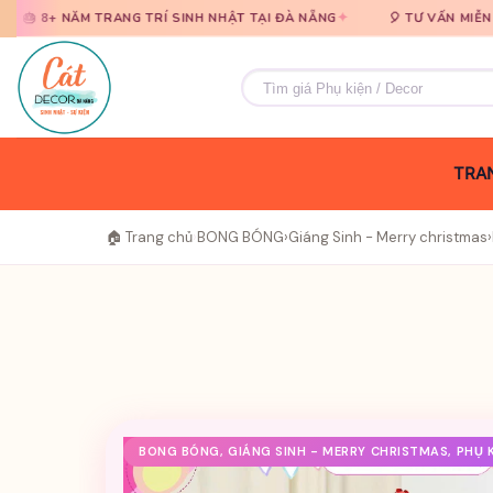
Bỏ
Bỏ
✦
RANG TRÍ SINH NHẬT TẠI ĐÀ NẴNG
🎈 TƯ VẤN MIỄN PHÍ · BÁO GIÁ 
qua
qua
nội
nội
Tìm
dung
dung
kiếm:
TRAN
🏠 Trang chủ
›
BONG BÓNG
›
Giáng Sinh - Merry christmas
›
BONG BÓNG, GIÁNG SINH - MERRY CHRISTMAS, PHỤ K