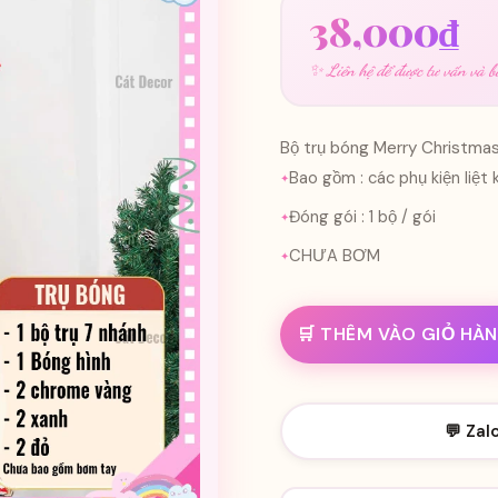
38,000
₫
✨ Liên hệ để được tư vấn và bá
Bộ trụ bóng Merry Christmas
Bao gồm : các phụ kiện liệt
Đóng gói : 1 bộ / gói
CHƯA BƠM
🛒 THÊM VÀO GIỎ HÀ
💬 Zal