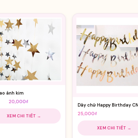
ao ánh kim
Giá
Giá
00
₫
20,000
₫
Dây chữ Happy Birthday C
gốc
hiện
25,000
₫
là:
tại
XEM CHI TIẾT →
25,000₫.
là:
XEM CHI TIẾT →
20,000₫.