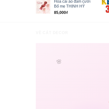
Hoa cài áo đám cưới
Bố mẹ THỊNH HỶ
85,000
₫
VỀ CÁT DECOR
🌸