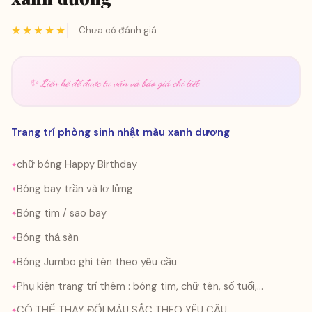
★★★★★
Chưa có đánh giá
✨ Liên hệ để được tư vấn và báo giá chi tiết
Trang trí phòng sinh nhật màu xanh dương
chữ bóng Happy Birthday
Bóng bay trần và lơ lửng
Bóng tim / sao bay
Bóng thả sàn
Bóng Jumbo ghi tên theo yêu cầu
Phụ kiện trang trí thêm : bóng tim, chữ tên, số tuổi,...
CÓ THỂ THAY ĐỔI MÀU SẮC THEO YÊU CẦU