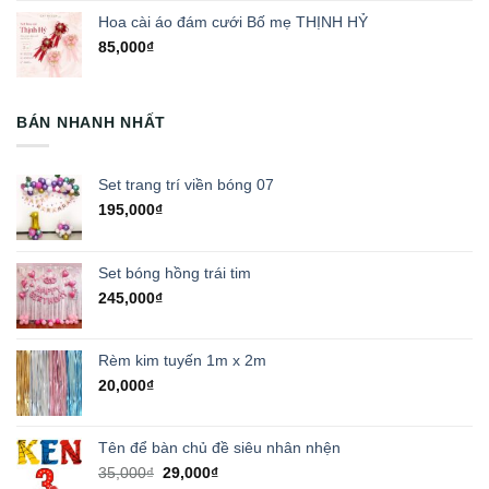
Hoa cài áo đám cưới Bố mẹ THỊNH HỶ
85,000
₫
BÁN NHANH NHẤT
Set trang trí viền bóng 07
195,000
₫
Set bóng hồng trái tim
245,000
₫
Rèm kim tuyến 1m x 2m
20,000
₫
Tên để bàn chủ đề siêu nhân nhện
Giá
Giá
35,000
₫
29,000
₫