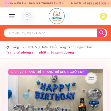
Bỏ
Bỏ
✦
✦
0931 929 333
 MIỄN PHÍ · BÁO GIÁ TRONG
5 PHÚT
📞 HOTLINE
🚀 GI
qua
qua
nội
nội
dung
dung
Tìm
kiếm:
🏠 Trang chủ
›
DỊCH VỤ TRANG TRÍ
›
Trang trí cho người lớn
›
Trang trí phòng sinh nhật màu xanh dương
DỊCH VỤ TRANG TRÍ, TRANG TRÍ CHO NGƯỜI LỚN