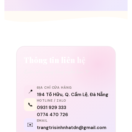
Thông tin liên hệ
Luôn sẵn sàng lắng nghe bạn ✨
ĐỊA CHỈ CỬA HÀNG
📍
194 Tố Hữu, Q. Cẩm Lệ, Đà Nẵng
HOTLINE / ZALO
📞
0931 929 333
0774 470 726
EMAIL
✉️
trangtrisinhnhatdn@gmail.com