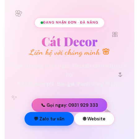
🌸
ĐANG NHẬN ĐƠN · ĐÀ NẴNG
🎀
Cát Decor
Liên hệ với chúng mình 🌸
Dịch vụ trang trí trọn gói · Phụ kiện sinh nhật, cưới
🌷
hỏi
Tư vấn miễn phí · Báo giá nhanh trong 15 phút
✨
📞 Gọi ngay: 0931 929 333
💐
💬 Zalo tư vấn
🌐 Website