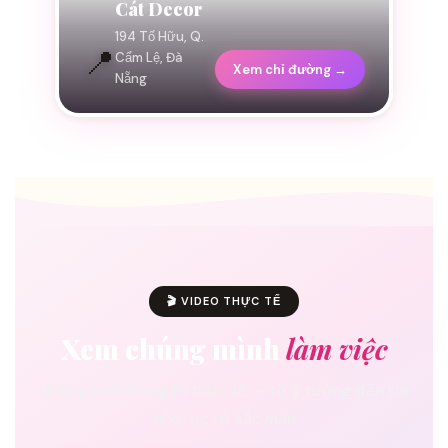
Cát Decor
194 Tố Hữu, Q.
📍
Cẩm Lệ, Đà
Xem chỉ đường →
Nẵng
🎬 VIDEO THỰC TẾ
Xem chúng mình
làm việc
Những buổi trang trí thực tế — từ ý tưởng đến khi
tiệc rực rỡ sắc màu