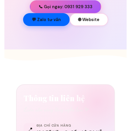
📞 Gọi ngay: 0931 929 333
💐
💬 Zalo tư vấn
🌐 Website
Thông tin liên hệ
Luôn sẵn sàng lắng nghe bạn ✨
ĐỊA CHỈ CỬA HÀNG
📍