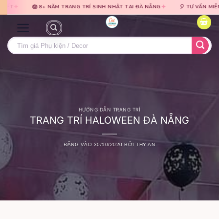
Bỏ
Bỏ
✦
ĂM TRANG TRÍ SINH NHẬT TẠI ĐÀ NẴNG
🎈 TƯ VẤN MIỄN PHÍ · BÁO GIÁ TR
qua
qua
nội
nội
dung
dung
Tìm
kiếm:
HƯỚNG DẪN TRANG TRÍ
TRANG TRÍ HALOWEEN ĐÀ NẴNG
ĐĂNG VÀO
30/10/2020
BỞI
THY AN