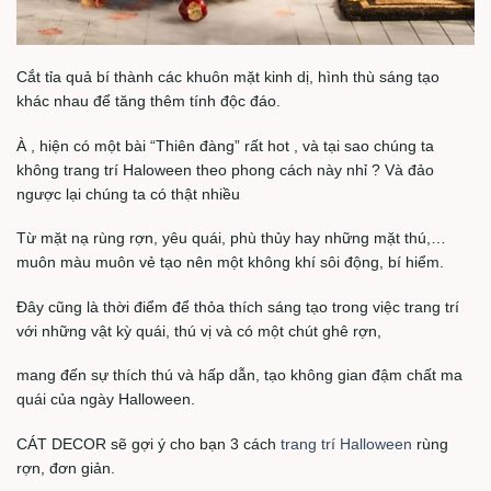
Cắt tỉa quả bí thành các khuôn mặt kinh dị, hình thù sáng tạo
khác nhau để tăng thêm tính độc đáo.
À , hiện có một bài “Thiên đàng” rất hot , và tại sao chúng ta
không trang trí Haloween theo phong cách này nhỉ ? Và đảo
ngược lại chúng ta có thật nhiều
Từ mặt nạ rùng rợn, yêu quái, phù thủy hay những mặt thú,…
muôn màu muôn vẻ tạo nên một không khí sôi động, bí hiểm.
Đây cũng là thời điểm để thỏa thích sáng tạo trong việc trang trí
với những vật kỳ quái, thú vị và có một chút ghê rợn,
mang đến sự thích thú và hấp dẫn, tạo không gian đậm chất ma
quái của ngày Halloween.
CÁT DECOR sẽ gợi ý cho bạn 3 cách
trang trí Halloween
rùng
rợn, đơn giản.