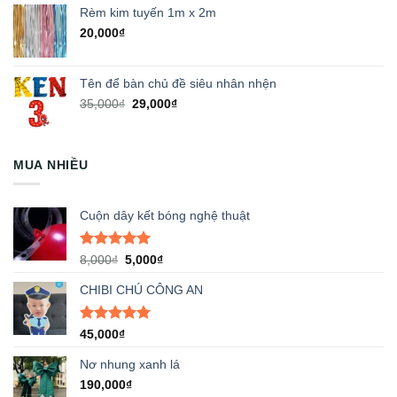
Rèm kim tuyến 1m x 2m
20,000
₫
Tên để bàn chủ đề siêu nhân nhện
Giá
Giá
35,000
₫
29,000
₫
gốc
hiện
là:
tại
35,000₫.
là:
MUA NHIỀU
29,000₫.
Cuộn dây kết bóng nghệ thuật
Được xếp
Giá
Giá
8,000
₫
5,000
₫
hạng
5.00
gốc
hiện
5 sao
CHIBI CHÚ CÔNG AN
là:
tại
8,000₫.
là:
5,000₫.
Được xếp
45,000
₫
hạng
5.00
5 sao
Nơ nhung xanh lá
190,000
₫