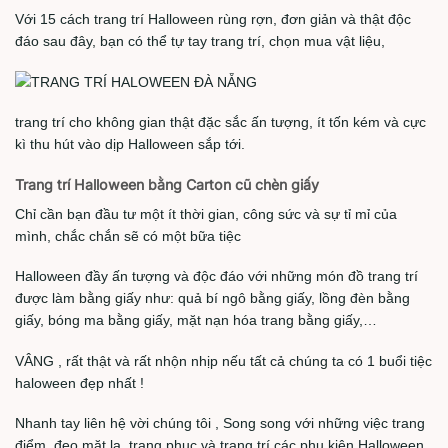
Với 15 cách trang trí Halloween rùng rợn, đơn giản và thật độc
đáo sau đây, bạn có thể tự tay trang trí, chọn mua vật liệu,
trang trí cho không gian thật đặc sắc ấn tượng, ít tốn kém và cực
kì thu hút vào dịp Halloween sắp tới.
Trang trí Halloween bằng Carton cũ chèn giấy
Chỉ cần bạn đầu tư một ít thời gian, công sức và sự tỉ mỉ của
mình, chắc chắn sẽ có một bữa tiệc
Halloween đầy ấn tượng và độc đáo với những món đồ trang trí
được làm bằng giấy như: quả bí ngô bằng giấy, lồng đèn bằng
giấy, bóng ma bằng giấy, mặt nạn hóa trang bằng giấy,…
VÂNG , rất thật và rất nhộn nhịp nếu tất cả chúng ta có 1 buổi tiệc
haloween đẹp nhất !
Nhanh tay liên hệ vời chúng tôi , Song song với những việc trang
điểm, đeo mặt lạ, trang phục và trang trí các phụ kiện Halloween,