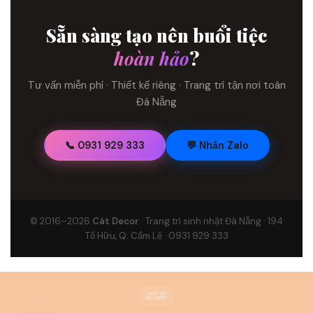
Sẵn sàng tạo nên buổi tiệc
hoàn hảo
?
Tư vấn miễn phí · Thiết kế riêng · Trang trí tận nơi toàn
Đà Nẵng
📞 0931 929 333
💬 Nhắn Zalo
© 2016–2026
Cát Decor
· Trang trí sinh nhật Đà Nẵng · 194
Tố Hữu, Q. Cẩm Lệ · 0931 929 333
Cash
On