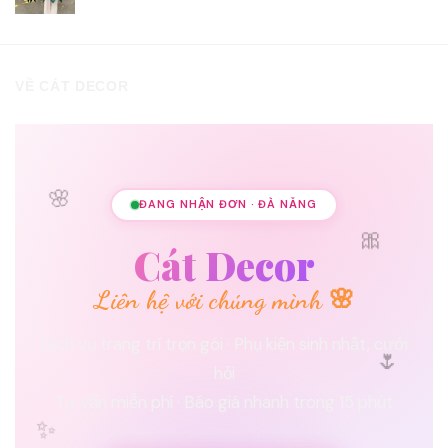
VỀ CÁT DECOR
🌸
ĐANG NHẬN ĐƠN · ĐÀ NẴNG
🎀
Cát Decor
Liên hệ với chúng mình 🌸
🌷
Dịch vụ trang trí trọn gói · Phụ kiện sinh nhật, cưới
hỏi
Tư vấn miễn phí · Báo giá nhanh trong 15 phút
✨