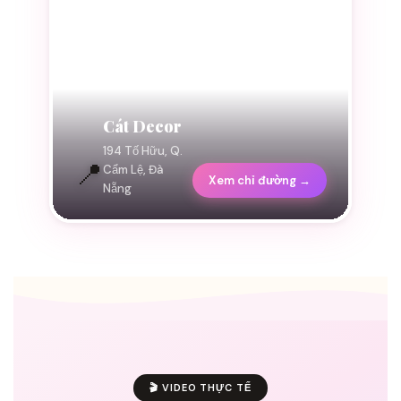
Cát Decor
194 Tố Hữu, Q.
📍
Cẩm Lệ, Đà
Xem chỉ đường →
Nẵng
🎬 VIDEO THỰC TẾ