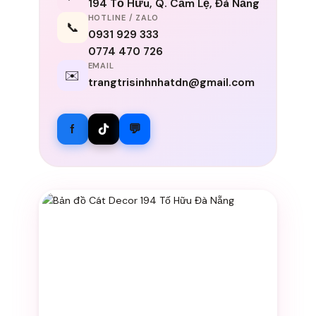
194 Tố Hữu, Q. Cẩm Lệ, Đà Nẵng
HOTLINE / ZALO
📞
0931 929 333
0774 470 726
EMAIL
✉️
trangtrisinhnhatdn@gmail.com
f
💬