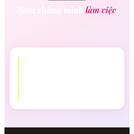
Xem chúng mình
làm việc
Những buổi trang trí thực tế — từ ý tưởng đến khi
tiệc rực rỡ sắc màu