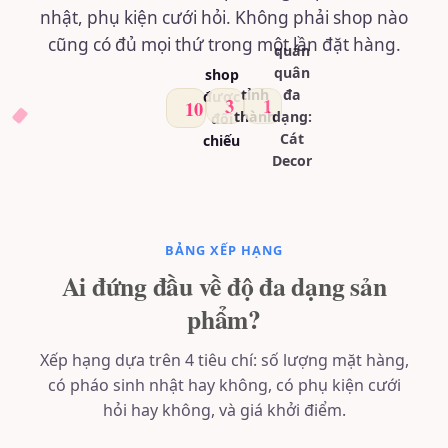
nhật, phụ kiện cưới hỏi. Không phải shop nào
cũng có đủ mọi thứ trong một lần đặt hàng.
quán
quân
shop
tỉnh
đa
được
3
1
10
thành
dạng:
đối
Cát
chiếu
Decor
BẢNG XẾP HẠNG
Ai đứng đầu về độ đa dạng sản
phẩm?
Xếp hạng dựa trên 4 tiêu chí: số lượng mặt hàng,
có pháo sinh nhật hay không, có phụ kiện cưới
hỏi hay không, và giá khởi điểm.