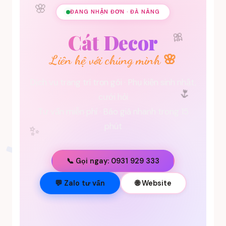
🌸
ĐANG NHẬN ĐƠN · ĐÀ NẴNG
🎀
Cát Decor
Liên hệ với chúng mình 🌸
Dịch vụ trang trí trọn gói · Phụ kiện sinh nhật,
🌷
cưới hỏi
Tư vấn miễn phí · Báo giá nhanh trong 15
phút
✨
📞 Gọi ngay: 0931 929 333
💐
💬 Zalo tư vấn
🌐 Website