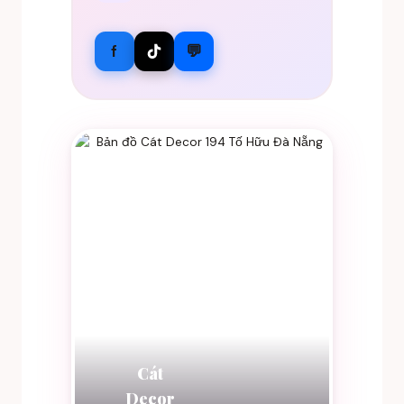
f
💬
Cát
Decor