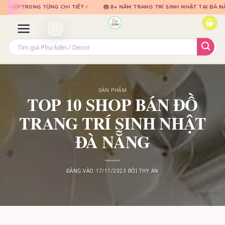
Bỏ
Bỏ
✦
✦
HI TIẾT
🎂 8+ NĂM TRANG TRÍ SINH NHẬT TẠI ĐÀ NẴNG
🎈 TƯ VẤN 
qua
qua
nội
nội
dung
dung
Tìm
kiếm:
SẢN PHẨM
TOP 10 SHOP BÁN ĐỒ
TRANG TRÍ SINH NHẬT
ĐÀ NẴNG
ĐĂNG VÀO
17/11/2023
BỞI
THY AN