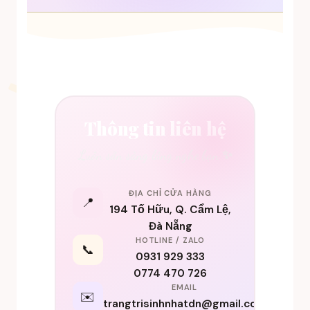
Thông tin liên hệ
Luôn sẵn sàng lắng nghe bạn ✨
ĐỊA CHỈ CỬA HÀNG
📍
194 Tố Hữu, Q. Cẩm Lệ,
Đà Nẵng
HOTLINE / ZALO
📞
0931 929 333
0774 470 726
EMAIL
✉️
trangtrisinhnhatdn@gmail.com