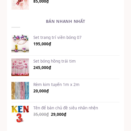
85,000
₫
BÁN NHANH NHẤT
Set trang trí viền bóng 07
195,000
₫
Set bóng hồng trái tim
245,000
₫
Rèm kim tuyến 1m x 2m
20,000
₫
Tên để bàn chủ đề siêu nhân nhện
Giá
Giá
35,000
₫
29,000
₫
gốc
hiện
là:
tại
35,000₫.
là: