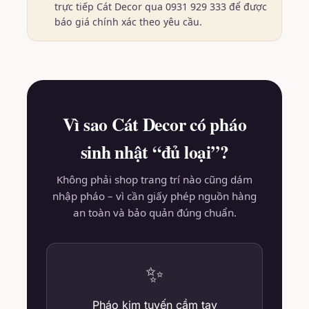
trực tiếp Cát Decor qua 0931 929 333 để được
báo giá chính xác theo yêu cầu.
Vì sao Cát Decor có pháo
sinh nhật “đủ loại”?
Không phải shop trang trí nào cũng dám
nhập pháo – vì cần giấy phép nguồn hàng
an toàn và bảo quản đúng chuẩn.
✨
Pháo kim tuyến cầm tay