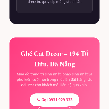
check-in, quay clip mừng sinh nhật.
Ghé Cát Decor – 194 Tố
Hữu, Đà Nẵng
Mua đồ trang trí sinh nhật, pháo sinh nhật và
phụ kiện cưới hỏi trong một lần đặt hàng. Ưu
đãi 15% cho khách mới liên hệ qua Zalo.
📞 Gọi 0931 929 333