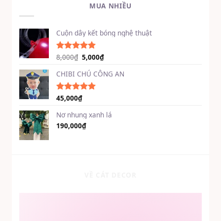
MUA NHIỀU
29,000₫.
Cuộn dây kết bóng nghệ thuật
Giá
Giá
8,000
₫
5,000
₫
Được xếp
hạng
5.00
gốc
hiện
5 sao
CHIBI CHÚ CÔNG AN
là:
tại
8,000₫.
là:
5,000₫.
45,000
₫
Được xếp
hạng
5.00
5 sao
Nơ nhung xanh lá
190,000
₫
VỀ CÁT DECOR