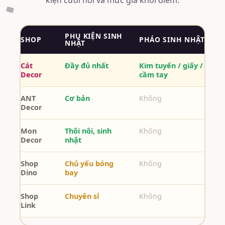
kiện cưới hỏi và mức giá khởi điểm.
PHỤ KIỆN SINH
SHOP
PHÁO SINH NHẬT
NHẬT
Cát
Đầy đủ nhất
Kim tuyến / giấy /
Decor
cầm tay
ANT
Cơ bản
Không
Decor
Mon
Thôi nôi, sinh
Không
Decor
nhật
Shop
Chủ yếu bóng
Không
Dino
bay
Shop
Chuyên sỉ
Không
Link