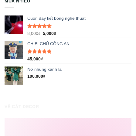
MUA NHIỀU
29,000₫.
Cuộn dây kết bóng nghệ thuật
Được xếp
Giá
Giá
8,000
₫
5,000
₫
hạng
5.00
gốc
hiện
5 sao
CHIBI CHÚ CÔNG AN
là:
tại
8,000₫.
là:
5,000₫.
Được xếp
45,000
₫
hạng
5.00
5 sao
Nơ nhung xanh lá
190,000
₫
VỀ CÁT DECOR