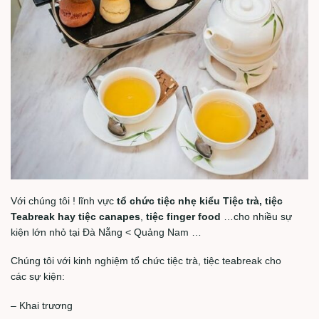
Với chúng tôi ! lĩnh vực
tổ chức tiệc nhẹ kiểu Tiệc trà, tiệc
Teabreak hay tiệc canapes
,
tiệc finger food
…cho nhiều sự
kiện lớn nhỏ tại Đà Nẵng < Quảng Nam …
Chúng tôi với kinh nghiệm tổ chức tiệc trà, tiệc teabreak cho
các sự kiện:
– Khai trương