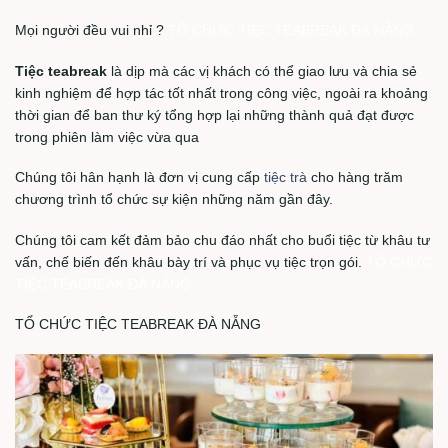
Mọi người đều vui nhỉ ?
TỔ CHỨC TIỆC TEABREAK ĐÀ NẴNG
Tiệc teabreak
là dịp mà các vị khách có thể giao lưu và chia sẻ
kinh nghiệm để hợp tác tốt nhất trong công việc, ngoài ra khoảng
thời gian để ban thư ký tổng hợp lại những thành quả đạt được
trong phiên làm việc vừa qua
Chúng tôi hân hạnh là đơn vị cung cấp
tiệc trà
cho hàng trăm
chương trình tổ chức sự kiện những năm gần đây.
Chúng tôi cam kết đảm bảo chu đáo nhất cho buổi tiệc từ khâu tư
vấn, chế biến đến khâu bày trí và phục vụ tiệc trọn gói.
TỔ CHỨC
TIỆC TEABREAK ĐÀ NẴNG
TỔ CHỨC TIỆC TEABREAK ĐÀ NẴNG