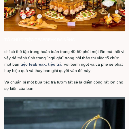
TỔ CHỨC TIỆC TEABREAK ĐÀ NẴNG
chỉ có thể tập trung hoàn toàn trong 40-50 phút một lần mà thôi vì
vậy để tránh tình trạng “ngủ gật” trong hội thảo thì việc tổ chức
một bàn
tiệc teabreak
,
tiệc trà
với bánh ngọt và cà phê sẽ phát
huy hiệu quả và thay bạn giải quyết vấn đề này:
Và chuẩn bị một bữa tiệc trà tươm tất sẽ là điểm cộng rất lớn cho
sự kiện của bạn.