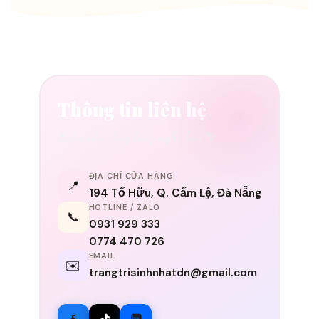
Thông tin liên hệ
Luôn sẵn sàng lắng nghe bạn ✨
ĐỊA CHỈ CỬA HÀNG
📍
194 Tố Hữu, Q. Cẩm Lệ, Đà Nẵng
HOTLINE / ZALO
📞
0931 929 333
0774 470 726
EMAIL
✉️
trangtrisinhnhatdn@gmail.com