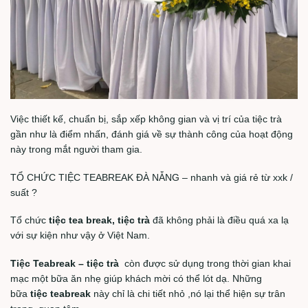
Việc thiết kế, chuẩn bị, sắp xếp không gian và vị trí của tiệc trà
gần như là điểm nhấn, đánh giá về sự thành công của hoạt động
này trong mắt người tham gia.
TỔ CHỨC TIỆC TEABREAK ĐÀ NẴNG – nhanh và giá rẻ từ xxk /
suất ?
Tổ chức
tiệc tea break, tiệc trà
đã không phải là điều quá xa lạ
với sự kiện như vậy ở Việt Nam.
Tiệc Teabreak – tiệc trà
còn được sử dụng trong thời gian khai
mạc một bữa ăn nhẹ giúp khách mời có thể lót dạ. Những
bữa
tiệc teabreak
này chỉ là chi tiết nhỏ ,nó lại thể hiện sự trân