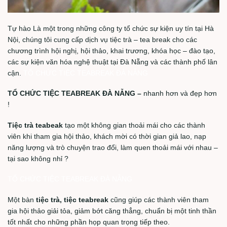
Tự hào Là một trong những công ty tổ chức sự kiện uy tín tại Hà
Nội, chúng tôi cung cấp dịch vụ tiệc trà – tea break cho các
chương trình hội nghị, hội thảo, khai trương, khóa học – đào tạo,
các sự kiện văn hóa nghệ thuật tại Đà Nẵng và các thành phố lân
cận.
TỔ CHỨC TIỆC TEABREAK ĐÀ NẴNG
TỔ CHỨC TIỆC TEABREAK ĐÀ NẴNG –
nhanh hơn và đẹp hơn
!
Tiệc trà teabeak
tạo một không gian thoải mái cho các thành
viên khi tham gia hội thảo, khách mời có thời gian giả lao, nạp
năng lượng và trò chuyện trao đổi, làm quen thoải mái với nhau –
tại sao không nhỉ ?
TỔ CHỨC TIỆC TEABREAK ĐÀ NẴNG
Một bàn
tiệc trà, tiệc teabreak
cũng giúp các thành viên tham
gia hội thảo giải tỏa, giảm bớt căng thẳng, chuẩn bị một tinh thần
tốt nhất cho những phần họp quan trọng tiếp theo.