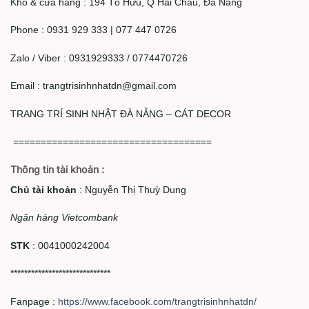
Kho & cửa hàng : 194 Tố Hữu, Q Hải Châu, Đà Nẵng
Phone : 0931 929 333 | 077 447 0726
Zalo / Viber : 0931929333 / 0774470726
Email :
trangtrisinhnhatdn@gmail.com
TRANG TRÍ SINH NHẬT ĐÀ NẴNG – CÁT DECOR
====================================
Thông tin tài khoản :
Chủ tài khoản
: Nguyễn Thị Thuỳ Dung
Ngân hàng Vietcombank
STK
: 0041000242004
*****************************
Fanpage :
https://www.facebook.com/trangtrisinhnhatdn/