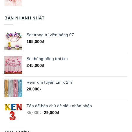
BÁN NHANH NHẤT
Set trang trí viền bóng 07
195,000
₫
Set bóng hồng trái tim
245,000
₫
Rèm kim tuyến 1m x 2m
20,000
₫
Tên để bàn chủ đề siêu nhân nhện
Giá
Giá
35,000
₫
29,000
₫
gốc
hiện
là:
tại
35,000₫.
là: