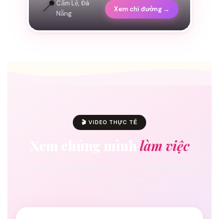
📍
Cẩm Lệ, Đà
Xem chỉ đường →
Nẵng
🎬 VIDEO THỰC TẾ
Xem chúng mình
làm việc
Những buổi trang trí thực tế — từ ý tưởng đến khi
tiệc rực rỡ sắc màu