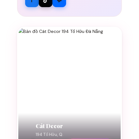
f
💬
Cát Decor
194 Tố Hữu, Q.