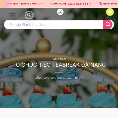
Bỏ
Bỏ
✦
✦
0931 929 333
T
📞 HOTLINE
🚀 GIAO HÀNG TOÀN
ĐÀ NẴNG
· NHANH 
qua
qua
nội
nội
dung
dung
Tìm
kiếm:
SẢN PHẨM
TỔ CHỨC TIỆC TEABREAK ĐÀ NẴNG
ĐĂNG VÀO
26/03/2021
BỞI
THY AN