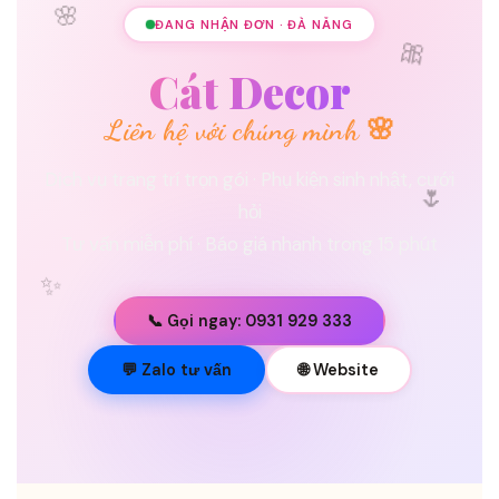
🌸
ĐANG NHẬN ĐƠN · ĐÀ NẴNG
🎀
Cát Decor
Liên hệ với chúng mình 🌸
🌷
Dịch vụ trang trí trọn gói · Phụ kiện sinh nhật, cưới
hỏi
Tư vấn miễn phí · Báo giá nhanh trong 15 phút
✨
📞 Gọi ngay: 0931 929 333
💐
💬 Zalo tư vấn
🌐 Website