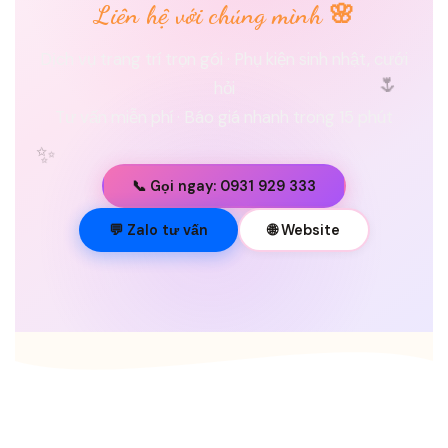
Liên hệ với chúng mình 🌸
Dịch vụ trang trí trọn gói · Phụ kiện sinh nhật, cưới
🌷
hỏi
Tư vấn miễn phí · Báo giá nhanh trong 15 phút
✨
📞 Gọi ngay: 0931 929 333
💐
💬 Zalo tư vấn
🌐 Website