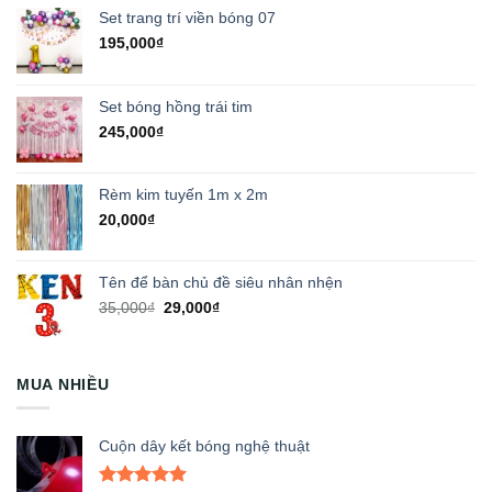
Set trang trí viền bóng 07
195,000
₫
Set bóng hồng trái tim
245,000
₫
Rèm kim tuyến 1m x 2m
20,000
₫
Tên để bàn chủ đề siêu nhân nhện
Giá
Giá
35,000
₫
29,000
₫
gốc
hiện
là:
tại
35,000₫.
là:
MUA NHIỀU
29,000₫.
Cuộn dây kết bóng nghệ thuật