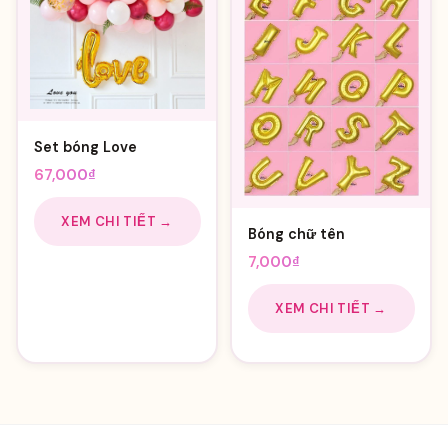
Set bóng Love
67,000
₫
XEM CHI TIẾT →
Bóng chữ tên
7,000
₫
XEM CHI TIẾT →