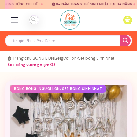
Bỏ
Bỏ
✦
✦
NG CHI TIẾT
🎂 8+ NĂM TRANG TRÍ SINH NHẬT TẠI ĐÀ NẴNG
🎈 TƯ 
qua
qua
nội
nội
dung
dung
Tìm
kiếm:
🏠 Trang chủ
›
BONG BÓNG
›
Người lớn
›
Set bóng Sinh Nhật
›
Set bóng vương niệm 03
BONG BÓNG, NGƯỜI LỚN, SET BÓNG SINH NHẬT