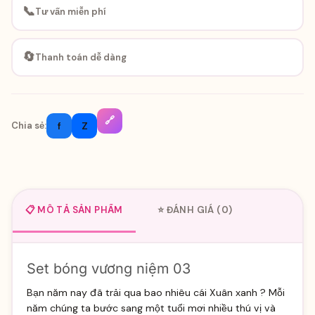
📞
Tư vấn miễn phí
🔄
Thanh toán dễ dàng
🔗
f
Z
Chia sẻ:
📋 MÔ TẢ SẢN PHẨM
⭐ ĐÁNH GIÁ (0)
Set bóng vương niệm 03
Bạn năm nay đã trải qua bao nhiêu cái Xuân xanh ? Mỗi
năm chúng ta bước sang một tuổi mơi nhiều thú vị và