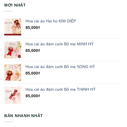
MỚI NHẤT
Hoa cài áo Hai họ KIM DIỆP
85,000
₫
Hoa cài áo đám cưới Bố mẹ MINH HỶ
85,000
₫
Hoa cài áo đám cưới Bố mẹ SONG HỶ
85,000
₫
Hoa cài áo đám cưới Bố mẹ THỊNH HỶ
85,000
₫
BÁN NHANH NHẤT