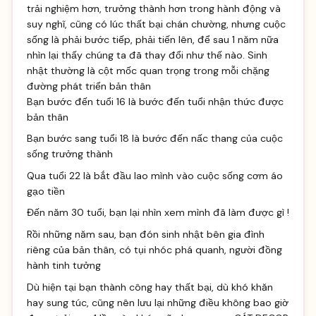
trải nghiệm hơn, trưởng thành hơn trong hành động và
suy nghĩ, cũng có lúc thất bại chán chường, nhưng cuộc
sống là phải bước tiếp, phải tiến lên, để sau 1 năm nữa
nhìn lại thấy chúng ta đã thay đổi như thế nào. Sinh
nhật thường là cột mốc quan trọng trong mỗi chặng
đường phát triển bản thân
Bạn bước đến tuổi 16 là bước đến tuổi nhận thức được
bản thân
Bạn bước sang tuổi 18 là bước đến nấc thang của cuộc
sống trưởng thành
Qua tuổi 22 là bắt đầu lao mình vào cuộc sống cơm áo
gạo tiền
Đến năm 30 tuổi, bạn lại nhìn xem mình đã làm được gì !
Rồi những năm sau, bạn đón sinh nhật bên gia đình
riêng của bản thân, có tụi nhóc phá quanh, người đồng
hành tinh tưởng
Dù hiện tại bạn thành công hay thất bại, dù khó khăn
hay sung túc, cũng nên lưu lại những điều không bao giờ