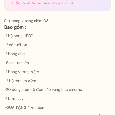
✨ Liên hệ để được tư vấn và báo giá chi tiết
Set bóng vương niệm 03
Bao gồm :
1 bộ bóng HPBD
2 số tuổi lớn
1 bóng chai
5 sao tim lớn
1 bóng vương niệm
2 bộ rèm 1m x 2m
20 bóng tròn ( 5 đen + 15 vàng bạc chrome)
1 bơm tay
QUÀ TẶNG :
1 keo dán