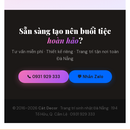
Sẵn sàng tạo nên buổi tiệc
hoàn hảo
?
Tư vấn miễn phí · Thiết kế riêng · Trang trí tận nơi toàn
Đà Nẵng
📞 0931 929 333
💬 Nhắn Zalo
© 2016–2026
Cát Decor
· Trang trí sinh nhật Đà Nẵng · 194
Tố Hữu, Q. Cẩm Lệ · 0931 929 333