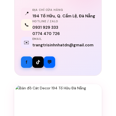
ĐỊA CHỈ CỬA HÀNG
📍
194 Tố Hữu, Q. Cẩm Lệ, Đà Nẵng
HOTLINE / ZALO
📞
0931 929 333
0774 470 726
EMAIL
✉️
trangtrisinhnhatdn@gmail.com
f
💬