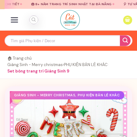
Bỏ
Bỏ
✦
✦
T
🎂 8+ NĂM TRANG TRÍ SINH NHẬT TẠI ĐÀ NẴNG
🎈 TƯ VẤN MIỄN P
qua
qua
nội
nội
dung
dung
Tìm
kiếm:
🏠 Trang chủ
›
Giáng Sinh - Merry christmas
›
PHỤ KIỆN BÁN LẺ KHÁC
›
Set bóng trang trí Giáng Sinh 9
GIÁNG SINH - MERRY CHRISTMAS, PHỤ KIỆN BÁN LẺ KHÁC