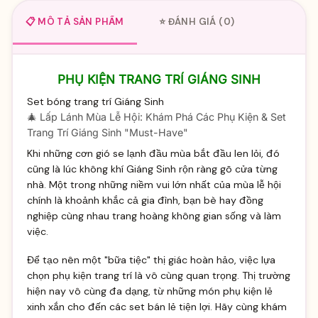
📋 MÔ TẢ SẢN PHẨM
⭐ ĐÁNH GIÁ (0)
PHỤ KIỆN TRANG TRÍ GIÁNG SINH
Set bóng trang trí Giáng Sinh
🎄 Lấp Lánh Mùa Lễ Hội: Khám Phá Các Phụ Kiện & Set
Trang Trí Giáng Sinh "Must-Have"
Khi những cơn gió se lạnh đầu mùa bắt đầu len lỏi, đó
cũng là lúc không khí Giáng Sinh rộn ràng gõ cửa từng
nhà. Một trong những niềm vui lớn nhất của mùa lễ hội
chính là khoảnh khắc cả gia đình, bạn bè hay đồng
nghiệp cùng nhau trang hoàng không gian sống và làm
việc.
Để tạo nên một "bữa tiệc" thị giác hoàn hảo, việc lựa
chọn phụ kiện trang trí là vô cùng quan trọng. Thị trường
hiện nay vô cùng đa dạng, từ những món phụ kiện lẻ
xinh xắn cho đến các set bán lẻ tiện lợi. Hãy cùng khám