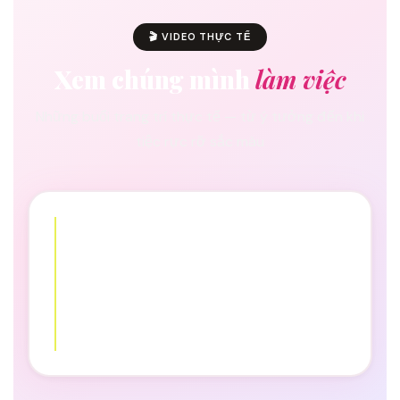
🎬 VIDEO THỰC TẾ
Xem chúng mình
làm việc
Những buổi trang trí thực tế — từ ý tưởng đến khi
tiệc rực rỡ sắc màu