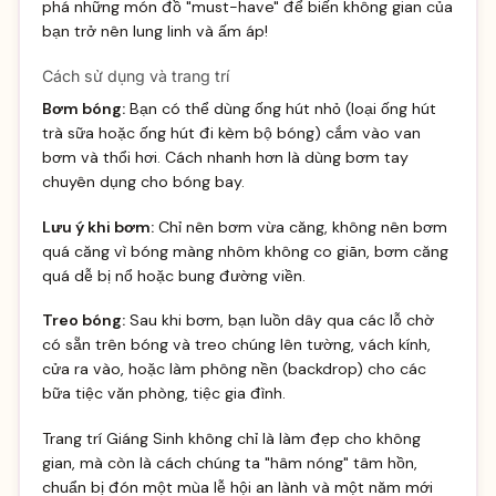
phá những món đồ "must-have" để biến không gian của
bạn trở nên lung linh và ấm áp!
Cách sử dụng và trang trí
Bơm bóng:
Bạn có thể dùng ống hút nhỏ (loại ống hút
trà sữa hoặc ống hút đi kèm bộ bóng) cắm vào van
bơm và thổi hơi. Cách nhanh hơn là dùng bơm tay
chuyên dụng cho bóng bay.
Lưu ý khi bơm:
Chỉ nên bơm vừa căng, không nên bơm
quá căng vì bóng màng nhôm không co giãn, bơm căng
quá dễ bị nổ hoặc bung đường viền.
Treo bóng:
Sau khi bơm, bạn luồn dây qua các lỗ chờ
có sẵn trên bóng và treo chúng lên tường, vách kính,
cửa ra vào, hoặc làm phông nền (backdrop) cho các
bữa tiệc văn phòng, tiệc gia đình.
Trang trí Giáng Sinh không chỉ là làm đẹp cho không
gian, mà còn là cách chúng ta "hâm nóng" tâm hồn,
chuẩn bị đón một mùa lễ hội an lành và một năm mới