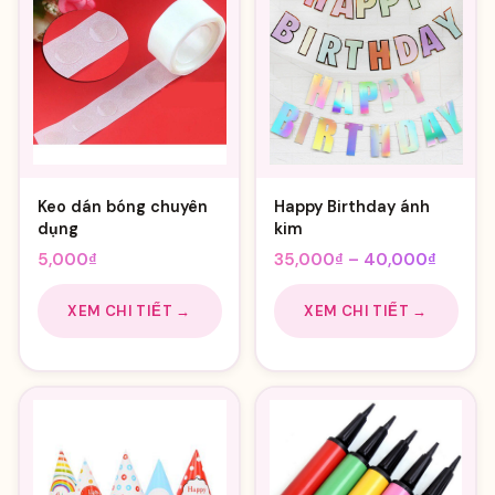
Keo dán bóng chuyên
Happy Birthday ánh
dụng
kim
Khoản
5,000
₫
35,000
₫
–
40,000
₫
giá:
từ
XEM CHI TIẾT →
XEM CHI TIẾT →
35,000
đến
40,00