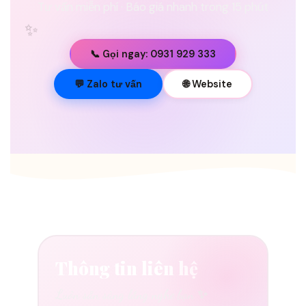
Tư vấn miễn phí · Báo giá nhanh trong 15 phút
✨
📞 Gọi ngay: 0931 929 333
💐
💬 Zalo tư vấn
🌐 Website
Thông tin liên hệ
Luôn sẵn sàng lắng nghe bạn ✨