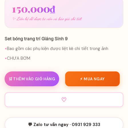
150,000
₫
✨ Liên hệ để được tư vấn và báo giá chi tiết
Set bóng trang trí Giáng Sinh 9
Bao gồm các phụ kiện được liệt kê chi tiết trong ảnh
CHƯA BƠM
🛒 THÊM VÀO GIỎ HÀNG
⚡ MUA NGAY
♡
💬 Zalo tư vấn ngay · 0931 929 333