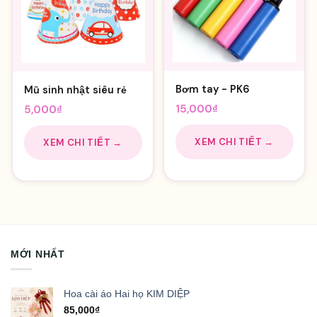
Bơm tay - PK6
Mũ sinh nhật siêu rẻ
15,000
₫
5,000
₫
XEM CHI TIẾT →
XEM CHI TIẾT →
MỚI NHẤT
Hoa cài áo Hai họ KIM DIỆP
85,000
₫