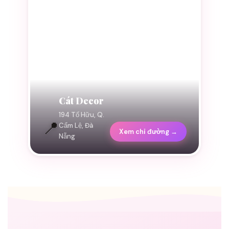
Cát Decor
194 Tố Hữu, Q.
📍
Cẩm Lệ, Đà
Xem chỉ đường →
Nẵng