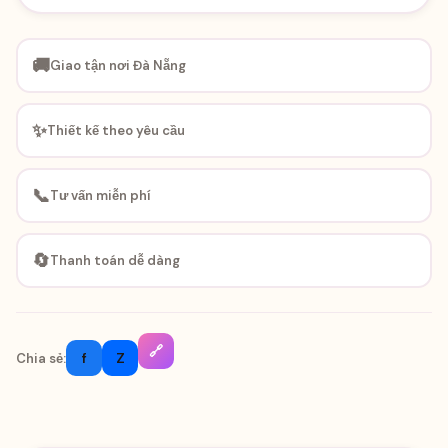
🚚
Giao tận nơi Đà Nẵng
✨
Thiết kế theo yêu cầu
📞
Tư vấn miễn phí
🔄
Thanh toán dễ dàng
🔗
f
Z
Chia sẻ: