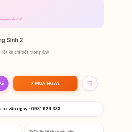
o giá chi tiết
ng Sinh 2
iệt kê chi tiết trong ảnh
♡
NG
⚡ MUA NGAY
o tư vấn ngay · 0931 929 333
✨
Thiết kế theo yêu cầu