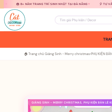
Bỏ
Bỏ
✦
+ NĂM TRANG TRÍ SINH NHẬT TẠI ĐÀ NẴNG
🎈 TƯ VẤN MIỄN PHÍ · B
qua
qua
nội
nội
Tìm
dung
dung
kiếm:
TRAN
🏠 Trang chủ
›
Giáng Sinh - Merry christmas
›
PHỤ KIỆN BÁ
GIÁNG SINH - MERRY CHRISTMAS, PHỤ KIỆN BÁN LẺ 