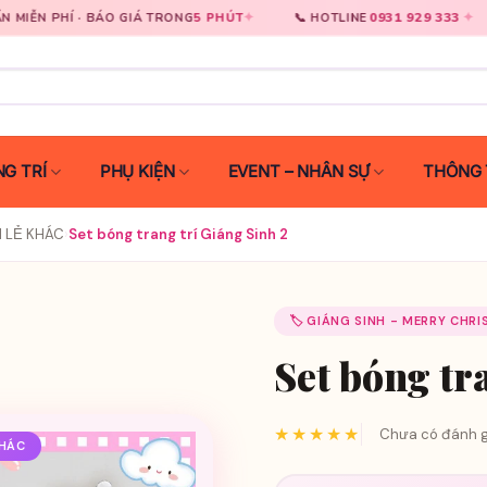
✦
0931 929 333
✦
ÁO GIÁ TRONG
5 PHÚT
📞 HOTLINE
🚀 GIAO HÀ
G TRÍ
PHỤ KIỆN
EVENT – NHÂN SỰ
THÔNG 
N LẺ KHÁC
›
Set bóng trang trí Giáng Sinh 2
🏷️ GIÁNG SINH - MERRY CHR
Set bóng tr
★★★★★
Chưa có đánh g
KHÁC