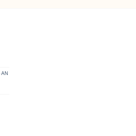
n
 AN
0₫.