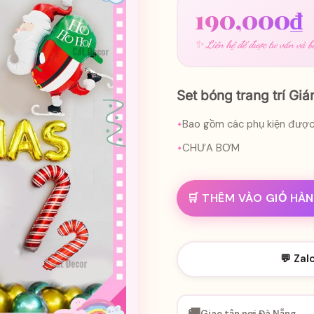
190,000
₫
✨ Liên hệ để được tư vấn và bá
Set bóng trang trí Giá
Bao gồm các phụ kiện được l
CHƯA BƠM
🛒 THÊM VÀO GIỎ HÀ
💬 Zal
🚚
Giao tận nơi Đà Nẵng