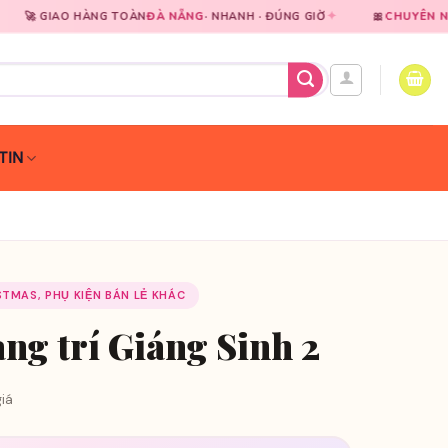
✦
NG TOÀN
ĐÀ NẴNG
· NHANH · ĐÚNG GIỜ
🎀
CHUYÊN NGHIỆP
TRONG TỪ
TIN
ISTMAS, PHỤ KIỆN BÁN LẺ KHÁC
ang trí Giáng Sinh 2
iá