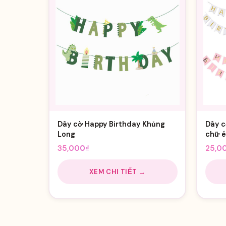
Dây cờ Happy Birthday Khủng
Dây c
Long
chữ é
35,000
₫
25,0
XEM CHI TIẾT →