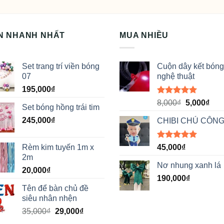
N NHANH NHẤT
MUA NHIỀU
Set trang trí viền bóng
Cuộn dây kết bóng
07
nghệ thuật
195,000
₫
Được xếp
Giá
Giá
8,000
₫
5,000
₫
Set bóng hồng trái tim
hạng
5.00
gốc
hiệ
5 sao
245,000
₫
CHIBI CHÚ CÔNG
là:
tại
8,000₫.
là:
5,00
Được xếp
Rèm kim tuyến 1m x
45,000
₫
hạng
5.00
2m
5 sao
Nơ nhung xanh lá
20,000
₫
190,000
₫
Tên để bàn chủ đề
siêu nhân nhện
Giá
Giá
35,000
₫
29,000
₫
gốc
hiện