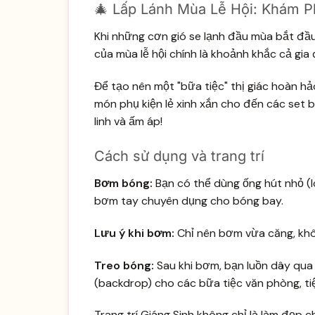
🎄 Lấp Lánh Mùa Lễ Hội: Khám P
Khi những cơn gió se lạnh đầu mùa bắt đầu 
của mùa lễ hội chính là khoảnh khắc cả gia
Để tạo nên một "bữa tiệc" thị giác hoàn hả
món phụ kiện lẻ xinh xắn cho đến các set 
linh và ấm áp!
Cách sử dụng và trang trí
Bơm bóng:
Bạn có thể dùng ống hút nhỏ (l
bơm tay chuyên dụng cho bóng bay.
Lưu ý khi bơm:
Chỉ nên bơm vừa căng, khô
Treo bóng:
Sau khi bơm, bạn luồn dây qua 
(backdrop) cho các bữa tiệc văn phòng, tiệ
Trang trí Giáng Sinh không chỉ là làm đẹp 