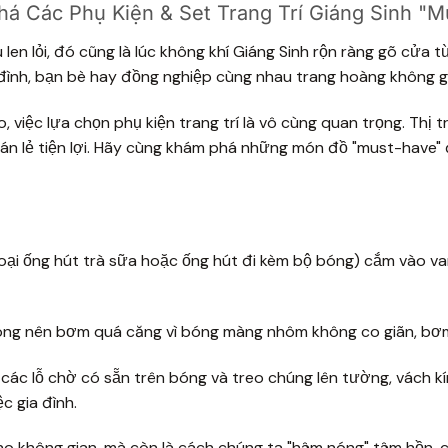
há Các Phụ Kiện & Set Trang Trí Giáng Sinh "
len lỏi, đó cũng là lúc không khí Giáng Sinh rộn ràng gõ cửa 
 đình, bạn bè hay đồng nghiệp cùng nhau trang hoàng không gi
o, việc lựa chọn phụ kiện trang trí là vô cùng quan trọng. Th
bán lẻ tiện lợi. Hãy cùng khám phá những món đồ "must-have" 
oại ống hút trà sữa hoặc ống hút đi kèm bộ bóng) cắm vào va
ng nên bơm quá căng vì bóng màng nhôm không co giãn, bơm
các lỗ chờ có sẵn trên bóng và treo chúng lên tường, vách k
c gia đình.
cho không gian, mà còn là cách chúng ta "hâm nóng" tâm hồn, 