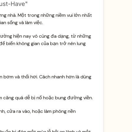
Must-Have"
từng nhà. Một trong những niềm vui lớn nhất
an sống và làm việc.
ị trường hiện nay vô cùng đa dạng, từ những
để biến không gian của bạn trở nên lung
n bơm và thổi hơi. Cách nhanh hơn là dùng
 căng quá dễ bị nổ hoặc bung đường viền.
ính, cửa ra vào, hoặc làm phông nền
chuẩn bị đón một mùa lễ hội an lành và một