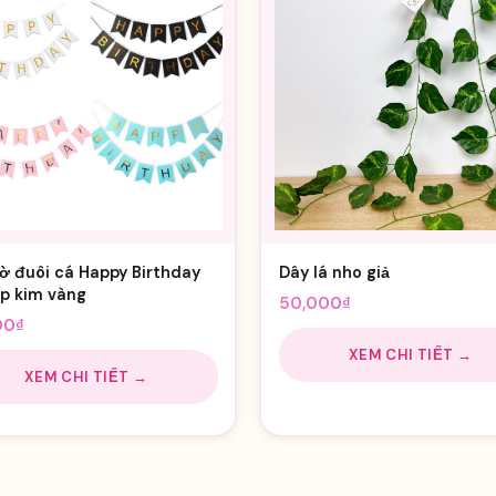
ờ đuôi cá Happy Birthday
Dây lá nho giả
p kim vàng
50,000
₫
00
₫
XEM CHI TIẾT →
XEM CHI TIẾT →