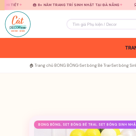
Bỏ
Bỏ
✦
🎂 8+ NĂM TRANG TRÍ SINH NHẬT TẠI ĐÀ NẴNG
🎈 TƯ VẤN MIỄN PH
qua
qua
nội
nội
Tìm
dung
dung
kiếm:
TRAN
🏠 Trang chủ
›
BONG BÓNG
›
Set bóng Bé Trai
›
Set bóng Sin
BONG BÓNG, SET BÓNG BÉ TRAI, SET BÓNG SINH NH