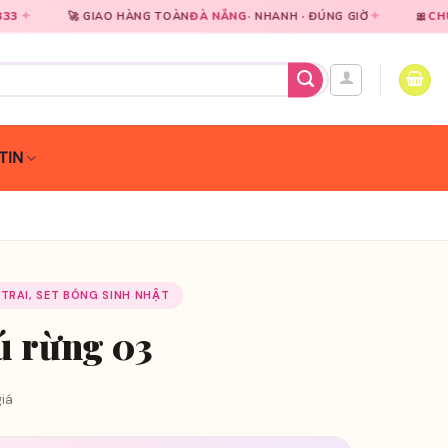
✦
AO HÀNG TOÀN
ĐÀ NẴNG
· NHANH · ĐÚNG GIỜ
🎀
CHUYÊN NGHIỆP
TRO
TIN
 TRAI, SET BÓNG SINH NHẬT
ú rừng 03
iá