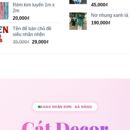
5,00
Được xếp
Rèm kim tuyến 1m x
45,000
₫
hạng
5.00
2m
5 sao
Nơ nhung xanh lá
20,000
₫
190,000
₫
Tên để bàn chủ đề
siêu nhân nhện
Giá
Giá
35,000
₫
29,000
₫
gốc
hiện
là:
tại
35,000₫.
là:
29,000₫.
ĐANG NHẬN ĐƠN · ĐÀ NẴNG
Cát Decor