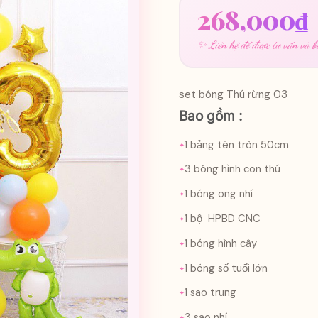
268,000
₫
✨ Liên hệ để được tư vấn và bá
set bóng Thú rừng 03
Bao gồm :
1 bảng tên tròn 50cm
3 bóng hình con thú
1 bóng ong nhí
1 bộ HPBD CNC
1 bóng hình cây
1 bóng số tuổi lớn
1 sao trung
3 sao nhí