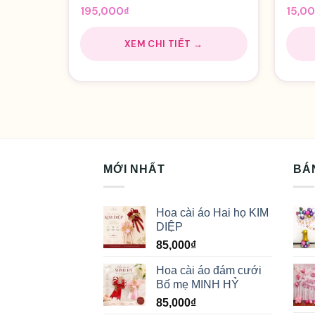
195,000
₫
15,0
XEM CHI TIẾT →
MỚI NHẤT
BÁ
Hoa cài áo Hai họ KIM
DIỆP
85,000
₫
Hoa cài áo đám cưới
Bố mẹ MINH HỶ
85,000
₫