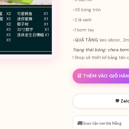
35 bóng tròn
2 lá xanh
1 bơm tay
QUÀ TẶNG
: keo silicon , 
Trạng thái bóng: chưa bơ
! Shop sẽ thiết kế bảng tên c
🛒 THÊM VÀO GIỎ HÀ
💬 Zal
🚚
Giao tận nơi Đà Nẵng