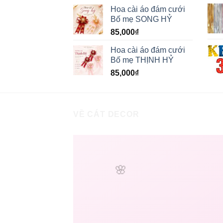
Hoa cài áo đám cưới
Bố mẹ SONG HỶ
85,000
₫
Hoa cài áo đám cưới
Bố mẹ THỊNH HỶ
85,000
₫
VỀ CÁT DECOR
🌸