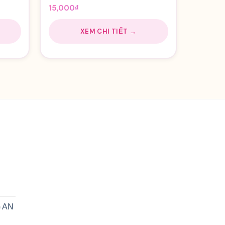
15,000
₫
XEM CHI TIẾT →
n
 AN