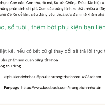
họn : Con cáo, Con thỏ, Hà mã, Sư tử, Chồn,... Điều đặc biệt
ông phát sinh chi phí. Xem các bóng hình xe thật nhiều ở
đâ
t chủ đề Xe dễ làm, siêu đáng yêu, thoả sức đam mê khám phá 
 số tuổi , thêm bớt phụ kiện bạn liên
ệt kê, nếu có bất cứ gì thay đổi sẽ trả lời trực
Sản phẩm liên quan bằng từ khoá :
óng thú rừng
#phukiensinhnhat #phukientrangtrisinhnhat #Cátdecor
Fanpage:
https://www.facebook.com/trangtrisinhnhatdn