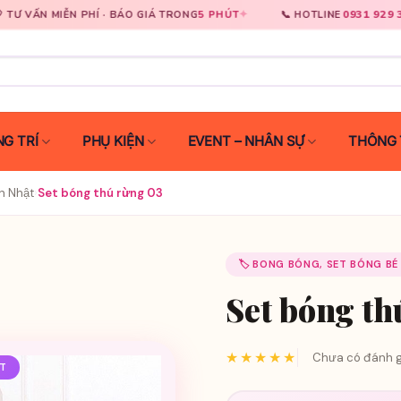
✦
0931 929 333
✦
Í · BÁO GIÁ TRONG
5 PHÚT
📞 HOTLINE
🚀 GI
G TRÍ
PHỤ KIỆN
EVENT – NHÂN SỰ
THÔNG 
h Nhật
›
Set bóng thú rừng 03
🏷️ BONG BÓNG, SET BÓNG BÉ
Set bóng th
★★★★★
Chưa có đánh g
ẬT