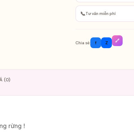
📞
Tư vấn miễn phí
🔗
f
Z
Chia sẻ:
Á (0)
ng rừng !