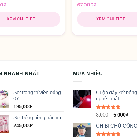
00
₫
67,000
₫
XEM CHI TIẾT →
XEM CHI TIẾT →
N NHANH NHẤT
MUA NHIỀU
Set trang trí viền bóng
Cuộn dây kết bóng
07
nghệ thuật
195,000
₫
Được xếp
Giá
Giá
8,000
₫
5,000
₫
Set bóng hồng trái tim
hạng
5.00
gốc
hiệ
5 sao
245,000
₫
CHIBI CHÚ CÔNG
là:
tại
8,000₫.
là: