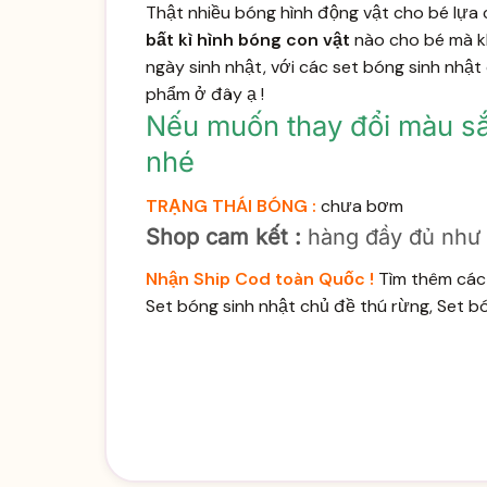
Thật nhiều bóng hình động vật cho bé lựa c
bất kì hình bóng con vật
nào cho bé mà kh
ngày sinh nhật, với các set bóng sinh nhậ
phẩm ở
đây
ạ !
Nếu muốn thay đổi màu sắc,
nhé
TRẠNG THÁI BÓNG :
chưa bơm
Shop cam kết :
hàng đầy đủ như li
Nhận Ship Cod toàn Quốc !
Tìm thêm các 
Set bóng sinh nhật chủ đề thú rừng, Set b