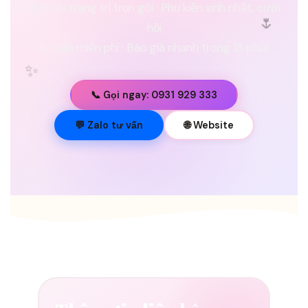
Dịch vụ trang trí trọn gói · Phụ kiện sinh nhật, cưới
🌷
hỏi
Tư vấn miễn phí · Báo giá nhanh trong 15 phút
✨
📞 Gọi ngay: 0931 929 333
💐
💬 Zalo tư vấn
🌐 Website