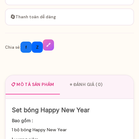
🔄
Thanh toán dễ dàng
🔗
f
Z
Chia sẻ:
📋 MÔ TẢ SẢN PHẨM
⭐ ĐÁNH GIÁ (0)
Set bóng Happy New Year
Bao gồm :
1 bộ bóng Happy New Year