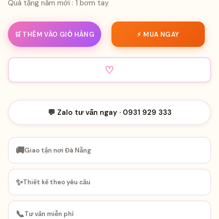
Quà tặng năm mới : 1 bơm tay
🛒 THÊM VÀO GIỎ HÀNG
⚡ MUA NGAY
♡
💬 Zalo tư vấn ngay · 0931 929 333
🚚
Giao tận nơi Đà Nẵng
✨
Thiết kế theo yêu cầu
📞
Tư vấn miễn phí