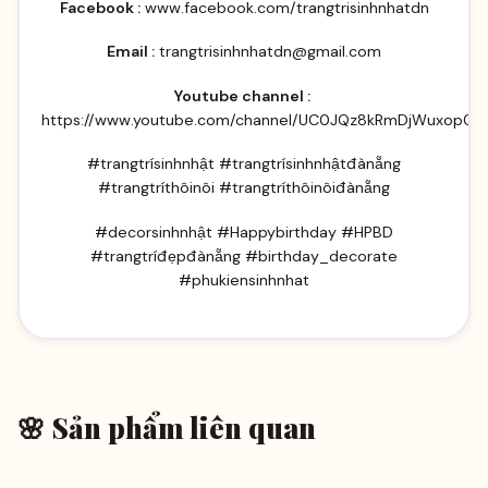
Facebook :
www.facebook.com/trangtrisinhnhatdn
Email :
trangtrisinhnhatdn@gmail.com
Youtube channel :
https://www.youtube.com/channel/UC0JQz8kRmDjWuxop05
#trangtrísinhnhật #trangtrísinhnhậtđànẵng
#trangtríthôinôi #trangtríthôinôiđànẵng
#decorsinhnhật #Happybirthday #HPBD
#trangtríđẹpđànẵng #birthday_decorate
#phukiensinhnhat
🌸 Sản phẩm liên quan