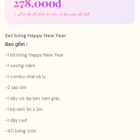
278,000
₫
✨ Liên hệ để được tư vấn và báo giá chi tiết
Set bóng Happy New Year
Bao gồm :
1 bộ bóng Happy New Year
1 vương niệm
1 combo chai và ly
2 sao lớn
1 dây cờ ép kim tam giác
1 bộ rèm 1m x 2m
1 dây Led
40 bóng tròn