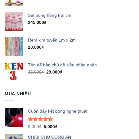
Set bóng hồng trái tim
245,000
₫
Rèm kim tuyến 1m x 2m
20,000
₫
Tên để bàn chủ đề siêu nhân nhện
Giá
Giá
35,000
₫
29,000
₫
gốc
hiện
là:
tại
35,000₫.
là:
MUA NHIỀU
29,000₫.
Cuộn dây kết bóng nghệ thuật
Được xếp
Giá
Giá
8,000
₫
5,000
₫
hạng
5.00
gốc
hiện
5 sao
CHIBI CHÚ CÔNG AN
là:
tại