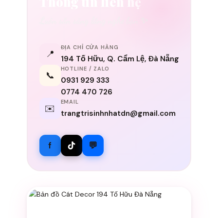
Thông tin liên hệ
Luôn sẵn sàng lắng nghe bạn ✨
ĐỊA CHỈ CỬA HÀNG
📍
194 Tố Hữu, Q. Cẩm Lệ, Đà Nẵng
HOTLINE / ZALO
📞
0931 929 333
0774 470 726
EMAIL
✉️
trangtrisinhnhatdn@gmail.com
f
💬