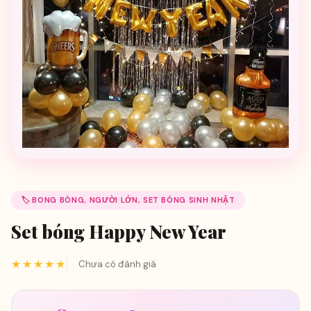
🏷️ BONG BÓNG, NGƯỜI LỚN, SET BÓNG SINH NHẬT
Set bóng Happy New Year
★★★★★
Chưa có đánh giá