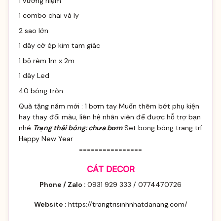
1 vương niệm
1 combo chai và ly
2 sao lớn
1 dây cờ ép kim tam giác
1 bộ rèm 1m x 2m
1 dây Led
40 bóng tròn
Quà tặng năm mới : 1 bơm tay Muốn thêm bớt phụ kiện
hay thay đổi màu, liên hệ nhân viên để được hỗ trợ bạn
nhé
Trạng thái bóng: chưa bơm
Set bong bóng trang trí
Happy New Year
================
CÁT DECOR
Phone / Zalo :
0931 929 333 / 0774470726
Website :
https://trangtrisinhnhatdanang.com/