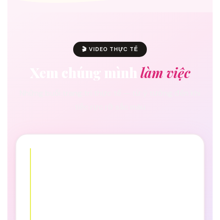
🎬 VIDEO THỰC TẾ
Xem chúng mình
làm việc
Những buổi trang trí thực tế — từ ý tưởng đến khi
tiệc rực rỡ sắc màu