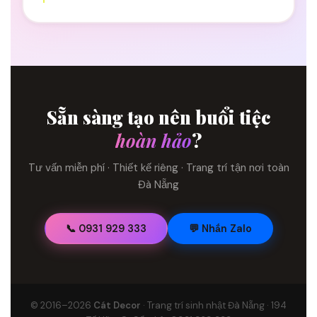
Sẵn sàng tạo nên buổi tiệc
hoàn hảo
?
Tư vấn miễn phí · Thiết kế riêng · Trang trí tận nơi toàn
Đà Nẵng
📞 0931 929 333
💬 Nhắn Zalo
© 2016–2026
Cát Decor
· Trang trí sinh nhật Đà Nẵng · 194