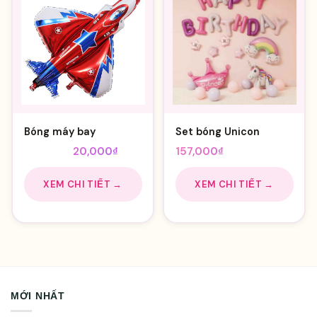
Bóng máy bay
Set bóng Unicon
Giá
Giá
25,000
₫
20,000
₫
157,000
₫
gốc
hiện
là:
tại
XEM CHI TIẾT →
XEM CHI TIẾT →
25,000₫.
là:
20,000₫.
MỚI NHẤT