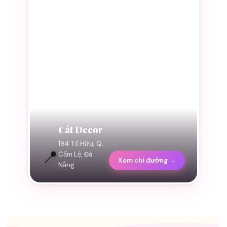
Cát Decor
194 Tố Hữu, Q.
📍
Cẩm Lệ, Đà
Xem chỉ đường →
Nẵng