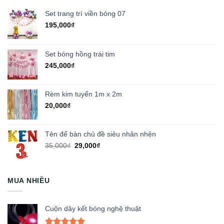
Set trang trí viền bóng 07
195,000
₫
Set bóng hồng trái tim
245,000
₫
Rèm kim tuyến 1m x 2m
20,000
₫
Tên để bàn chủ đề siêu nhân nhện
Giá
Giá
35,000
₫
29,000
₫
gốc
hiện
là:
tại
35,000₫.
là:
MUA NHIỀU
29,000₫.
Cuộn dây kết bóng nghệ thuật