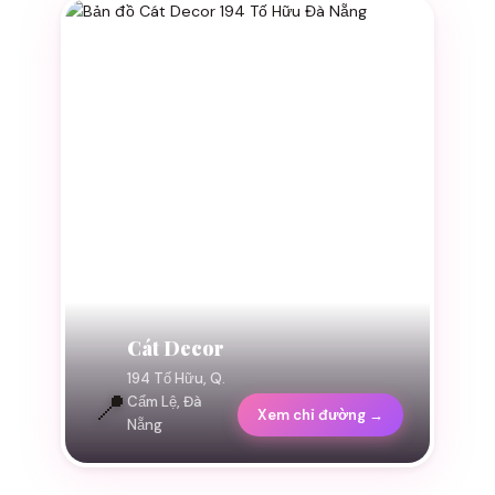
Cát Decor
194 Tố Hữu, Q.
📍
Cẩm Lệ, Đà
Xem chỉ đường →
Nẵng