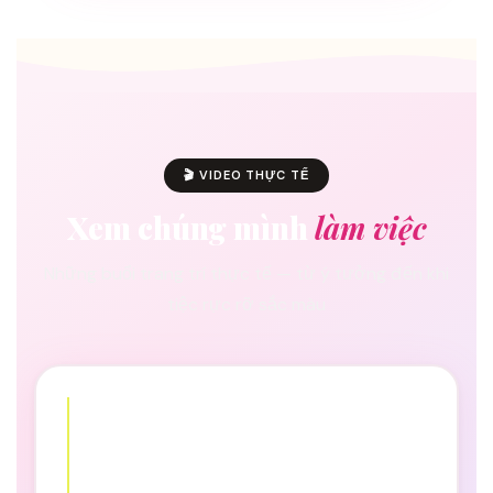
🎬 VIDEO THỰC TẾ
Xem chúng mình
làm việc
Những buổi trang trí thực tế — từ ý tưởng đến khi
tiệc rực rỡ sắc màu