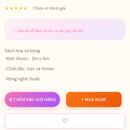
★★★★★
Chưa có đánh giá
✨ Liên hệ để được tư vấn và báo giá chi tiết
Sách hoa và bóng
Kích thước : 3m x 4m
Chất liệu : bạt và fomex
Bóng nghệ thuật
🛒 THÊM VÀO GIỎ HÀNG
⚡ MUA NGAY
♡