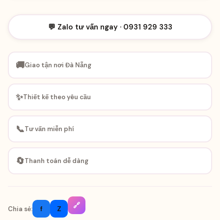
💬 Zalo tư vấn ngay · 0931 929 333
🚚
Giao tận nơi Đà Nẵng
✨
Thiết kế theo yêu cầu
📞
Tư vấn miễn phí
🔄
Thanh toán dễ dàng
🔗
f
Z
Chia sẻ: