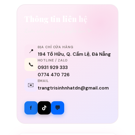
Thông tin liên hệ
Luôn sẵn sàng lắng nghe bạn ✨
ĐỊA CHỈ CỬA HÀNG
📍
194 Tố Hữu, Q. Cẩm Lệ, Đà Nẵng
HOTLINE / ZALO
📞
0931 929 333
0774 470 726
EMAIL
✉️
trangtrisinhnhatdn@gmail.com
f
💬