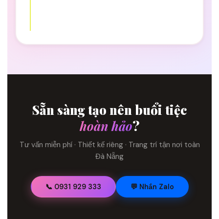
Sẵn sàng tạo nên buổi tiệc
hoàn hảo
?
Tư vấn miễn phí · Thiết kế riêng · Trang trí tận nơi toàn
Đà Nẵng
📞 0931 929 333
💬 Nhắn Zalo