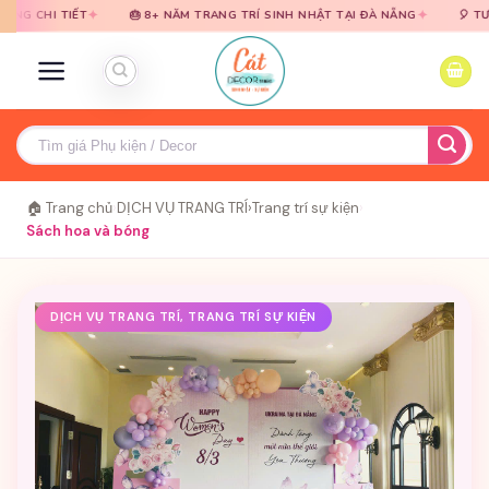
Bỏ
Bỏ
✦
✦
TIẾT
🎂 8+ NĂM TRANG TRÍ SINH NHẬT TẠI ĐÀ NẴNG
🎈 TƯ VẤN MIỄ
qua
qua
nội
nội
dung
dung
Tìm
kiếm:
🏠 Trang chủ
›
DỊCH VỤ TRANG TRÍ
›
Trang trí sự kiện
›
Sách hoa và bóng
DỊCH VỤ TRANG TRÍ, TRANG TRÍ SỰ KIỆN