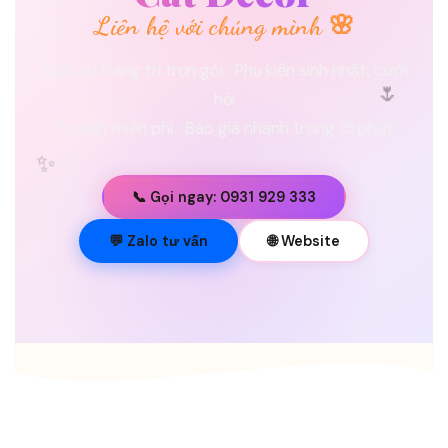
Liên hệ với chúng mình 🌸
Dịch vụ trang trí trọn gói · Phụ kiện sinh nhật, cưới
🌷
hỏi
Tư vấn miễn phí · Báo giá nhanh trong 15 phút
✨
📞 Gọi ngay: 0931 929 333
💐
💬 Zalo tư vấn
🌐 Website