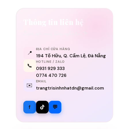
Thông tin liên hệ
Luôn sẵn sàng lắng nghe bạn ✨
ĐỊA CHỈ CỬA HÀNG
📍
194 Tố Hữu, Q. Cẩm Lệ, Đà Nẵng
HOTLINE / ZALO
📞
0931 929 333
0774 470 726
EMAIL
✉️
trangtrisinhnhatdn@gmail.com
f
💬