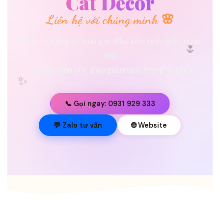
Cát Decor
Liên hệ với chúng mình 🌸
🌷
Dịch vụ trang trí trọn gói · Phụ kiện sinh nhật, cưới
hỏi
Tư vấn miễn phí · Báo giá nhanh trong 15 phút
✨
📞 Gọi ngay: 0931 929 333
💐
💬 Zalo tư vấn
🌐 Website