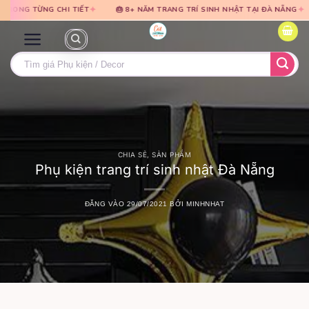
Bỏ
Bỏ
✦
✦
TIẾT
🎂 8+ NĂM TRANG TRÍ SINH NHẬT TẠI ĐÀ NẴNG
🎈 TƯ VẤN MIỄN
qua
qua
nội
nội
dung
dung
Tìm
kiếm:
CHIA SẺ
,
SẢN PHẨM
Phụ kiện trang trí sinh nhật Đà Nẵng
ĐĂNG VÀO
29/07/2021
BỞI
MINHNHAT