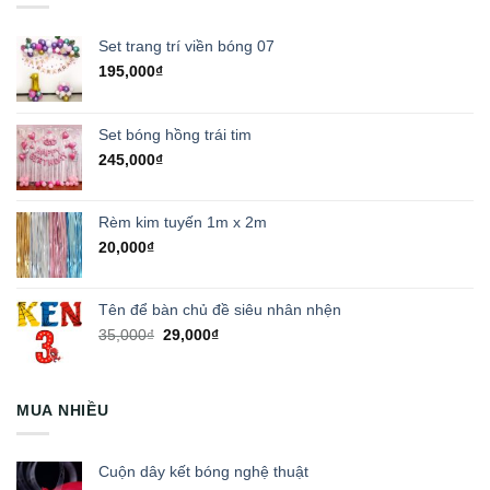
Set trang trí viền bóng 07
195,000
₫
Set bóng hồng trái tim
245,000
₫
Rèm kim tuyến 1m x 2m
20,000
₫
Tên để bàn chủ đề siêu nhân nhện
Giá
Giá
35,000
₫
29,000
₫
gốc
hiện
là:
tại
35,000₫.
là:
MUA NHIỀU
29,000₫.
Cuộn dây kết bóng nghệ thuật