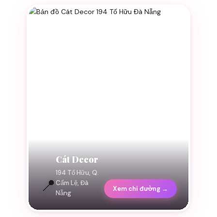
Cát Decor
194 Tố Hữu, Q.
📍
Cẩm Lệ, Đà
Xem chỉ đường →
Nẵng