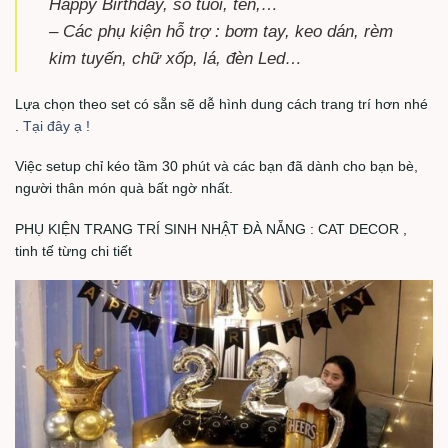
Happy Birthday, số tuổi, tên,…
– Các phụ kiện hỗ trợ : bơm tay, keo dán, rèm
kim tuyến, chữ xốp, lá, đèn Led…
Lựa chọn theo set có sẵn sẽ dễ hình dung cách trang trí hơn nhé
.
Tại đây ạ !
Việc setup chỉ kéo tầm 30 phút và các bạn đã dành cho bạn bè,
người thân món quà bất ngờ nhất.
PHỤ KIỆN TRANG TRÍ SINH NHẬT ĐÀ NẴNG : CAT DECOR ,
tinh tế từng chi tiết