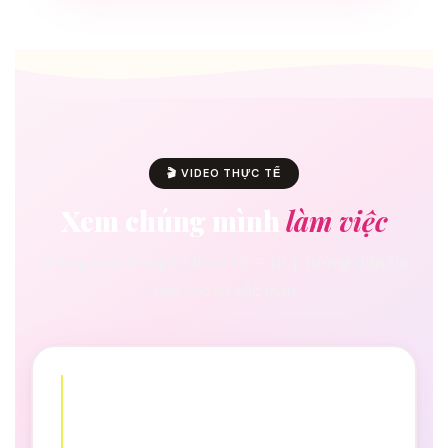
🎬 VIDEO THỰC TẾ
Xem chúng mình
làm việc
Những buổi trang trí thực tế — từ ý tưởng đến khi
tiệc rực rỡ sắc màu