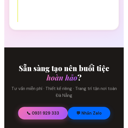
Sẵn sàng tạo nên buổi tiệc
hoàn hảo
?
Tư vấn miễn phí · Thiết kế riêng · Trang trí tận nơi toàn
Đà Nẵng
📞 0931 929 333
💬 Nhắn Zalo