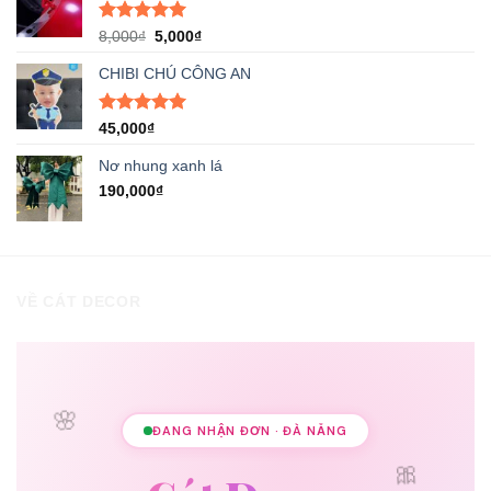
Được xếp
Giá
Giá
8,000
₫
5,000
₫
hạng
5.00
gốc
hiện
5 sao
CHIBI CHÚ CÔNG AN
là:
tại
8,000₫.
là:
5,000₫.
Được xếp
45,000
₫
hạng
5.00
5 sao
Nơ nhung xanh lá
190,000
₫
VỀ CÁT DECOR
🌸
ĐANG NHẬN ĐƠN · ĐÀ NẴNG
🎀