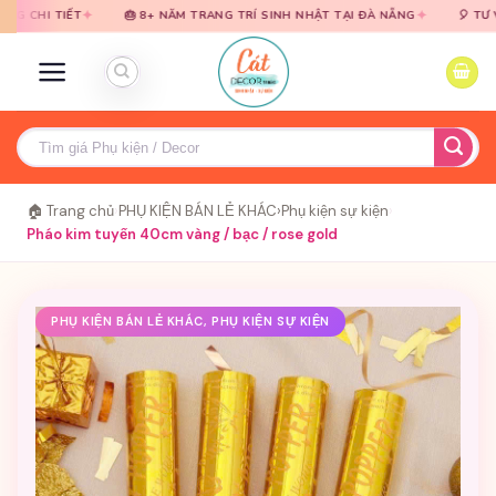
Bỏ
Bỏ
✦
✦
ẾT
🎂 8+ NĂM TRANG TRÍ SINH NHẬT TẠI ĐÀ NẴNG
🎈 TƯ VẤN MIỄN P
qua
qua
nội
nội
dung
dung
Tìm
kiếm:
🏠 Trang chủ
›
PHỤ KIỆN BÁN LẺ KHÁC
›
Phụ kiện sự kiện
›
Pháo kim tuyến 40cm vàng / bạc / rose gold
PHỤ KIỆN BÁN LẺ KHÁC, PHỤ KIỆN SỰ KIỆN