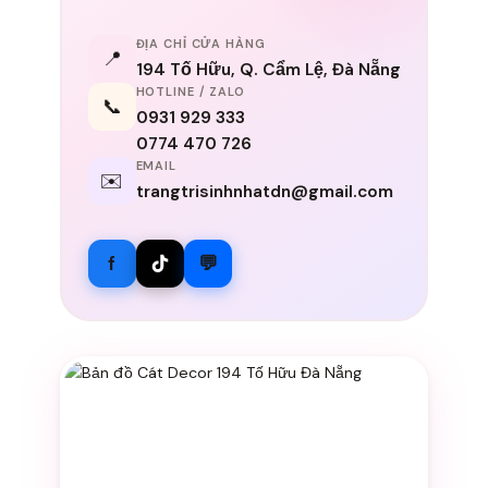
ĐỊA CHỈ CỬA HÀNG
📍
194 Tố Hữu, Q. Cẩm Lệ, Đà Nẵng
HOTLINE / ZALO
📞
0931 929 333
0774 470 726
EMAIL
✉️
trangtrisinhnhatdn@gmail.com
f
💬