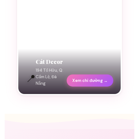
Cát Decor
194 Tố Hữu, Q.
📍
Cẩm Lệ, Đà
Xem chỉ đường →
Nẵng