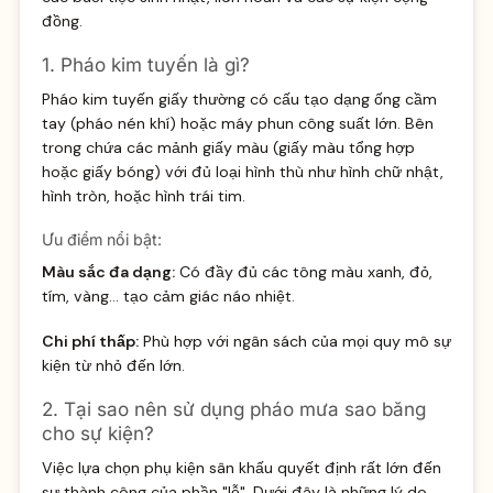
đồng.
1. Pháo kim tuyến là gì?
Pháo kim tuyến giấy thường có cấu tạo dạng ống cầm
tay (pháo nén khí) hoặc máy phun công suất lớn. Bên
trong chứa các mảnh giấy màu (giấy màu tổng hợp
hoặc giấy bóng) với đủ loại hình thù như hình chữ nhật,
hình tròn, hoặc hình trái tim.
Ưu điểm nổi bật:
Màu sắc đa dạng:
Có đầy đủ các tông màu xanh, đỏ,
tím, vàng... tạo cảm giác náo nhiệt.
Chi phí thấp:
Phù hợp với ngân sách của mọi quy mô sự
kiện từ nhỏ đến lớn.
2. Tại sao nên sử dụng pháo mưa sao băng
cho sự kiện?
Việc lựa chọn phụ kiện sân khấu quyết định rất lớn đến
sự thành công của phần "lễ". Dưới đây là những lý do