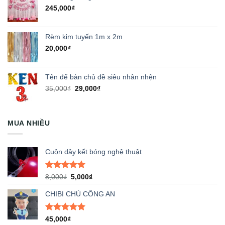
245,000
₫
Rèm kim tuyến 1m x 2m
20,000
₫
Tên để bàn chủ đề siêu nhân nhện
Giá
Giá
35,000
₫
29,000
₫
gốc
hiện
là:
tại
35,000₫.
là:
MUA NHIỀU
29,000₫.
Cuộn dây kết bóng nghệ thuật
Được xếp
Giá
Giá
8,000
₫
5,000
₫
hạng
5.00
gốc
hiện
5 sao
CHIBI CHÚ CÔNG AN
là:
tại
8,000₫.
là:
5,000₫.
Được xếp
45,000
₫