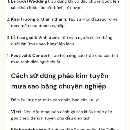
Lễ cưới (Wedding):
Sử dụng khi cô dâu chú rể bước lên
sân khấu hoặc lúc cắt bánh, rót rượu.
Khai trương & Khánh thành:
Tạo sự khởi đầu rực rỡ và
may mắn cho doanh nghiệp.
Lễ trao giải & Vinh danh:
Tôn vinh người chiến thắng
dưới làn "mưa sao băng" lấp lánh.
Festival & Concert:
Tạo hiệu ứng cao trào cho các tiết
mục trình diễn nghệ thuật.
Cách sử dụng pháo kim tuyến
mưa sao băng chuyên nghiệp
Để hiệu ứng đạt mức cao nhất, bạn cần lưu ý:
Vị trí :
Nên đặt ở hai bên cánh gà sân khấu hoặc các
góc chéo để kim tuyến phủ đều diện tích.
Kết hợp ánh sáng:
Sử dụng đèn Beam hoặc đèn Follow