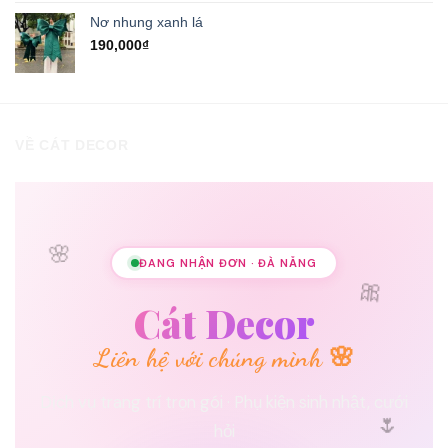
hạng
5.00
5 sao
Nơ nhung xanh lá
190,000
₫
VỀ CÁT DECOR
🌸
ĐANG NHẬN ĐƠN · ĐÀ NẴNG
🎀
Cát Decor
Liên hệ với chúng mình 🌸
Dịch vụ trang trí trọn gói · Phụ kiện sinh nhật, cưới
🌷
hỏi