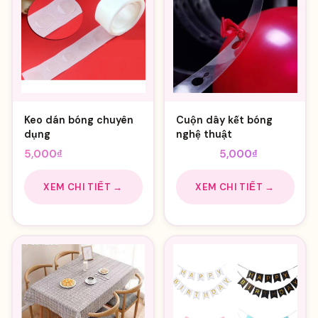
Keo dán bóng chuyên
Cuộn dây kết bóng
dụng
nghệ thuật
Giá
Giá
5,000
₫
8,000
₫
5,000
₫
gốc
hiện
là:
tại
XEM CHI TIẾT →
XEM CHI TIẾT →
8,000₫.
là:
5,000₫.