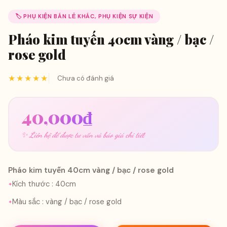
🏷️ PHỤ KIỆN BÁN LẺ KHÁC, PHỤ KIỆN SỰ KIỆN
Pháo kim tuyến 40cm vàng / bạc /
rose gold
★★★★★
Chưa có đánh giá
40,000
₫
✨ Liên hệ để được tư vấn và báo giá chi tiết
Pháo kim tuyến 40cm vàng / bạc / rose gold
Kích thước : 40cm
Màu sắc : vàng / bạc / rose gold