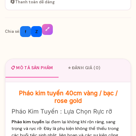
🔄
Thanh toán dễ dàng
🔗
f
Z
Chia sẻ:
📋 MÔ TẢ SẢN PHẨM
⭐ ĐÁNH GIÁ (0)
Pháo kim tuyến 40cm vàng / bạc /
rose gold
Pháo Kim Tuyến : Lựa Chọn Rực rỡ
P
háo kim tuyến
lại đem lại không khí rộn ràng, sang
trọng và rực rỡ. Đây là phụ kiện không thể thiếu trong
các buổi tiệc sinh nhật, liên hoan và các sự kiện cộng