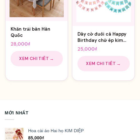
Khăn trải bàn Hàn
Dây cờ đuôi cá Happy
Quốc
Birthday chữ ép kim
28,000
₫
vàng
25,000
₫
XEM CHI TIẾT →
XEM CHI TIẾT →
MỚI NHẤT
Hoa cài áo Hai họ KIM DIỆP
85,000
₫