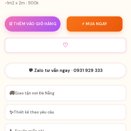
1m2 x 2m : 900k
🛒 THÊM VÀO GIỎ HÀNG
⚡ MUA NGAY
♡
💬 Zalo tư vấn ngay · 0931 929 333
🚚
Giao tận nơi Đà Nẵng
✨
Thiết kế theo yêu cầu