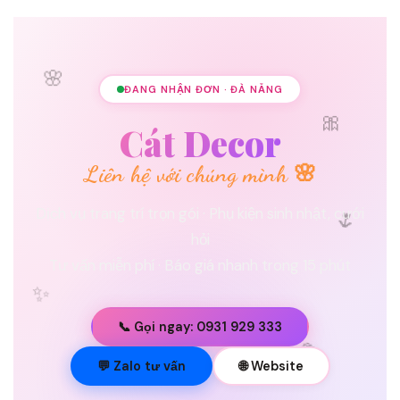
🌸
ĐANG NHẬN ĐƠN · ĐÀ NẴNG
🎀
Cát Decor
Liên hệ với chúng mình 🌸
🌷
Dịch vụ trang trí trọn gói · Phụ kiện sinh nhật, cưới
hỏi
Tư vấn miễn phí · Báo giá nhanh trong 15 phút
✨
📞 Gọi ngay: 0931 929 333
💐
💬 Zalo tư vấn
🌐 Website