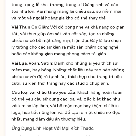
trang trọng, lễ khai trương, trang trí Giáng sinh và các
tòa nhà lớn. Vải nhung mang lại chiều sâu, sự mềm mại
và một vẻ ngoài hoàng gia khó có thể thay thế.
Vải Thun Co Giãn:
Với độ bóng nhẹ và khả năng co giãn
tốt, vải thun giúp ôm sát vào cốt xốp, tạo ra những
chiếc nơ có bề mặt căng mịn, hiện đại. Đây là lựa chọn
lý tưởng cho các sự kiện ra mắt sản phẩm công nghệ
hoặc các không gian mang phong cách tối giản.
Vải Lụa, Voan, Satin:
Dành cho những ai yêu thích sự
mềm mại, bay bổng. Những chất liệu này tạo nên những
chiếc nơ với độ rũ tự nhiên, thích hợp cho trang trí tiệc
cưới, sự kiện thời trang hay các studio chụp ảnh.
Các loại vải khác theo yêu cầu:
Khách hàng hoàn toàn
có thể yêu cầu sử dụng các loại vải đặc biệt khác như
vải kim sa lấp lánh, vải bố mộc mạc hay thậm chí là in
logo, họa tiết riêng lên vải để tạo ra một chiếc nơ độc
nhất, mang đậm dấu ấn thương hiệu.
Ứng Dụng Linh Hoạt Với Mọi Kích Thước