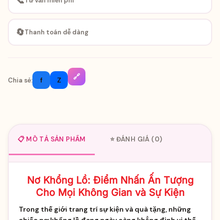
📞
Tư vấn miễn phí
🔄
Thanh toán dễ dàng
🔗
f
Z
Chia sẻ:
📋 MÔ TẢ SẢN PHẨM
⭐ ĐÁNH GIÁ (0)
Nơ Khổng Lồ: Điểm Nhấn Ấn Tượng
Cho Mọi Không Gian và Sự Kiện
Trong thế giới trang trí sự kiện và quà tặng, những
chiếc nơ khổng lồ đang ngày càng khẳng định vị thế