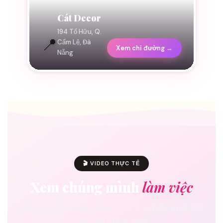
Cát Decor
194 Tố Hữu, Q.
📍
Cẩm Lệ, Đà
Xem chỉ đường →
Nẵng
🎬 VIDEO THỰC TẾ
Xem chúng mình
làm việc
Những buổi trang trí thực tế — từ ý tưởng đến khi
tiệc rực rỡ sắc màu