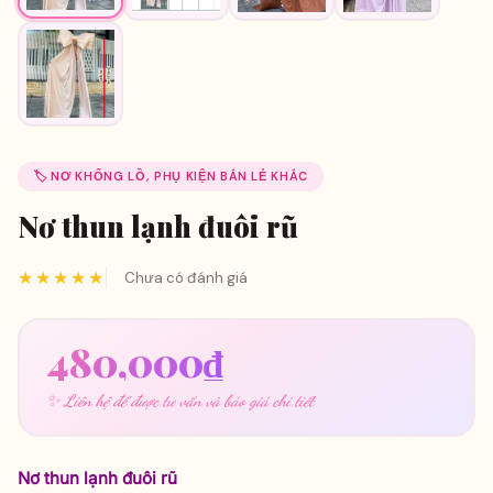
🏷️ NƠ KHỔNG LỒ, PHỤ KIỆN BÁN LẺ KHÁC
Nơ thun lạnh đuôi rũ
★★★★★
Chưa có đánh giá
480,000
₫
✨ Liên hệ để được tư vấn và báo giá chi tiết
Nơ thun lạnh đuôi rũ