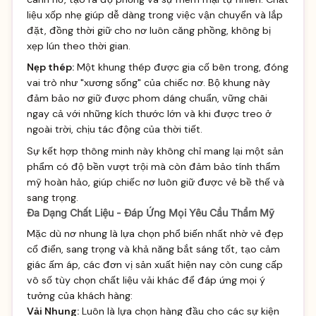
liệu xốp nhẹ giúp dễ dàng trong việc vận chuyển và lắp
đặt, đồng thời giữ cho nơ luôn căng phồng, không bị
xẹp lún theo thời gian.
Nẹp thép:
Một khung thép được gia cố bên trong, đóng
vai trò như "xương sống" của chiếc nơ. Bộ khung này
đảm bảo nơ giữ được phom dáng chuẩn, vững chãi
ngay cả với những kích thước lớn và khi được treo ở
ngoài trời, chịu tác động của thời tiết.
Sự kết hợp thông minh này không chỉ mang lại một sản
phẩm có độ bền vượt trội mà còn đảm bảo tính thẩm
mỹ hoàn hảo, giúp chiếc nơ luôn giữ được vẻ bề thế và
sang trọng.
Đa Dạng Chất Liệu - Đáp Ứng Mọi Yêu Cầu Thẩm Mỹ
Mặc dù nơ nhung là lựa chọn phổ biến nhất nhờ vẻ đẹp
cổ điển, sang trọng và khả năng bắt sáng tốt, tạo cảm
giác ấm áp, các đơn vị sản xuất hiện nay còn cung cấp
vô số tùy chọn chất liệu vải khác để đáp ứng mọi ý
tưởng của khách hàng:
Vải Nhung:
Luôn là lựa chọn hàng đầu cho các sự kiện