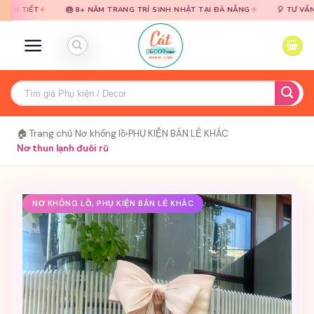
Bỏ
Bỏ
✦
🎂 8+ NĂM TRANG TRÍ SINH NHẬT TẠI ĐÀ NẴNG
🎈 TƯ VẤN MIỄN PHÍ ·
qua
qua
nội
nội
dung
dung
Tìm
kiếm:
🏠 Trang chủ
›
Nơ khổng lồ
›
PHỤ KIỆN BÁN LẺ KHÁC
›
Nơ thun lạnh đuôi rũ
NƠ KHỔNG LỒ, PHỤ KIỆN BÁN LẺ KHÁC