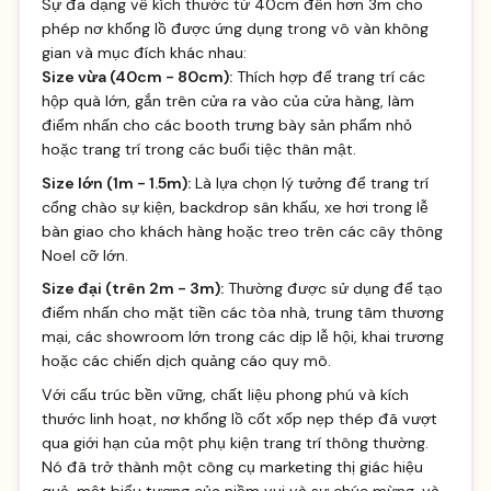
Sự đa dạng về kích thước từ 40cm đến hơn 3m cho
phép nơ khổng lồ được ứng dụng trong vô vàn không
gian và mục đích khác nhau:
Size vừa (40cm - 80cm):
Thích hợp để trang trí các
hộp quà lớn, gắn trên cửa ra vào của cửa hàng, làm
điểm nhấn cho các booth trưng bày sản phẩm nhỏ
hoặc trang trí trong các buổi tiệc thân mật.
Size lớn (1m - 1.5m):
Là lựa chọn lý tưởng để trang trí
cổng chào sự kiện, backdrop sân khấu, xe hơi trong lễ
bàn giao cho khách hàng hoặc treo trên các cây thông
Noel cỡ lớn.
Size đại (trên 2m - 3m):
Thường được sử dụng để tạo
điểm nhấn cho mặt tiền các tòa nhà, trung tâm thương
mại, các showroom lớn trong các dịp lễ hội, khai trương
hoặc các chiến dịch quảng cáo quy mô.
Với cấu trúc bền vững, chất liệu phong phú và kích
thước linh hoạt, nơ khổng lồ cốt xốp nẹp thép đã vượt
qua giới hạn của một phụ kiện trang trí thông thường.
Nó đã trở thành một công cụ marketing thị giác hiệu
quả, một biểu tượng của niềm vui và sự chúc mừng, và