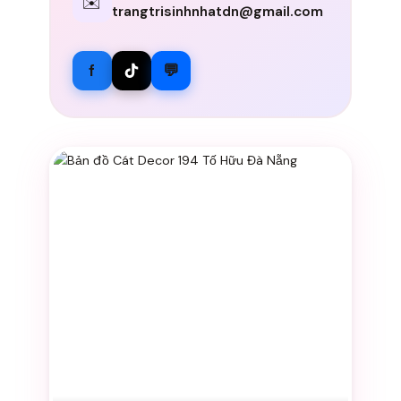
✉️
trangtrisinhnhatdn@gmail.com
f
💬