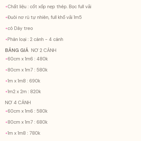
Chất liệu : cốt xốp nẹp thép. Bọc full vải
Đuôi nơ rũ tự nhiên, full khổ vải 1m5
có Dây treo
Phân loại : 2 cánh - 4 cánh
BẢNG GIÁ
NƠ 2 CÁNH
60cm x 1m6 : 480k
80cm x 1m7 : 580k
1m x 1m8 : 690k
1m2 x 2m : 820k
NƠ 4 CÁNH
60cm x 1m6 : 580k
80cm x 1m7 : 680k
1m x 1m8 : 780k