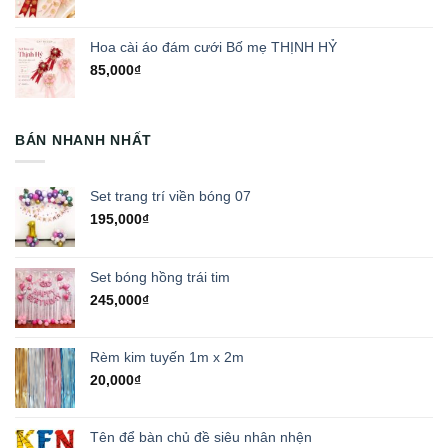
Hoa cài áo đám cưới Bố mẹ THỊNH HỶ
85,000
₫
BÁN NHANH NHẤT
Set trang trí viền bóng 07
195,000
₫
Set bóng hồng trái tim
245,000
₫
Rèm kim tuyến 1m x 2m
20,000
₫
Tên để bàn chủ đề siêu nhân nhện