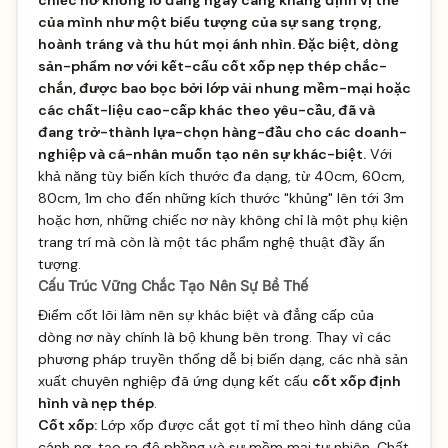
của mình như một biểu tượng của sự sang trọng,
hoành tráng và thu hút mọi ánh nhìn. Đặc biệt, dòng
sản-phẩm nơ với kết-cấu cốt xốp nẹp thép chắc-
chắn, được bao bọc bởi lớp vải nhung mềm-mại hoặc
các chất-liệu cao-cấp khác theo yêu-cầu, đã và
đang trở-thành lựa-chọn hàng-đầu cho các doanh-
nghiệp và cá-nhân muốn tạo nên sự khác-biệt.
Với
khả năng tùy biến kích thước đa dạng, từ 40cm, 60cm,
80cm, 1m cho đến những kích thước "khủng" lên tới 3m
hoặc hơn, những chiếc nơ này không chỉ là một phụ kiện
trang trí mà còn là một tác phẩm nghệ thuật đầy ấn
tượng.
Cấu Trúc Vững Chắc Tạo Nên Sự Bề Thế
Điểm cốt lõi làm nên sự khác biệt và đẳng cấp của
dòng nơ này chính là bộ khung bên trong. Thay vì các
phương pháp truyền thống dễ bị biến dạng, các nhà sản
xuất chuyên nghiệp đã ứng dụng kết cấu
cốt xốp định
hình và nẹp thép
.
Cốt xốp:
Lớp xốp được cắt gọt tỉ mỉ theo hình dáng của
cánh nơ, tạo ra độ phồng và sự mềm mại tự nhiên. Chất