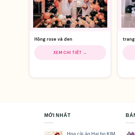
Hồng rose và đen
trang
XEM CHI TIẾT →
MỚI NHẤT
BÁ
Hoa cài áo Hai họ KIM