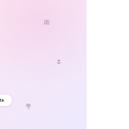
🎀
🌷
te
💐