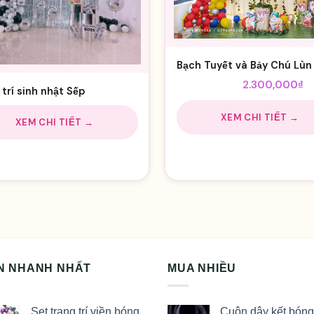
Bạch Tuyết và Bảy Chú Lùn
Giá
G
2.500,000
₫
2.300,000
₫
 trí sinh nhật Sếp
gốc
hi
là:
tạ
XEM CHI TIẾT →
XEM CHI TIẾT →
2.500,000₫.
là
2
N NHANH NHẤT
MUA NHIỀU
Set trang trí viền bóng
Cuộn dây kết bóng