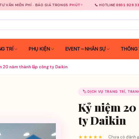
✦
0931 929 333
✦
Í · BÁO GIÁ TRONG
5 PHÚT
📞 HOTLINE
🚀 GI
G TRÍ
PHỤ KIỆN
EVENT – NHÂN SỰ
THÔNG 
m 20 năm thành lập công ty Daikin
🏷️ DỊCH VỤ TRANG TRÍ, TRAN
Kỷ niệm 20
ty Daikin
★★★★★
Chưa có đánh g