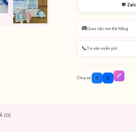
💬 Zal
🚚
Giao tận nơi Đà Nẵng
📞
Tư vấn miễn phí
🔗
f
Z
Chia sẻ:
Á (0)