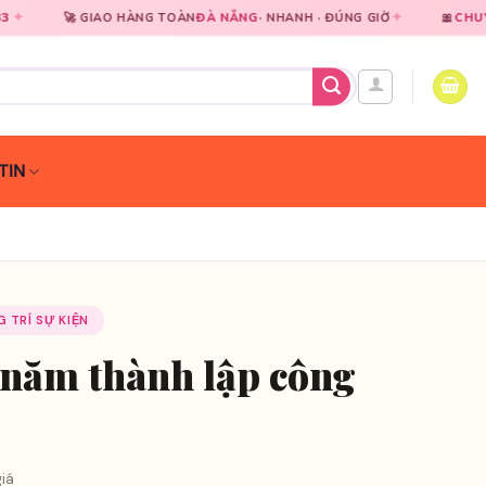
✦
AO HÀNG TOÀN
ĐÀ NẴNG
· NHANH · ĐÚNG GIỜ
🎀
CHUYÊN NGHIỆP
TRO
TIN
G TRÍ SỰ KIỆN
 năm thành lập công
iá