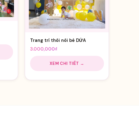
iá
Trang trí thôi nôi bé DỨA
ện
3.000,000
₫
i
:
XEM CHI TIẾT →
.300,000₫.