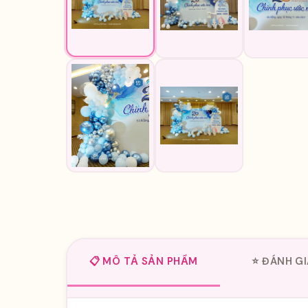
📋 MÔ TẢ SẢN PHẨM
⭐ ĐÁNH GI