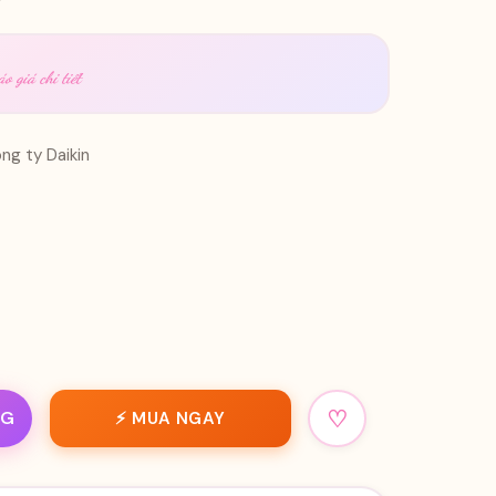
o giá chi tiết
ng ty Daikin
♡
NG
⚡ MUA NGAY