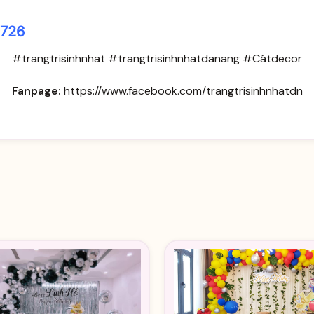
0726
#trangtrisinhnhat #trangtrisinhnhatdanang #Cátdecor
Fanpage:
https://www.facebook.com/trangtrisinhnhatdn