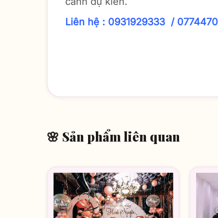
cảnh dự kiến.
Liên hệ : 0931929333 / 077447
🌸 Sản phẩm liên quan