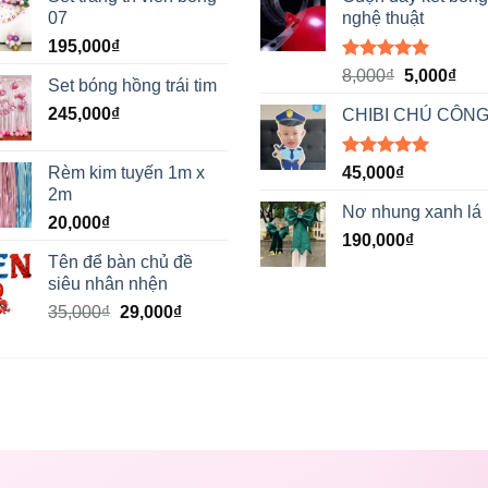
07
nghệ thuật
195,000
₫
Được xếp
Giá
Giá
8,000
₫
5,000
₫
Set bóng hồng trái tim
hạng
5.00
gốc
hiệ
5 sao
245,000
₫
CHIBI CHÚ CÔNG
là:
tại
8,000₫.
là:
5,00
Được xếp
Rèm kim tuyến 1m x
45,000
₫
hạng
5.00
2m
5 sao
Nơ nhung xanh lá
20,000
₫
190,000
₫
Tên để bàn chủ đề
siêu nhân nhện
Giá
Giá
35,000
₫
29,000
₫
gốc
hiện
là:
tại
35,000₫.
là:
29,000₫.