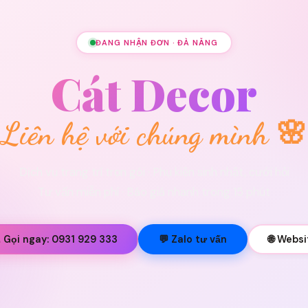
ĐANG NHẬN ĐƠN · ĐÀ NẴNG
Cát Decor
Liên hệ với chúng mình 🌸
Dịch vụ trang trí trọn gói · Phụ kiện sinh nhật, cưới hỏi
Tư vấn miễn phí · Báo giá nhanh trong 15 phút
 Gọi ngay: 0931 929 333
💬 Zalo tư vấn
🌐 Websi