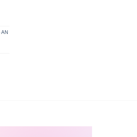
n
 AN
0₫.