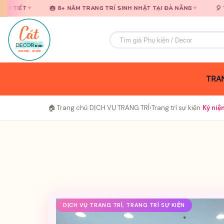
Bỏ
Bỏ
✦
🎂 8+ NĂM TRANG TRÍ SINH NHẬT TẠI ĐÀ NẴNG
🎈 TƯ VẤN MIỄN PH
qua
qua
nội
nội
Tìm
dung
dung
kiếm:
TRAN
🏠 Trang chủ
›
DỊCH VỤ TRANG TRÍ
›
Trang trí sự kiện
›
Kỷ niệ
DỊCH VỤ TRANG TRÍ, TRANG TRÍ SỰ KIỆN