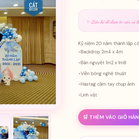
✨ Liên hệ để được tư vấn và bá
Kỷ niệm 20 năm thành lập cô
Backdrop 2m4 x 4m
Bán nguyệt 1m2 x 1m8
Viền bóng nghệ thuật
Hastag cầm tay chụp ảnh
Linh vật
🛒 THÊM VÀO GIỎ HÀ