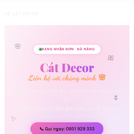
VỀ CÁT DECOR
🌸
ĐANG NHẬN ĐƠN · ĐÀ NẴNG
🎀
Cát Decor
Liên hệ với chúng mình 🌸
Dịch vụ trang trí trọn gói · Phụ kiện sinh nhật, cưới
🌷
hỏi
Tư vấn miễn phí · Báo giá nhanh trong 15 phút
✨
📞 Gọi ngay: 0931 929 333