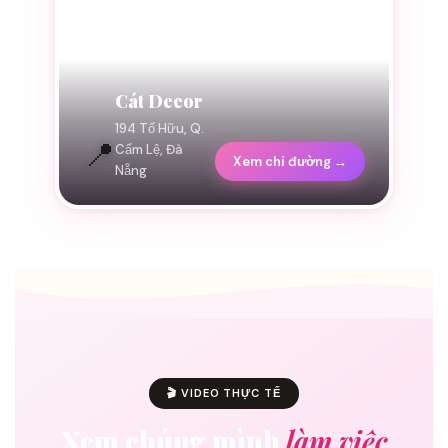
Cát Decor
194 Tố Hữu, Q.
📍
Cẩm Lệ, Đà
Xem chỉ đường →
Nẵng
🎬 VIDEO THỰC TẾ
Xem chúng mình
làm việc