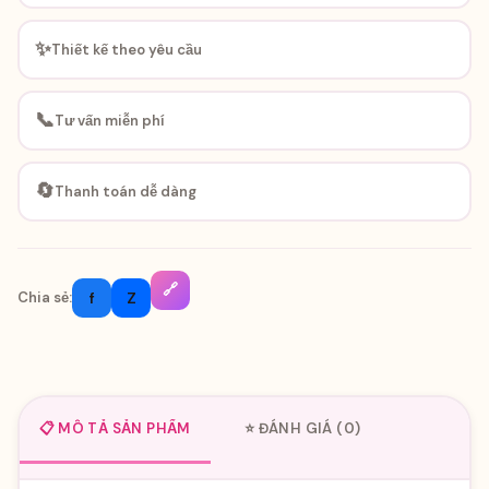
✨
Thiết kế theo yêu cầu
📞
Tư vấn miễn phí
🔄
Thanh toán dễ dàng
🔗
f
Z
Chia sẻ:
📋 MÔ TẢ SẢN PHẨM
⭐ ĐÁNH GIÁ (0)