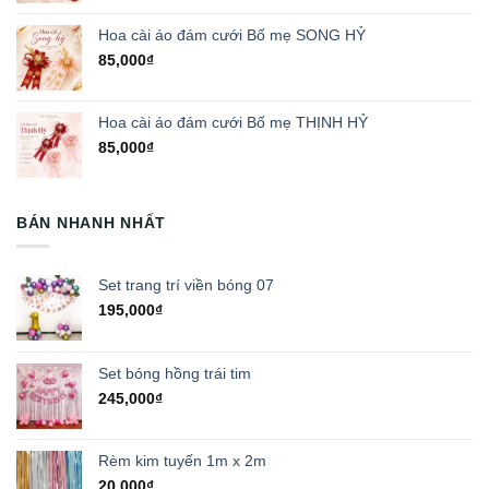
Hoa cài áo đám cưới Bố mẹ SONG HỶ
85,000
₫
Hoa cài áo đám cưới Bố mẹ THỊNH HỶ
85,000
₫
BÁN NHANH NHẤT
Set trang trí viền bóng 07
195,000
₫
Set bóng hồng trái tim
245,000
₫
Rèm kim tuyến 1m x 2m
20,000
₫