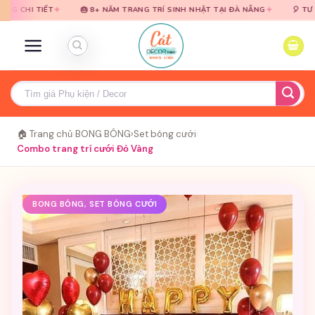
Bỏ
Bỏ
✦
✦
IẾT
🎂 8+ NĂM TRANG TRÍ SINH NHẬT TẠI ĐÀ NẴNG
🎈 TƯ VẤN MIỄN
qua
qua
nội
nội
dung
dung
Tìm
kiếm:
🏠 Trang chủ
›
BONG BÓNG
›
Set bóng cưới
›
Combo trang trí cưới Đỏ Vàng
BONG BÓNG, SET BÓNG CƯỚI