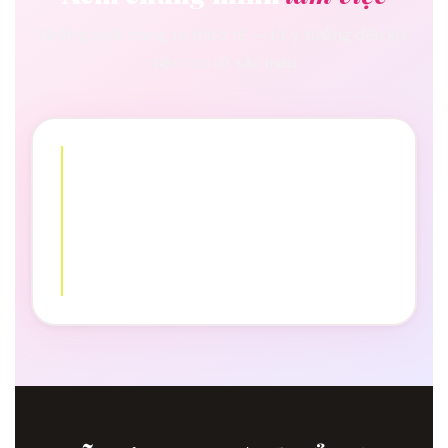
Những buổi trang trí thực tế — từ ý tưởng đến khi
tiệc rực rỡ sắc màu