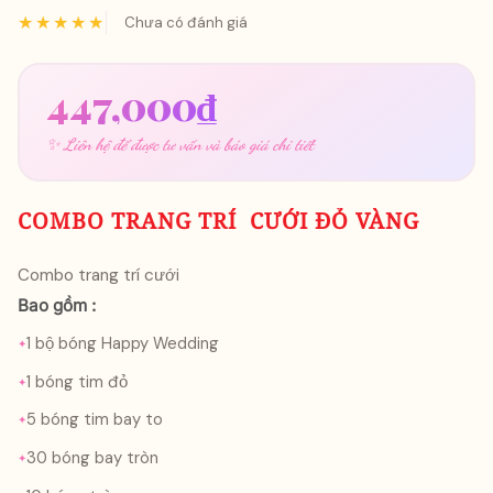
★★★★★
Chưa có đánh giá
447,000
₫
✨ Liên hệ để được tư vấn và báo giá chi tiết
COMBO TRANG TRÍ CƯỚI ĐỎ VÀNG
Combo trang trí cưới
Bao gồm :
1 bộ bóng Happy Wedding
1 bóng tim đỏ
5 bóng tim bay to
30 bóng bay tròn