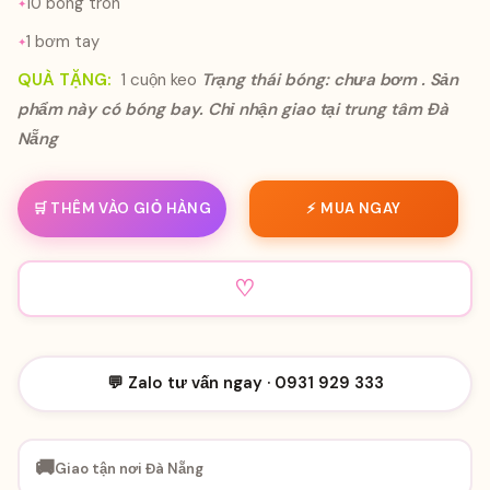
10 bóng tròn
1 bơm tay
QUÀ TẶNG:
1 cuộn keo
Trạng thái bóng: chưa bơm .
Sản
phẩm này có bóng bay. Chỉ nhận giao tại trung tâm Đà
Nẵng
🛒 THÊM VÀO GIỎ HÀNG
⚡ MUA NGAY
♡
💬 Zalo tư vấn ngay · 0931 929 333
🚚
Giao tận nơi Đà Nẵng