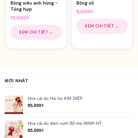
Bóng siêu anh hùng -
Bóng số
Tổng hợp
8,000
₫
15,000
₫
XEM CHI TIẾT →
XEM CHI TIẾT →
MỚI NHẤT
Hoa cài áo Hai họ KIM DIỆP
85,000
₫
Hoa cài áo đám cưới Bố mẹ MINH HỶ
85,000
₫