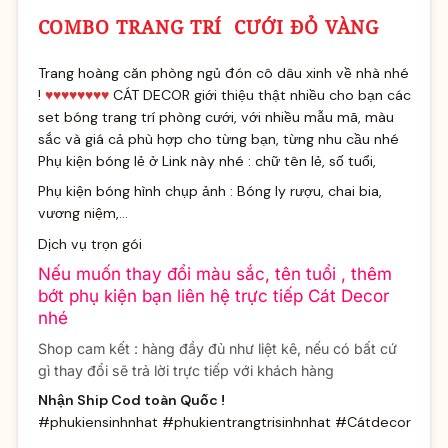
COMBO TRANG TRÍ CƯỚI ĐỎ VÀNG
Trang hoàng căn phòng ngủ đón cô dâu xinh về nhà nhé
!
♥♥♥♥♥♥♥♥
CÁT DECOR giới thiệu thật nhiều cho bạn các
set bóng trang trí phòng cưới, với nhiều mẫu mã, màu
sắc và giá cả phù hợp cho từng bạn, từng nhu cầu nhé
Phụ kiện bóng lẻ ở Link này nhé
: chữ tên lẻ, số tuổi,
Phụ kiện bóng hình chụp ảnh
: Bóng ly rượu, chai bia,
vương niệm,...
Dịch vụ trọn gói
Nếu muốn thay đổi màu sắc, tên tuổi , thêm
bớt phụ kiện bạn liên hệ trực tiếp Cát Decor
nhé
Shop cam kết : hàng đầy đủ như liệt kê, nếu có bất cứ
gì thay đổi sẽ trả lời trực tiếp với khách hàng
Nhận Ship Cod toàn Quốc !
#phukiensinhnhat #phukientrangtrisinhnhat #Cátdecor