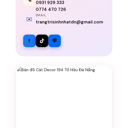
0931 929 333
0774 470 726
EMAIL
✉️
trangtrisinhnhatdn@gmail.com
f
💬