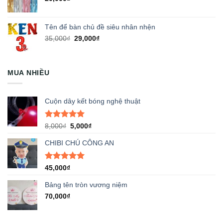
Tên để bàn chủ đề siêu nhân nhện
Giá
Giá
35,000
₫
29,000
₫
gốc
hiện
là:
tại
35,000₫.
là:
MUA NHIỀU
29,000₫.
Cuộn dây kết bóng nghệ thuật
Được xếp
Giá
Giá
8,000
₫
5,000
₫
hạng
5.00
gốc
hiện
5 sao
CHIBI CHÚ CÔNG AN
là:
tại
8,000₫.
là:
5,000₫.
Được xếp
45,000
₫
hạng
5.00
5 sao
Bảng tên tròn vương niệm
70,000
₫