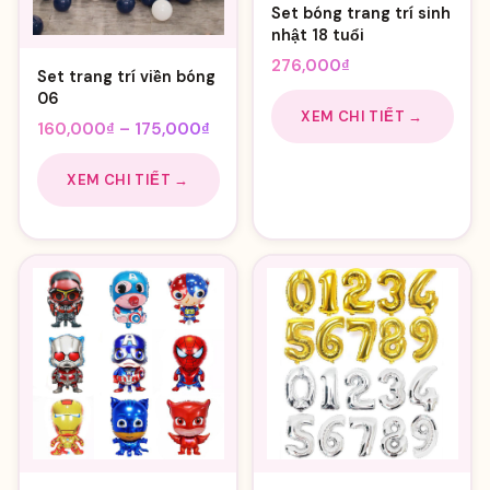
Set bóng trang trí sinh
nhật 18 tuổi
276,000
₫
Set trang trí viền bóng
06
XEM CHI TIẾT →
Khoảng
160,000
₫
–
175,000
₫
giá:
từ
XEM CHI TIẾT →
160,000₫
đến
175,000₫