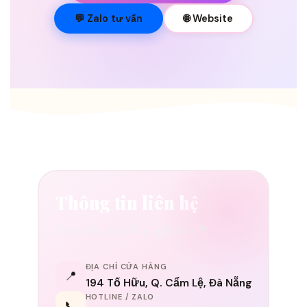
💐
💬 Zalo tư vấn
🌐 Website
Thông tin liên hệ
Luôn sẵn sàng lắng nghe bạn ✨
ĐỊA CHỈ CỬA HÀNG
📍
194 Tố Hữu, Q. Cẩm Lệ, Đà Nẵng
HOTLINE / ZALO
📞