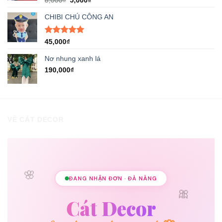
8,000
₫
5,000
₫
hạng
5.00
gốc
hiện
5 sao
CHIBI CHÚ CÔNG AN
là:
tại
8,000₫.
là:
5,000₫.
Được xếp
45,000
₫
hạng
5.00
5 sao
Nơ nhung xanh lá
190,000
₫
VỀ CÁT DECOR
🌸
ĐANG NHẬN ĐƠN · ĐÀ NẴNG
🎀
Cát Decor