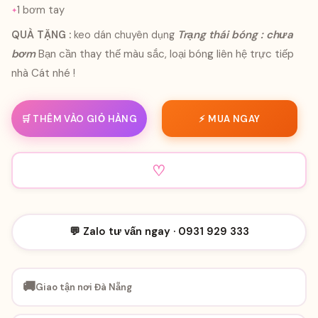
1 bơm tay
Trạng thái bóng : chưa
QUÀ TẶNG :
keo dán chuyên dụng
bơm
Bạn cần thay thế màu sắc, loại bóng liên hệ trực tiếp
nhà Cát nhé !
🛒 THÊM VÀO GIỎ HÀNG
⚡ MUA NGAY
♡
💬 Zalo tư vấn ngay · 0931 929 333
🚚
Giao tận nơi Đà Nẵng