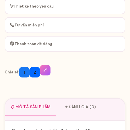
✨
Thiết kế theo yêu cầu
📞
Tư vấn miễn phí
🔄
Thanh toán dễ dàng
🔗
f
Z
Chia sẻ:
📋 MÔ TẢ SẢN PHẨM
⭐ ĐÁNH GIÁ (0)