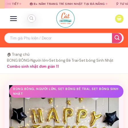
Bỏ
Bỏ
✦
✦
T
🎂 8+ NĂM TRANG TRÍ SINH NHẬT TẠI ĐÀ NẴNG
🎈 TƯ VẤN MIỄN PH
qua
qua
nội
nội
dung
dung
Tìm
kiếm:
🏠 Trang chủ
›
BONG BÓNG
›
Người lớn
›
Set bóng Bé Trai
›
Set bóng Sinh Nhật
›
Combo sinh nhật đơn giản 11
BONG BÓNG, NGƯỜI LỚN, SET BÓNG BÉ TRAI, SET BÓNG SINH
NHẬT