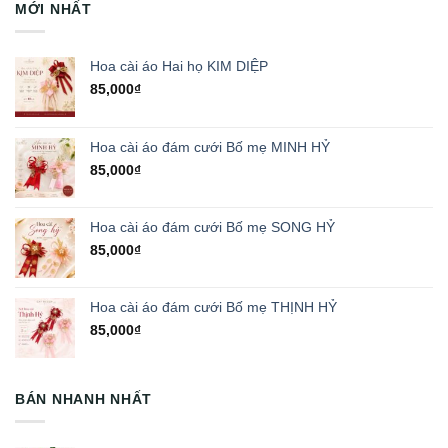
MỚI NHẤT
Hoa cài áo Hai họ KIM DIỆP
85,000
₫
Hoa cài áo đám cưới Bố mẹ MINH HỶ
85,000
₫
Hoa cài áo đám cưới Bố mẹ SONG HỶ
85,000
₫
Hoa cài áo đám cưới Bố mẹ THỊNH HỶ
85,000
₫
BÁN NHANH NHẤT