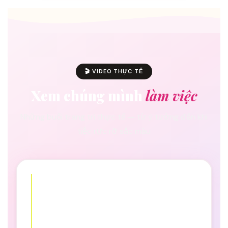
🎬 VIDEO THỰC TẾ
Xem chúng mình
làm việc
Những buổi trang trí thực tế — từ ý tưởng đến khi
tiệc rực rỡ sắc màu