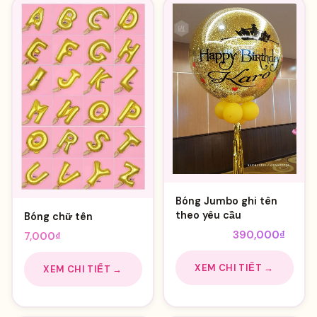
Bóng Jumbo ghi tên
theo yêu cầu
Bóng chữ tên
Giá
Giá
420,000
₫
390,000
₫
7,000
₫
gốc
hiện
là:
tại
XEM CHI TIẾT →
XEM CHI TIẾT →
420,000₫.
là:
390,0