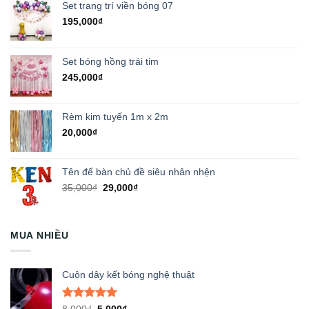
Set trang trí viền bóng 07
195,000
₫
Set bóng hồng trái tim
245,000
₫
Rèm kim tuyến 1m x 2m
20,000
₫
Tên để bàn chủ đề siêu nhân nhện
Giá
Giá
35,000
₫
29,000
₫
gốc
hiện
là:
tại
35,000₫.
là:
MUA NHIỀU
29,000₫.
Cuộn dây kết bóng nghệ thuật
Được xếp
Giá
Giá