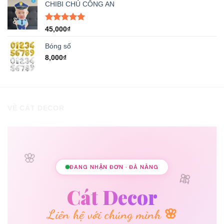
5 sao
CHIBI CHÚ CÔNG AN
là:
tại
8,000₫.
là:
5,000₫.
Được xếp
45,000
₫
hạng
5.00
5 sao
Bóng số
8,000
₫
VỀ CÁT DECOR
🌸
ĐANG NHẬN ĐƠN · ĐÀ NẴNG
🎀
Cát Decor
Liên hệ với chúng mình 🌸