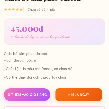
★★★★★
Chưa có đánh giá
45,000
₫
✨ Liên hệ để được tư vấn và báo giá chi tiết
Chibi bé tắm phao Unicon
Kích thước : 35cm
Chất liệu : in màu cán fomet, có chân đế
Có thể thay đổi kích thước tùy chọn
🛒 THÊM VÀO GIỎ HÀNG
⚡ MUA NGAY