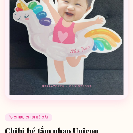
🏷️ CHIBI, CHIBI BÉ GÁI
Chibi bé tắm phao Unicon