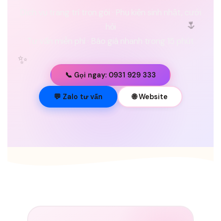
Dịch vụ trang trí trọn gói · Phụ kiện sinh nhật, cưới
🌷
hỏi
Tư vấn miễn phí · Báo giá nhanh trong 15 phút
✨
📞 Gọi ngay: 0931 929 333
💐
💬 Zalo tư vấn
🌐 Website