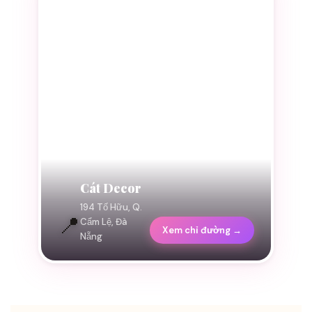
Cát Decor
194 Tố Hữu, Q.
📍
Cẩm Lệ, Đà
Xem chỉ đường →
Nẵng