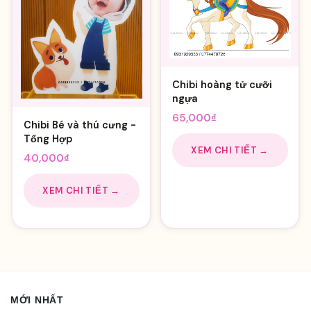
Chibi hoàng tử cưỡi
ngựa
65,000
₫
Chibi Bé và thú cưng -
Tổng Hợp
XEM CHI TIẾT →
40,000
₫
XEM CHI TIẾT →
MỚI NHẤT