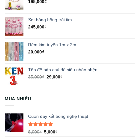
195,000
₫
Set bóng hồng trái tim
245,000
₫
Rèm kim tuyến 1m x 2m
20,000
₫
Tên để bàn chủ đề siêu nhân nhện
Giá
Giá
35,000
₫
29,000
₫
gốc
hiện
là:
tại
35,000₫.
là:
MUA NHIỀU
29,000₫.
Cuộn dây kết bóng nghệ thuật
Được xếp
Giá
Giá
8,000
₫
5,000
₫
hạng
5.00
gốc
hiện