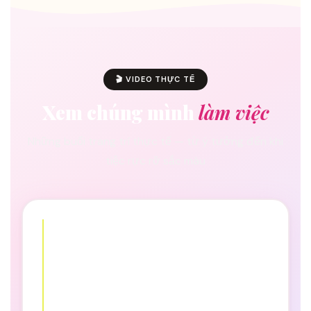
🎬 VIDEO THỰC TẾ
Xem chúng mình
làm việc
Những buổi trang trí thực tế — từ ý tưởng đến khi
tiệc rực rỡ sắc màu