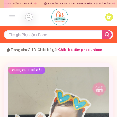
Bỏ
Bỏ
✦
✦
NG CHI TIẾT
🎂 8+ NĂM TRANG TRÍ SINH NHẬT TẠI ĐÀ NẴNG
🎈 TƯ 
qua
qua
nội
nội
dung
dung
Tìm
kiếm:
🏠 Trang chủ
›
CHIBI
›
Chibi bé gái
›
Chibi bé tắm phao Unicon
CHIBI, CHIBI BÉ GÁI