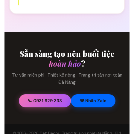
Sẵn sàng tạo nên buổi tiệc
hoàn hảo
?
Tư vấn miễn phí · Thiết kế riêng · Trang trí tận nơi toàn
Đà Nẵng
📞 0931 929 333
💬 Nhắn Zalo
© 2016–2026
Cát Decor
· Trang trí sinh nhật Đà Nẵng · 194