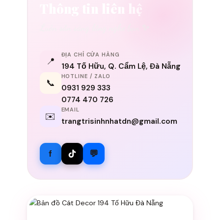
Thông tin liên hệ
Luôn sẵn sàng lắng nghe bạn ✨
ĐỊA CHỈ CỬA HÀNG
📍
194 Tố Hữu, Q. Cẩm Lệ, Đà Nẵng
HOTLINE / ZALO
📞
0931 929 333
0774 470 726
EMAIL
✉️
trangtrisinhnhatdn@gmail.com
f
💬