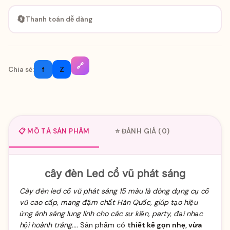
🔄
Thanh toán dễ dàng
🔗
f
Z
Chia sẻ:
📋 MÔ TẢ SẢN PHẨM
⭐ ĐÁNH GIÁ (0)
cây đèn Led cổ vũ phát sáng
Cây đèn led cổ vũ phát sáng 15 màu là dòng dụng cụ cổ
vũ cao cấp, mang đậm chất Hàn Quốc, giúp tạo hiệu
ứng ánh sáng lung linh cho các sự kiện, party, đại nhạc
hội hoành tráng....
Sản phẩm có
thiết kế gọn nhẹ, vừa