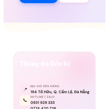
Thông tin liên hệ
Luôn sẵn sàng lắng nghe bạn ✨
ĐỊA CHỈ CỬA HÀNG
📍
194 Tố Hữu, Q. Cẩm Lệ, Đà Nẵng
HOTLINE / ZALO
📞
0931 929 333
0774 470 726