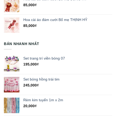
85,000
₫
Hoa cài áo đám cưới Bố mẹ THỊNH HỶ
85,000
₫
BÁN NHANH NHẤT
Set trang trí viền bóng 07
195,000
₫
Set bóng hồng trái tim
245,000
₫
Rèm kim tuyến 1m x 2m
20,000
₫