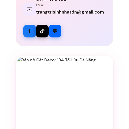
EMAIL
✉️
trangtrisinhnhatdn@gmail.com
f
💬