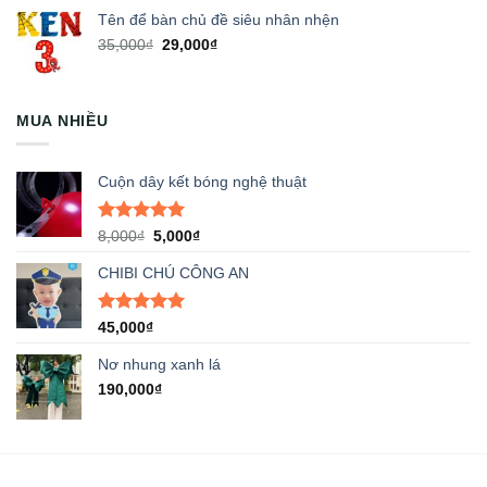
Tên để bàn chủ đề siêu nhân nhện
Giá
Giá
35,000
₫
29,000
₫
gốc
hiện
là:
tại
35,000₫.
là:
MUA NHIỀU
29,000₫.
Cuộn dây kết bóng nghệ thuật
Được xếp
Giá
Giá
8,000
₫
5,000
₫
hạng
5.00
gốc
hiện
5 sao
CHIBI CHÚ CÔNG AN
là:
tại
8,000₫.
là:
5,000₫.
Được xếp
45,000
₫
hạng
5.00
5 sao
Nơ nhung xanh lá
190,000
₫