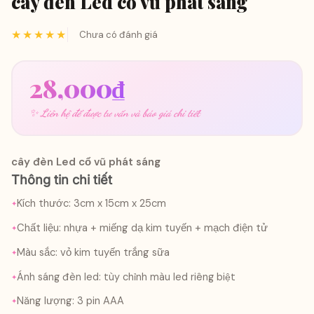
cây đèn Led cổ vũ phát sáng
★★★★★
Chưa có đánh giá
28,000
₫
✨ Liên hệ để được tư vấn và báo giá chi tiết
cây đèn Led cổ vũ phát sáng
Thông tin chi tiết
Kích thước: 3cm x 15cm x 25cm
Chất liệu: nhựa + miếng dạ kim tuyến + mạch điện tử
Màu sắc: vỏ kim tuyến trắng sữa
Ánh sáng đèn led: tùy chỉnh màu led riêng biệt
Năng lượng: 3 pin AAA