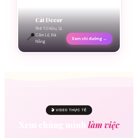
Cát Decor
194 Tố Hữu, Q.
📍
Cẩm Lệ, Đà
Xem chỉ đường →
Nẵng
🎬 VIDEO THỰC TẾ
Xem chúng mình
làm việc
Những buổi trang trí thực tế — từ ý tưởng đến khi