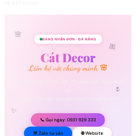
VỀ CÁT DECOR
🌸
ĐANG NHẬN ĐƠN · ĐÀ NẴNG
🎀
Cát Decor
Liên hệ với chúng mình 🌸
Dịch vụ trang trí trọn gói · Phụ kiện sinh nhật, cưới
🌷
hỏi
Tư vấn miễn phí · Báo giá nhanh trong 15 phút
✨
📞 Gọi ngay: 0931 929 333
💐
💬 Zalo tư vấn
🌐 Website