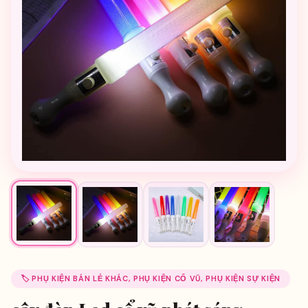
🏷️ PHỤ KIỆN BÁN LẺ KHÁC, PHỤ KIỆN CỔ VŨ, PHỤ KIỆN SỰ KIỆN