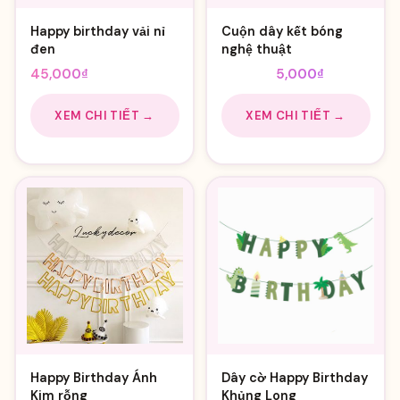
Happy birthday vải nỉ
Cuộn dây kết bóng
đen
nghệ thuật
Giá
Giá
45,000
₫
8,000
₫
5,000
₫
gốc
hiện
là:
tại
XEM CHI TIẾT →
XEM CHI TIẾT →
8,000₫.
là:
5,000₫.
Happy Birthday Ánh
Dây cờ Happy Birthday
Kim rỗng
Khủng Long