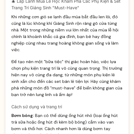
🎄 Lấp Lánh Mùa Lễ Hội: Khám Phá Các Phụ Kiện & Set
Trang Trí Giáng Sinh "Must-Have"
Khi những cơn gió se lạnh đầu mùa bắt đầu len lỏi, đó
cũng là lúc không khí Giáng Sinh rộn ràng gõ cửa từng
nhà. Một trong những niềm vui lớn nhất của mùa lễ hội
chính là khoảnh khắc cả gia đình, bạn bè hay đồng
nghiệp cùng nhau trang hoàng không gian sống và làm
việc.
Để tạo nên một "bữa tiệc" thị giác hoàn hảo, việc lựa
chọn phụ kiện trang trí là vô cùng quan trọng. Thị trường
hiện nay vô cùng đa dạng, từ những món phụ kiện lẻ
xinh xắn cho đến các set bán lẻ tiện lợi. Hãy cùng khám
phá những món đồ "must-have" để biến không gian của
bạn trở nên lung linh và ấm áp!
Cách sử dụng và trang trí
Bơm bóng:
Bạn có thể dùng ống hút nhỏ (loại ống hút
trà sữa hoặc ống hút đi kèm bộ bóng) cắm vào van
bơm và thổi hơi. Cách nhanh hơn là dùng bơm tay