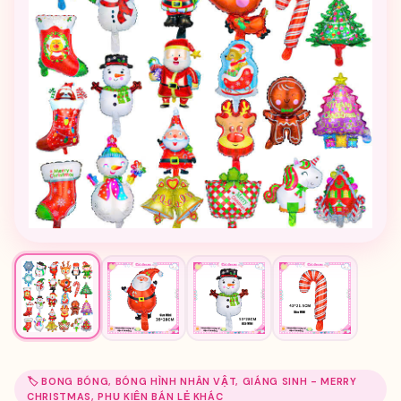
🏷️ BONG BÓNG, BÓNG HÌNH NHÂN VẬT, GIÁNG SINH - MERRY
CHRISTMAS, PHỤ KIỆN BÁN LẺ KHÁC