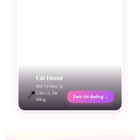
Cát Decor
194 Tố Hữu, Q.
📍
Cẩm Lệ, Đà
Xem chỉ đường →
Nẵng