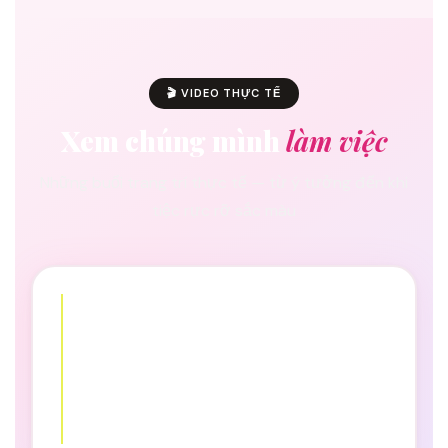
🎬 VIDEO THỰC TẾ
Xem chúng mình
làm việc
Những buổi trang trí thực tế — từ ý tưởng đến khi
tiệc rực rỡ sắc màu