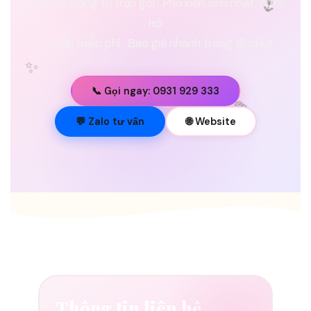
Dịch vụ trang trí trọn gói · Phụ kiện sinh nhật, cưới
🌷
hỏi
Tư vấn miễn phí · Báo giá nhanh trong 15 phút
✨
📞 Gọi ngay: 0931 929 333
💐
💬 Zalo tư vấn
🌐 Website
Thông tin liên hệ