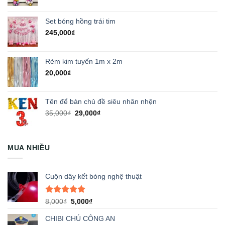
Set bóng hồng trái tim
245,000
₫
Rèm kim tuyến 1m x 2m
20,000
₫
Tên để bàn chủ đề siêu nhân nhện
Giá
Giá
35,000
₫
29,000
₫
gốc
hiện
là:
tại
35,000₫.
là:
MUA NHIỀU
29,000₫.
Cuộn dây kết bóng nghệ thuật
Được xếp
Giá
Giá
8,000
₫
5,000
₫
hạng
5.00
gốc
hiện
5 sao
CHIBI CHÚ CÔNG AN
là:
tại