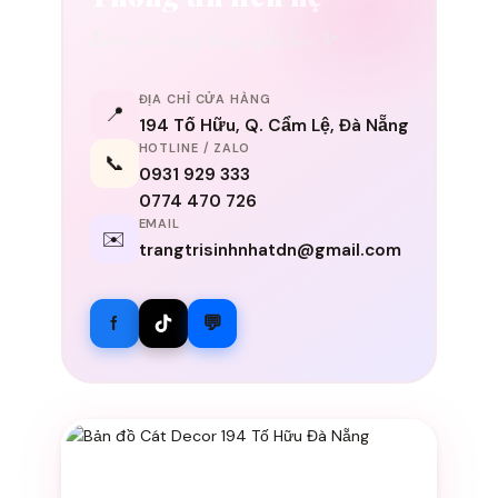
Luôn sẵn sàng lắng nghe bạn ✨
ĐỊA CHỈ CỬA HÀNG
📍
194 Tố Hữu, Q. Cẩm Lệ, Đà Nẵng
HOTLINE / ZALO
📞
0931 929 333
0774 470 726
EMAIL
✉️
trangtrisinhnhatdn@gmail.com
f
💬