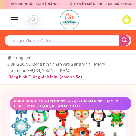
Bỏ
Bỏ
✦
✦
 SINH NHẬT TẠI ĐÀ NẴNG
🎈 TƯ VẤN MIỄN PHÍ · BÁO GIÁ TRONG
5 PHÚT
qua
qua
nội
nội
dung
dung
Tìm
kiếm:
🏠 Trang chủ
›
BONG BÓNG
›
Bóng hình nhân vật
›
Giáng Sinh - Merry
christmas
›
PHỤ KIỆN BÁN LẺ KHÁC
›
Bóng hình Giáng sinh Mini (combo 5c)
BONG BÓNG, BÓNG HÌNH NHÂN VẬT, GIÁNG SINH - MERRY
CHRISTMAS, PHỤ KIỆN BÁN LẺ KHÁC