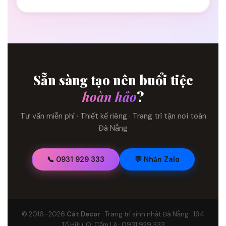
Sẵn sàng tạo nên buổi tiệc
hoàn hảo
?
Tư vấn miễn phí · Thiết kế riêng · Trang trí tận nơi toàn
Đà Nẵng
📞 0931 929 333
💬 Nhắn Zalo
© 2016–2026
Cát Decor
· Trang trí sinh nhật Đà Nẵng · 194
Tố Hữu, Q. Cẩm Lệ · 0931 929 333