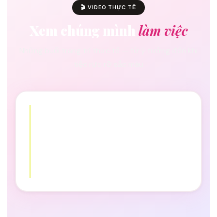
🎬 VIDEO THỰC TẾ
Xem chúng mình
làm việc
Những buổi trang trí thực tế — từ ý tưởng đến khi
tiệc rực rỡ sắc màu