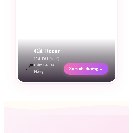
Cát Decor
194 Tố Hữu, Q.
📍
Cẩm Lệ, Đà
Xem chỉ đường →
Nẵng