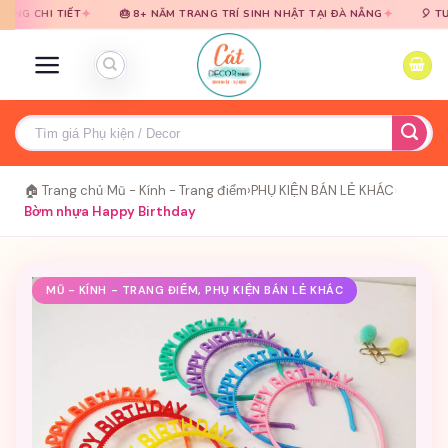
Bỏ
Bỏ
✦
✦
 TIẾT
🎂 8+ NĂM TRANG TRÍ SINH NHẬT TẠI ĐÀ NẴNG
🎈 TƯ VẤN MI
qua
qua
nội
nội
dung
dung
Tìm
kiếm:
🏠 Trang chủ
›
Mũ - Kính - Trang điểm
›
PHỤ KIỆN BÁN LẺ KHÁC
›
Bờm nhựa Happy Birthday
MŨ - KÍNH - TRANG ĐIỂM, PHỤ KIỆN BÁN LẺ KHÁC