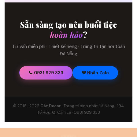
Sẵn sàng tạo nên buổi tiệc
hoàn hảo
?
Tư vấn miễn phí · Thiết kế riêng · Trang trí tận nơi toàn
Đà Nẵng
📞 0931 929 333
💬 Nhắn Zalo
© 2016–2026
Cát Decor
· Trang trí sinh nhật Đà Nẵng · 194
Tố Hữu, Q. Cẩm Lệ · 0931 929 333