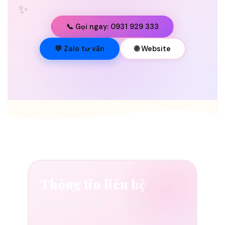
✨
📞 Gọi ngay: 0931 929 333
💐
💬 Zalo tư vấn
🌐 Website
Thông tin liên hệ
Luôn sẵn sàng lắng nghe bạn ✨