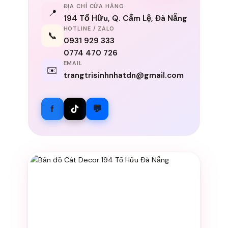
ĐỊA CHỈ CỬA HÀNG
📍
194 Tố Hữu, Q. Cẩm Lệ, Đà Nẵng
HOTLINE / ZALO
📞
0931 929 333
0774 470 726
EMAIL
✉️
trangtrisinhnhatdn@gmail.com
f
💬