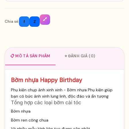
🔗
f
Z
Chia sẻ:
📋 MÔ TẢ SẢN PHẨM
⭐ ĐÁNH GIÁ (0)
Bờm nhựa Happy Birthday
Phụ kiện chụp ảnh xinh xinh - Bờm nhựa Phụ kiện giúp
bạn có bức ảnh xinh lung linh, độc đáo và ấn tượng
Tổng hợp các loại bờm cài tóc
Bờm nhựa
Bờm ren công chua
Và nhiều mẫu kính liên tục được cập nhật