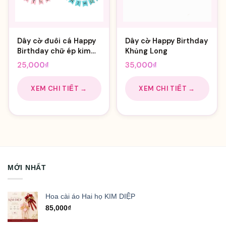
Dây cờ đuôi cá Happy
Dây cờ Happy Birthday
Birthday chữ ép kim
Khủng Long
vàng
25,000
₫
35,000
₫
XEM CHI TIẾT →
XEM CHI TIẾT →
MỚI NHẤT
Hoa cài áo Hai họ KIM DIỆP
85,000
₫