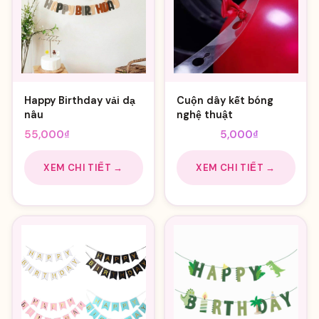
Happy Birthday vải dạ
Cuộn dây kết bóng
nâu
nghệ thuật
Giá
Giá
55,000
₫
8,000
₫
5,000
₫
gốc
hiện
là:
tại
XEM CHI TIẾT →
XEM CHI TIẾT →
8,000₫.
là:
5,000₫.