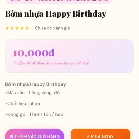
Bờm nhựa Happy Birthday
★★★★★
Chưa có đánh giá
10,000
₫
✨ Liên hệ để được tư vấn và báo giá chi tiết
Bờm nhựa Happy Birthday
Màu sắc : hồng, vàng, đỏ,...
Chất liệu : nhựa
Đóng gói : 1 bờm tóc / bao
🛒 THÊM VÀO GIỎ HÀNG
⚡ MUA NGAY