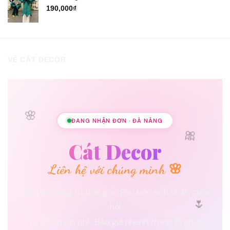
190,000
₫
VỀ CÁT DECOR
🌸
ĐANG NHẬN ĐƠN · ĐÀ NẴNG
🎀
Cát Decor
Liên hệ với chúng mình 🌸
Dịch vụ trang trí trọn gói · Phụ kiện sinh nhật, cưới
🌷
hỏi
Tư vấn miễn phí · Báo giá nhanh trong 15 phút