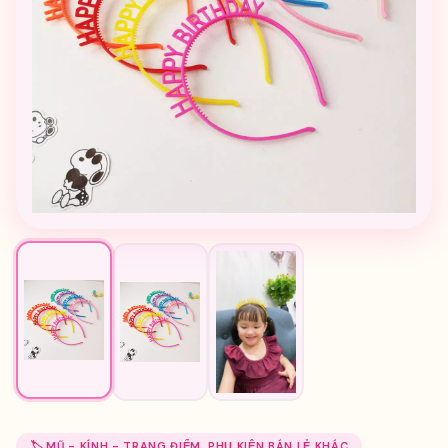
🏷️ MŨ - KÍNH - TRANG ĐIỂM, PHỤ KIỆN BÁN LẺ KHÁC