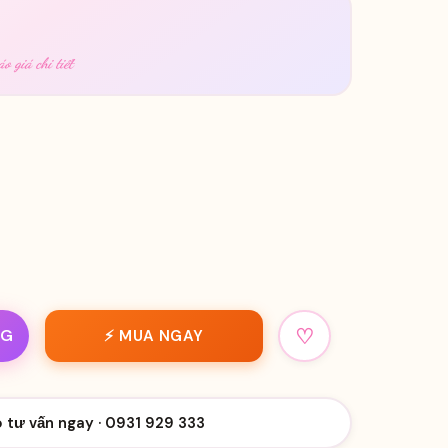
o giá chi tiết
♡
NG
⚡ MUA NGAY
o tư vấn ngay · 0931 929 333