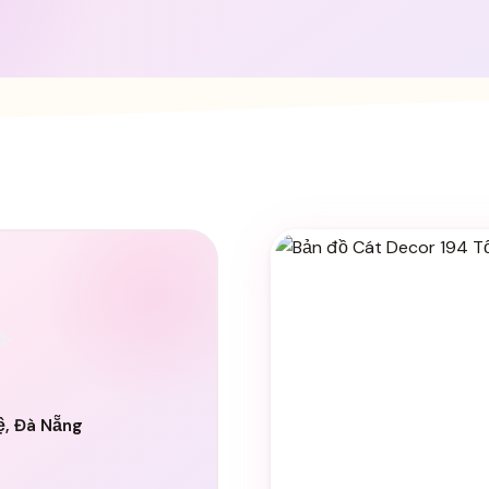
 ✨
ệ, Đà Nẵng