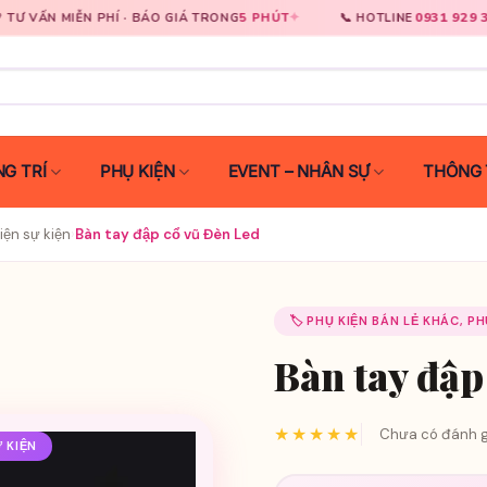
✦
0931 929 333
✦
PHÍ · BÁO GIÁ TRONG
5 PHÚT
📞 HOTLINE
🚀 G
G TRÍ
PHỤ KIỆN
EVENT – NHÂN SỰ
THÔNG 
iện sự kiện
›
Bàn tay đập cổ vũ Đèn Led
🏷️ PHỤ KIỆN BÁN LẺ KHÁC, P
Bàn tay đập
★★★★★
Chưa có đánh g
Ự KIỆN