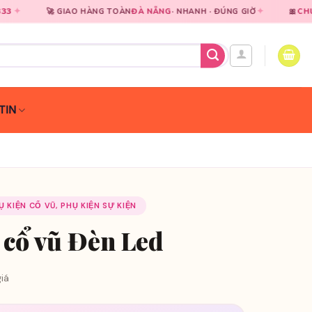
✦
IAO HÀNG TOÀN
ĐÀ NẴNG
· NHANH · ĐÚNG GIỜ
🎀
CHUYÊN NGHIỆP
TR
TIN
HỤ KIỆN CỔ VŨ, PHỤ KIỆN SỰ KIỆN
 cổ vũ Đèn Led
iá