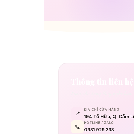
Thông tin liên hệ
Luôn sẵn sàng lắng nghe bạn
ĐỊA CHỈ CỬA HÀNG
📍
194 Tố Hữu, Q. Cẩm L
HOTLINE / ZALO
📞
0931 929 333