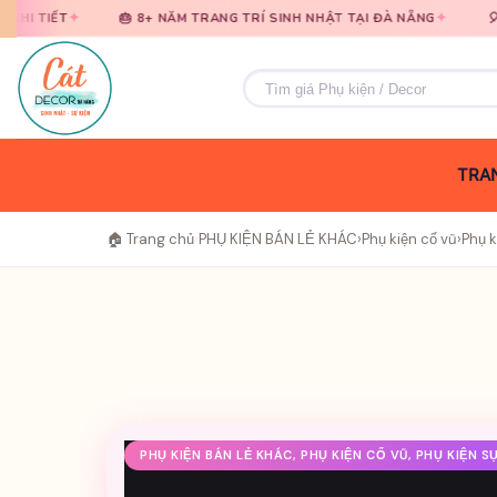
Bỏ
Bỏ
✦
🎂 8+ NĂM TRANG TRÍ SINH NHẬT TẠI ĐÀ NẴNG
🎈 TƯ VẤN MIỄN 
qua
qua
nội
nội
Tìm
dung
dung
kiếm:
TRAN
🏠 Trang chủ
›
PHỤ KIỆN BÁN LẺ KHÁC
›
Phụ kiện cổ vũ
›
Phụ k
PHỤ KIỆN BÁN LẺ KHÁC, PHỤ KIỆN CỔ VŨ, PHỤ KIỆN S