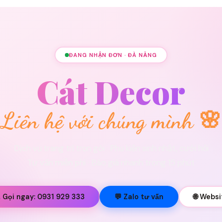
ĐANG NHẬN ĐƠN · ĐÀ NẴNG
Cát Decor
Liên hệ với chúng mình 🌸
Dịch vụ trang trí trọn gói · Phụ kiện sinh nhật, cưới hỏi
Tư vấn miễn phí · Báo giá nhanh trong 15 phút
 Gọi ngay: 0931 929 333
💬 Zalo tư vấn
🌐 Websi