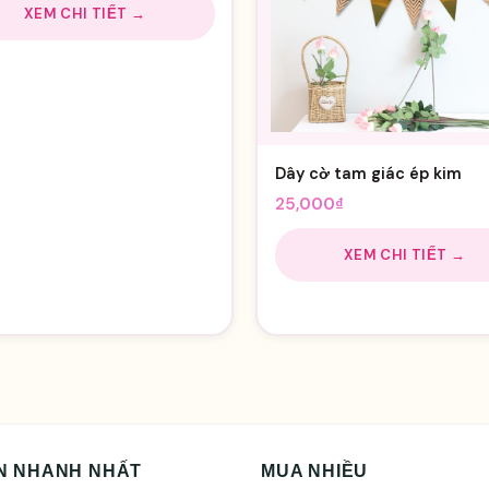
XEM CHI TIẾT →
Dây cờ tam giác ép kim
25,000
₫
XEM CHI TIẾT →
N NHANH NHẤT
MUA NHIỀU