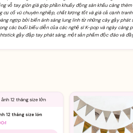
iếng vỗ tay giòn giã góp phần khuấy động sân khấu càng thêm
cụ cổ vũ chuyên nghiệp, chất lượng tốt và giá cả cạnh tranh
ng ngợp bởi biển ánh sáng lung linh từ những cây gậy phát s
trong các buổi biểu diễn của các nghệ sĩ K-pop và ngày càng 
ghtstick gậy đập tay phát sáng, một sản phẩm độc đáo và đầ
nh 12 tháng size lớn
00
₫