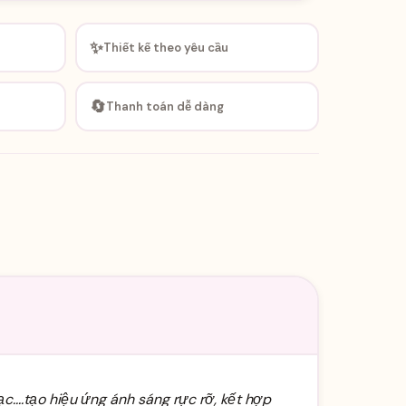
✨
Thiết kế theo yêu cầu
🔄
Thanh toán dễ dàng
....tạo hiệu ứng ánh sáng rực rỡ, kết hợp