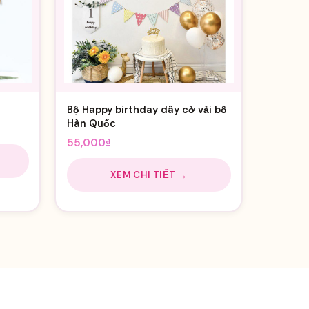
Bộ Happy birthday dây cờ vải bố
Hàn Quốc
55,000
₫
XEM CHI TIẾT →