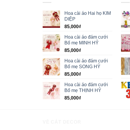
Hoa cài áo Hai họ KIM
DIỆP
85,000
₫
Hoa cài áo đám cưới
Bố mẹ MINH HỶ
85,000
₫
Hoa cài áo đám cưới
Bố mẹ SONG HỶ
85,000
₫
Hoa cài áo đám cưới
Bố mẹ THỊNH HỶ
85,000
₫
VỀ CÁT DECOR