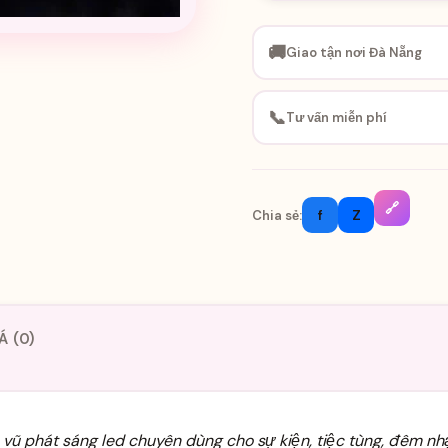
🚚
Giao tận nơi Đà Nẵng
📞
Tư vấn miễn phí
🔗
f
Z
Chia sẻ:
Á (0)
vũ phát sáng led chuyên dùng cho sự kiện, tiệc tùng, đêm nhạc