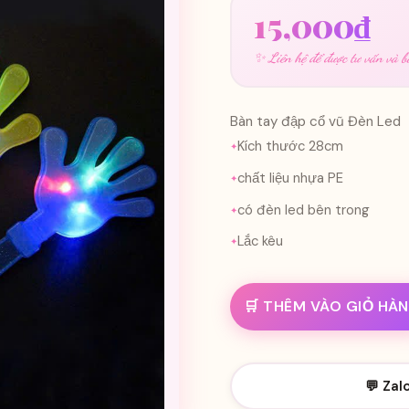
15,000
₫
✨ Liên hệ để được tư vấn và bá
Bàn tay đập cổ vũ Đèn Led
Kích thước 28cm
chất liệu nhựa PE
có đèn led bên trong
Lắc kêu
🛒 THÊM VÀO GIỎ HÀ
💬 Zal