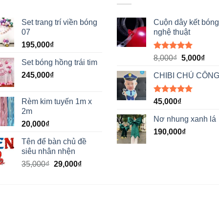
Set trang trí viền bóng
Cuộn dây kết bóng
07
nghệ thuật
195,000
₫
Được xếp
Giá
Giá
8,000
₫
5,000
₫
Set bóng hồng trái tim
hạng
5.00
gốc
hiệ
5 sao
245,000
₫
CHIBI CHÚ CÔNG
là:
tại
8,000₫.
là:
5,00
Được xếp
Rèm kim tuyến 1m x
45,000
₫
hạng
5.00
2m
5 sao
Nơ nhung xanh lá
20,000
₫
190,000
₫
Tên để bàn chủ đề
siêu nhân nhện
Giá
Giá
35,000
₫
29,000
₫
gốc
hiện
là:
tại
35,000₫.
là:
29,000₫.