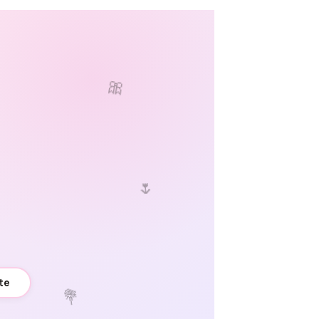
🎀
🌷
te
💐