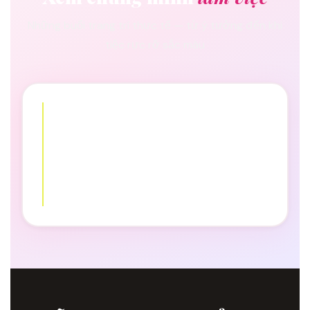
Những buổi trang trí thực tế — từ ý tưởng đến khi
tiệc rực rỡ sắc màu