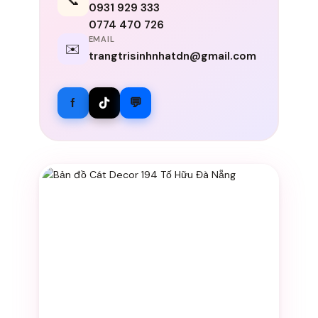
📞
0931 929 333
0774 470 726
EMAIL
✉️
trangtrisinhnhatdn@gmail.com
f
💬