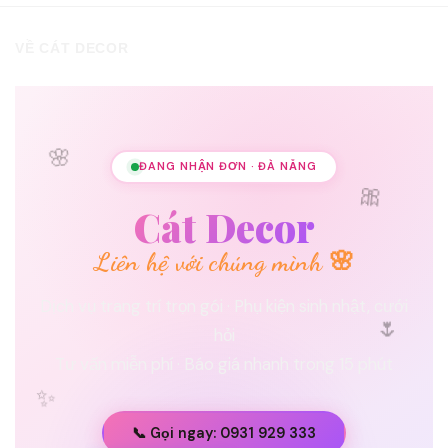
VỀ CÁT DECOR
🌸
ĐANG NHẬN ĐƠN · ĐÀ NẴNG
🎀
Cát Decor
Liên hệ với chúng mình 🌸
Dịch vụ trang trí trọn gói · Phụ kiện sinh nhật, cưới
🌷
hỏi
Tư vấn miễn phí · Báo giá nhanh trong 15 phút
✨
📞 Gọi ngay: 0931 929 333