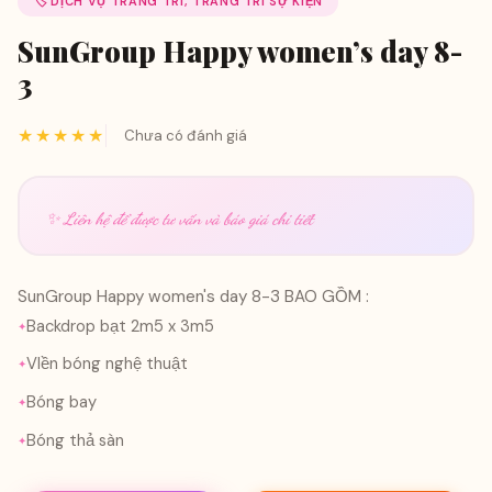
🏷️ DỊCH VỤ TRANG TRÍ, TRANG TRÍ SỰ KIỆN
SunGroup Happy women’s day 8-
3
★★★★★
Chưa có đánh giá
✨ Liên hệ để được tư vấn và báo giá chi tiết
SunGroup Happy women's day 8-3 BAO GỒM :
Backdrop bạt 2m5 x 3m5
VIền bóng nghệ thuật
Bóng bay
Bóng thả sàn