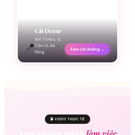
Cát Decor
194 Tố Hữu, Q.
📍
Cẩm Lệ, Đà
Xem chỉ đường →
Nẵng
🎬 VIDEO THỰC TẾ
Xem chúng mình
làm việc