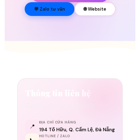
💐
💬 Zalo tư vấn
🌐 Website
Thông tin liên hệ
Luôn sẵn sàng lắng nghe bạn ✨
ĐỊA CHỈ CỬA HÀNG
📍
194 Tố Hữu, Q. Cẩm Lệ, Đà Nẵng
HOTLINE / ZALO