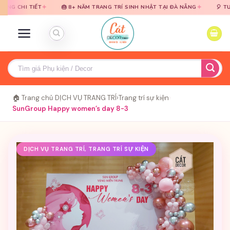
Bỏ
Bỏ
✦
✦
TIẾT
🎂 8+ NĂM TRANG TRÍ SINH NHẬT TẠI ĐÀ NẴNG
🎈 TƯ VẤN MIỄ
qua
qua
nội
nội
dung
dung
Tìm
kiếm:
🏠 Trang chủ
›
DỊCH VỤ TRANG TRÍ
›
Trang trí sự kiện
›
SunGroup Happy women’s day 8-3
DỊCH VỤ TRANG TRÍ, TRANG TRÍ SỰ KIỆN