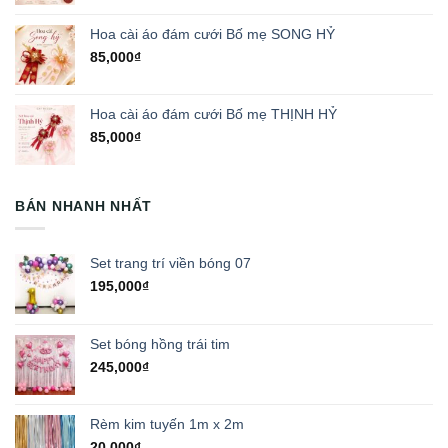
Hoa cài áo đám cưới Bố mẹ SONG HỶ
85,000
₫
Hoa cài áo đám cưới Bố mẹ THỊNH HỶ
85,000
₫
BÁN NHANH NHẤT
Set trang trí viền bóng 07
195,000
₫
Set bóng hồng trái tim
245,000
₫
Rèm kim tuyến 1m x 2m
20,000
₫