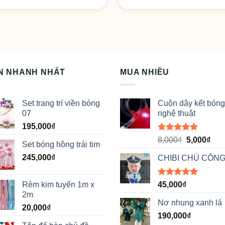
N NHANH NHẤT
MUA NHIỀU
Set trang trí viền bóng
Cuộn dây kết bóng
07
nghệ thuật
195,000
₫
Được xếp
Giá
Giá
8,000
₫
5,000
₫
Set bóng hồng trái tim
hạng
5.00
gốc
hiệ
5 sao
245,000
₫
CHIBI CHÚ CÔNG
là:
tại
8,000₫.
là:
5,00
Được xếp
Rèm kim tuyến 1m x
45,000
₫
hạng
5.00
2m
5 sao
Nơ nhung xanh lá
20,000
₫
190,000
₫