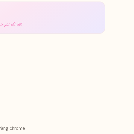
o giá chi tiết
 vàng chrome