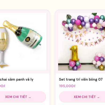
chai sâm panh và ly
Set trang trí viền bóng 07
00
₫
195,000
₫
XEM CHI TIẾT →
XEM CHI TIẾT →