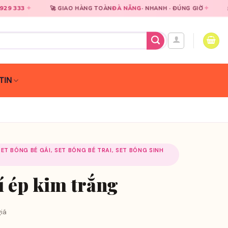
✦
🚀 GIAO HÀNG TOÀN
ĐÀ NẴNG
· NHANH · ĐÚNG GIỜ
🎀
CHUYÊN NGHI
TIN
SET BÓNG BÉ GÁI, SET BÓNG BÉ TRAI, SET BÓNG SINH
rí ép kim trắng
iá