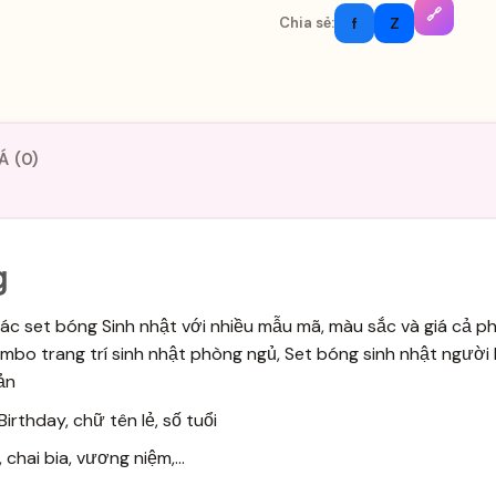
🔗
f
Z
Chia sẻ:
Á (0)
g
ác set bóng Sinh nhật với nhiều mẫu mã, màu sắc và giá cả 
ombo trang trí sinh nhật phòng ngủ, Set bóng sinh nhật người
ản
irthday, chữ tên lẻ, số tuổi
 chai bia, vương niệm,...