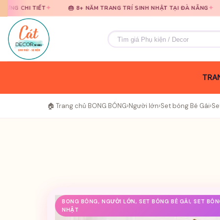
Bỏ
Bỏ
✦
✦
🎂 8+ NĂM TRANG TRÍ SINH NHẬT TẠI ĐÀ NẴNG
🎈 TƯ VẤN M
qua
qua
nội
nội
Tìm
dung
dung
kiếm:
TRAN
🏠 Trang chủ
›
BONG BÓNG
›
Người lớn
›
Set bóng Bé Gái
›
Se
BONG BÓNG, NGƯỜI LỚN, SET BÓNG BÉ GÁI, SET BÓNG
NHẬT