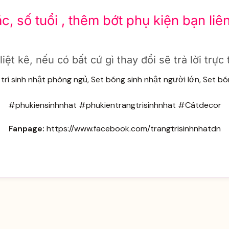
 số tuổi , thêm bớt phụ kiện bạn liên
ệt kê, nếu có bất cứ gì thay đổi sẽ trả lời trực
rí sinh nhật phòng ngủ, Set bóng sinh nhật người lớn, Set b
#phukiensinhnhat #phukientrangtrisinhnhat #Cátdecor
Fanpage:
https://www.facebook.com/trangtrisinhnhatdn