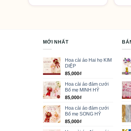
185,000₫.
MỚI NHẤT
BÁ
Hoa cài áo Hai họ KIM
DIỆP
85,000
₫
Hoa cài áo đám cưới
Bố mẹ MINH HỶ
85,000
₫
Hoa cài áo đám cưới
Bố mẹ SONG HỶ
85,000
₫