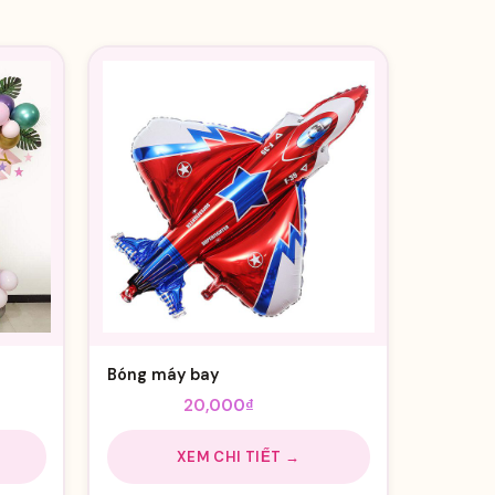
Bóng máy bay
Giá
Giá
25,000
₫
20,000
₫
gốc
hiện
là:
tại
XEM CHI TIẾT →
25,000₫.
là: