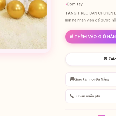
Bơm tay
TẶNG
1 KEO DÁN CHUYÊN DỤ
liên hệ nhân viên để được h
🛒 THÊM VÀO GIỎ HÀ
💬 Zal
🚚
Giao tận nơi Đà Nẵng
📞
Tư vấn miễn phí