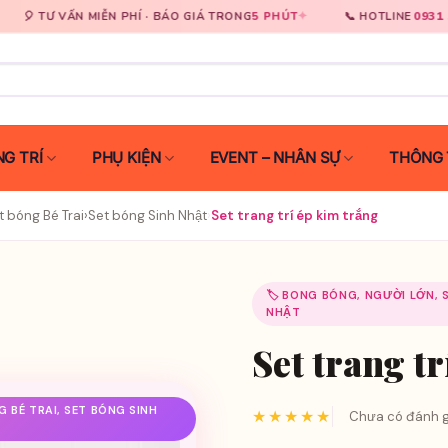
✦
0931 929 333
✦
IỄN PHÍ · BÁO GIÁ TRONG
5 PHÚT
📞 HOTLINE
G TRÍ
PHỤ KIỆN
EVENT – NHÂN SỰ
THÔNG 
t bóng Bé Trai
›
Set bóng Sinh Nhật
›
Set trang trí ép kim trắng
🏷️ BONG BÓNG, NGƯỜI LỚN, 
NHẬT
Set trang t
 BÉ TRAI, SET BÓNG SINH
★★★★★
Chưa có đánh g