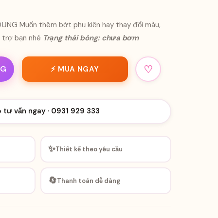
NG Muốn thêm bớt phụ kiện hay thay đổi màu,
ỗ trợ bạn nhé
Trạng thái bóng: chưa bơm
♡
NG
⚡ MUA NGAY
o tư vấn ngay · 0931 929 333
✨
Thiết kế theo yêu cầu
🔄
Thanh toán dễ dàng