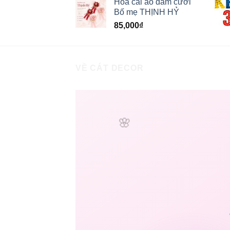
Hoa cài áo đám cưới
Bố mẹ THỊNH HỶ
85,000
₫
VỀ CÁT DECOR
🌸