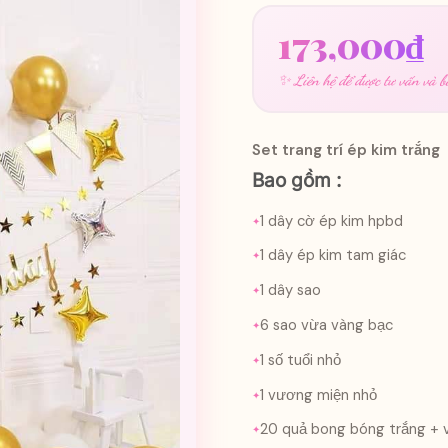
173,000
₫
✨ Liên hệ để được tư vấn và bá
Set trang trí ép kim trắng
Bao gồm :
1 dây cờ ép kim hpbd
1 dây ép kim tam giác
1 dây sao
6 sao vừa vàng bạc
1 số tuổi nhỏ
1 vương miện nhỏ
20 quả bong bóng trắng +