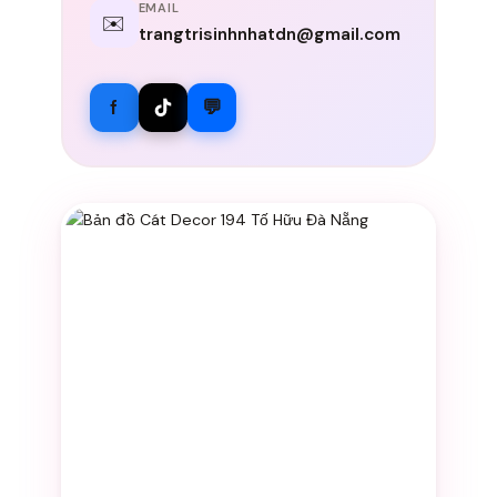
EMAIL
✉️
trangtrisinhnhatdn@gmail.com
f
💬