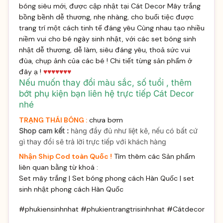
bóng siêu mới, được cập nhật tại Cát Decor Mây trắng
bồng bềnh dễ thương, nhẹ nhàng, cho buổi tiệc được
trang trí một cách tinh tế đáng yêu Cùng nhau tạo nhiều
niềm vui cho bé ngày sinh nhật, với các set bóng sinh
nhật dễ thương, dễ làm, siêu đáng yêu, thoả sức vui
đùa, chụp ảnh của các bé ! Chi tiết từng sản phẩm ở
đây
ạ !
♥♥♥♥♥♥♥
Nếu muốn thay đổi màu sắc, số tuổi , thêm
bớt phụ kiện bạn liên hệ trực tiếp Cát Decor
nhé
TRẠNG THÁI BÓNG :
chưa bơm
Shop cam kết :
hàng đầy đủ như liệt kê, nếu có bất cứ
gì thay đổi sẽ trả lời trực tiếp với khách hàng
Nhận Ship Cod toàn Quốc !
Tìm thêm các Sản phẩm
liên quan bằng từ khoá :
Set mây trắng | Set bóng phong cách Hàn Quốc | set
sinh nhật phong cách Hàn Quốc
#phukiensinhnhat #phukientrangtrisinhnhat #Cátdecor