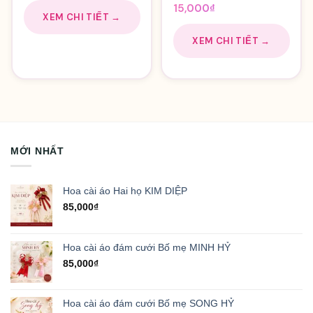
gốc
hiện
15,000
₫
là:
tại
XEM CHI TIẾT →
3,000₫.
là:
XEM CHI TIẾT →
2,500₫.
MỚI NHẤT
Hoa cài áo Hai họ KIM DIỆP
85,000
₫
Hoa cài áo đám cưới Bố mẹ MINH HỶ
85,000
₫
Hoa cài áo đám cưới Bố mẹ SONG HỶ