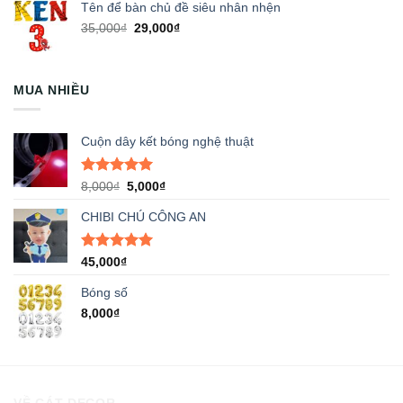
Tên để bàn chủ đề siêu nhân nhện
Giá
Giá
35,000
₫
29,000
₫
gốc
hiện
là:
tại
35,000₫.
là:
MUA NHIỀU
29,000₫.
Cuộn dây kết bóng nghệ thuật
Được xếp
Giá
Giá
8,000
₫
5,000
₫
hạng
5.00
gốc
hiện
5 sao
CHIBI CHÚ CÔNG AN
là:
tại
8,000₫.
là:
5,000₫.
Được xếp
45,000
₫
hạng
5.00
5 sao
Bóng số
8,000
₫
VỀ CÁT DECOR