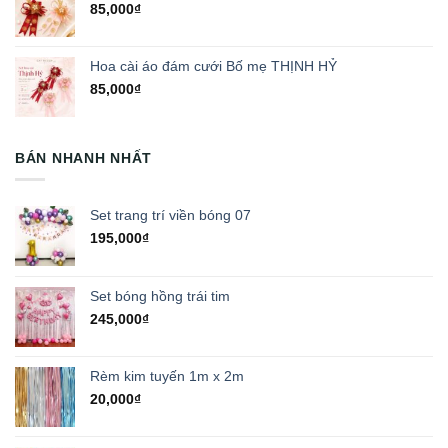
85,000
₫
Hoa cài áo đám cưới Bố mẹ THỊNH HỶ
85,000
₫
BÁN NHANH NHẤT
Set trang trí viền bóng 07
195,000
₫
Set bóng hồng trái tim
245,000
₫
Rèm kim tuyến 1m x 2m
20,000
₫