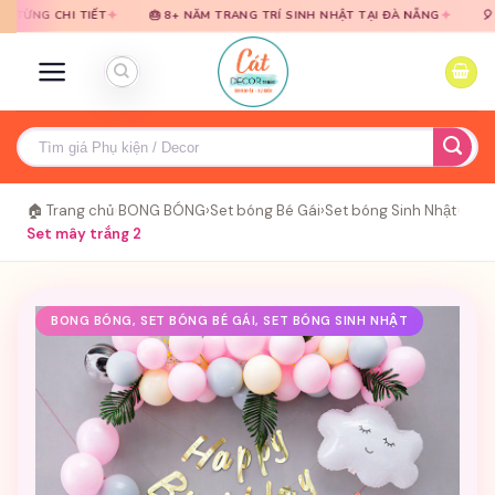
Bỏ
Bỏ
✦
✦
I TIẾT
🎂 8+ NĂM TRANG TRÍ SINH NHẬT TẠI ĐÀ NẴNG
🎈 TƯ VẤN M
qua
qua
nội
nội
dung
dung
Tìm
kiếm:
🏠 Trang chủ
›
BONG BÓNG
›
Set bóng Bé Gái
›
Set bóng Sinh Nhật
›
Set mây trắng 2
BONG BÓNG, SET BÓNG BÉ GÁI, SET BÓNG SINH NHẬT