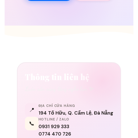
Thông tin liên hệ
Luôn sẵn sàng lắng nghe bạn ✨
ĐỊA CHỈ CỬA HÀNG
📍
194 Tố Hữu, Q. Cẩm Lệ, Đà Nẵng
HOTLINE / ZALO
📞
0931 929 333
0774 470 726