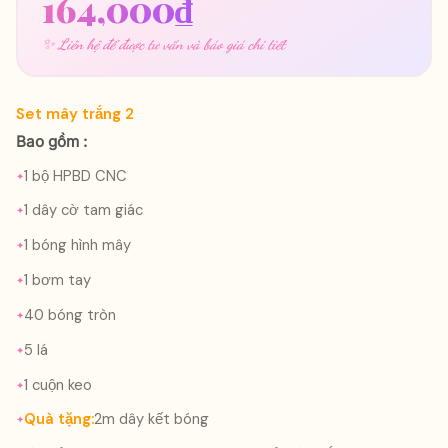
164,000
₫
✨ Liên hệ để được tư vấn và báo giá chi tiết
Set mây trắng 2
Bao gồm :
1 bộ HPBD CNC
1 dây cờ tam giác
1 bóng hình mây
1 bơm tay
40 bóng tròn
5 lá
1 cuộn keo
Q
uà tặng:
2m dây kết bóng