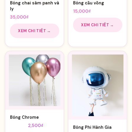
Bóng chai sâm panh và
Bóng cầu vồng
ly
15,000
₫
35,000
₫
XEM CHI TIẾT →
XEM CHI TIẾT →
Bóng Chrome
Giá
Giá
3,000
₫
2,500
₫
Bóng Phi Hành Gia