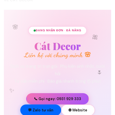
🌸
ĐANG NHẬN ĐƠN · ĐÀ NẴNG
🎀
Cát Decor
Liên hệ với chúng mình 🌸
Dịch vụ trang trí trọn gói · Phụ kiện sinh nhật, cưới
🌷
hỏi
Tư vấn miễn phí · Báo giá nhanh trong 15 phút
✨
📞 Gọi ngay: 0931 929 333
💐
💬 Zalo tư vấn
🌐 Website