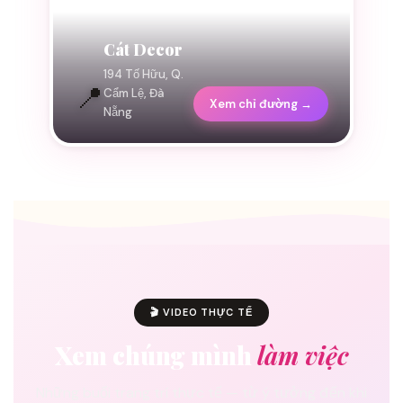
Cát Decor
194 Tố Hữu, Q.
📍
Cẩm Lệ, Đà
Xem chỉ đường →
Nẵng
🎬 VIDEO THỰC TẾ
Xem chúng mình
làm việc
Những buổi trang trí thực tế — từ ý tưởng đến khi