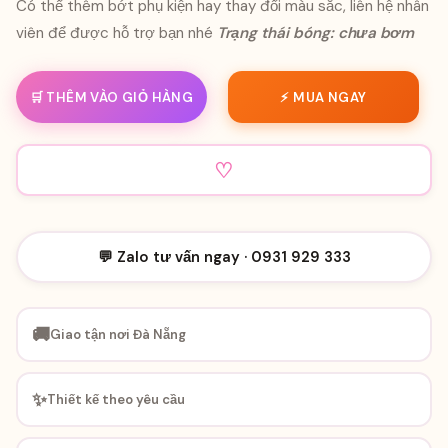
Có thể thêm bớt phụ kiện hay thay đổi màu sắc, liên hệ nhân
viên để được hỗ trợ bạn nhé
Trạng thái bóng: chưa bơm
🛒 THÊM VÀO GIỎ HÀNG
⚡ MUA NGAY
♡
💬 Zalo tư vấn ngay · 0931 929 333
🚚
Giao tận nơi Đà Nẵng
✨
Thiết kế theo yêu cầu