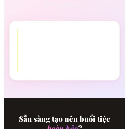
tiệc rực rỡ sắc màu
Sẵn sàng tạo nên buổi tiệc
hoàn hảo
?