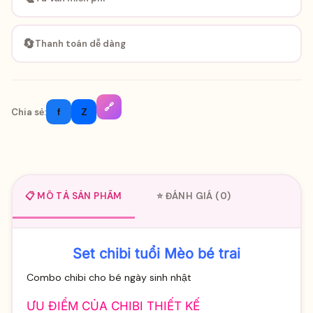
🔄
Thanh toán dễ dàng
🔗
f
Z
Chia sẻ:
📋 MÔ TẢ SẢN PHẨM
⭐ ĐÁNH GIÁ (0)
Set chibi tuổi Mèo bé trai
Combo chibi cho bé ngày sinh nhật
ƯU ĐIỂM CỦA CHIBI THIẾT KẾ