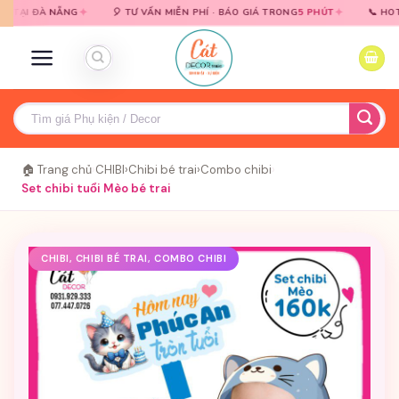
Bỏ
Bỏ
✦
✦
0931 9
ẴNG
🎈 TƯ VẤN MIỄN PHÍ · BÁO GIÁ TRONG
5 PHÚT
📞 HOTLINE
qua
qua
nội
nội
dung
dung
Tìm
kiếm:
🏠 Trang chủ
›
CHIBI
›
Chibi bé trai
›
Combo chibi
›
Set chibi tuổi Mèo bé trai
CHIBI, CHIBI BÉ TRAI, COMBO CHIBI