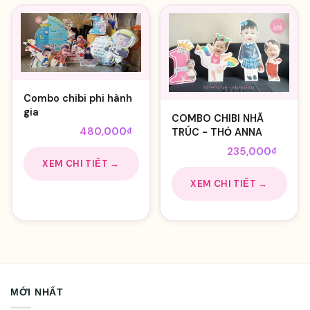
Combo chibi phi hành
gia
COMBO CHIBI NHÃ
Giá
Giá
550,000
₫
480,000
₫
TRÚC - THỎ ANNA
gốc
hiện
Giá
Giá
250,000
₫
235,000
₫
là:
tại
XEM CHI TIẾT →
gốc
hiện
550,000₫.
là:
là:
tại
XEM CHI TIẾT →
480,000₫.
250,000₫.
là:
235,0
MỚI NHẤT