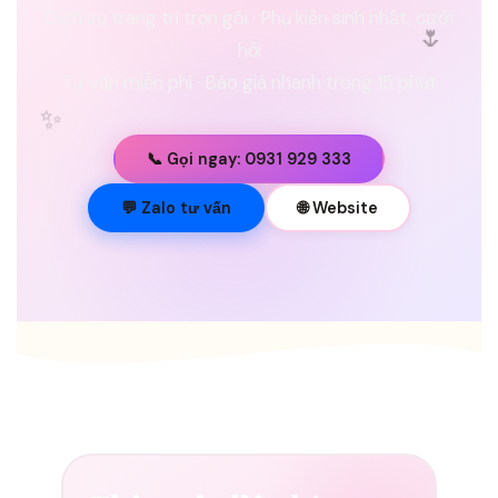
Dịch vụ trang trí trọn gói · Phụ kiện sinh nhật, cưới
🌷
hỏi
Tư vấn miễn phí · Báo giá nhanh trong 15 phút
✨
📞 Gọi ngay: 0931 929 333
💐
💬 Zalo tư vấn
🌐 Website