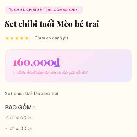
🏷️ CHIBI, CHIBI BÉ TRAI, COMBO CHIBI
Set chibi tuổi Mèo bé trai
★★★★★
Chưa có đánh giá
160,000
₫
✨ Liên hệ để được tư vấn và báo giá chi tiết
Set chibi tuổi Mèo bé trai
BAO GỒM :
1 chibi 50cm
1 chibi 30cm