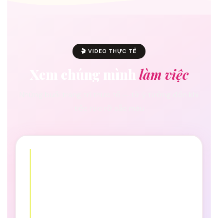
🎬 VIDEO THỰC TẾ
Xem chúng mình
làm việc
Những buổi trang trí thực tế — từ ý tưởng đến khi
tiệc rực rỡ sắc màu