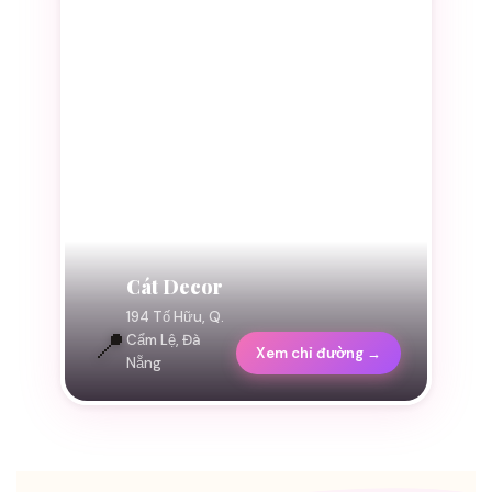
Cát Decor
194 Tố Hữu, Q.
📍
Cẩm Lệ, Đà
Xem chỉ đường →
Nẵng