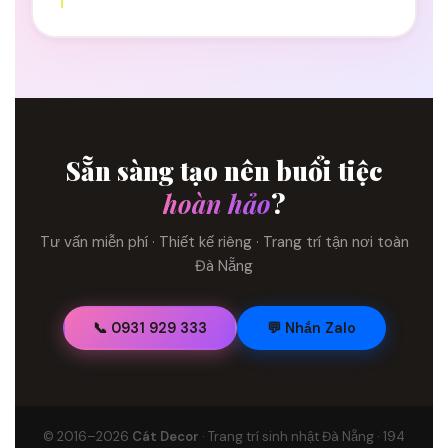
Sẵn sàng tạo nên buổi tiệc
hoàn hảo
?
Tư vấn miễn phí · Thiết kế riêng · Trang trí tận nơi toàn
Đà Nẵng
📞 0931 929 333
💬 Nhắn Zalo
© 2016–2026
Cát Decor
· Trang trí sinh nhật Đà Nẵng · 194