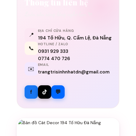
Thông tin liên hệ
Luôn sẵn sàng lắng nghe bạn ✨
ĐỊA CHỈ CỬA HÀNG
📍
194 Tố Hữu, Q. Cẩm Lệ, Đà Nẵng
HOTLINE / ZALO
📞
0931 929 333
0774 470 726
EMAIL
✉️
trangtrisinhnhatdn@gmail.com
f
💬