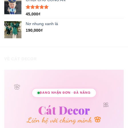
8,000₫.
là:
5,000₫.
Được xếp
45,000
₫
hạng
5.00
5 sao
Nơ nhung xanh lá
190,000
₫
VỀ CÁT DECOR
🌸
ĐANG NHẬN ĐƠN · ĐÀ NẴNG
🎀
Cát Decor
Liên hệ với chúng mình 🌸