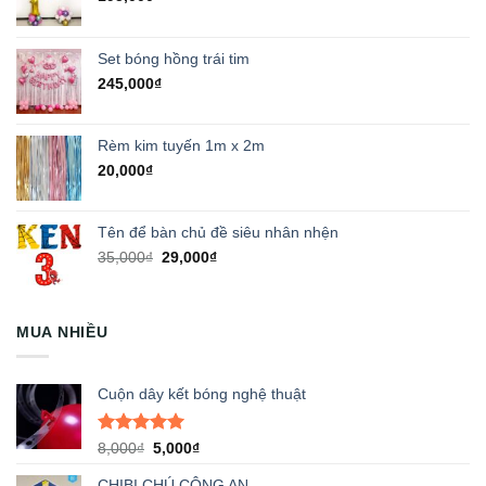
Set bóng hồng trái tim
245,000
₫
Rèm kim tuyến 1m x 2m
20,000
₫
Tên để bàn chủ đề siêu nhân nhện
Giá
Giá
35,000
₫
29,000
₫
gốc
hiện
là:
tại
35,000₫.
là:
MUA NHIỀU
29,000₫.
Cuộn dây kết bóng nghệ thuật
Được xếp
Giá
Giá
8,000
₫
5,000
₫
hạng
5.00
gốc
hiện
5 sao
CHIBI CHÚ CÔNG AN
là:
tại