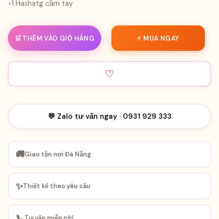
1 Hashatg cầm tay
🛒 THÊM VÀO GIỎ HÀNG
⚡ MUA NGAY
♡
💬 Zalo tư vấn ngay · 0931 929 333
🚚
Giao tận nơi Đà Nẵng
✨
Thiết kế theo yêu cầu
📞
Tư vấn miễn phí