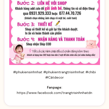
#phukiensinhnhat #phukientrangtrisinhnhat #chibi
#Cátdecor
Fanpage:
https://www.facebook.com/trangtrisinhnhatdn