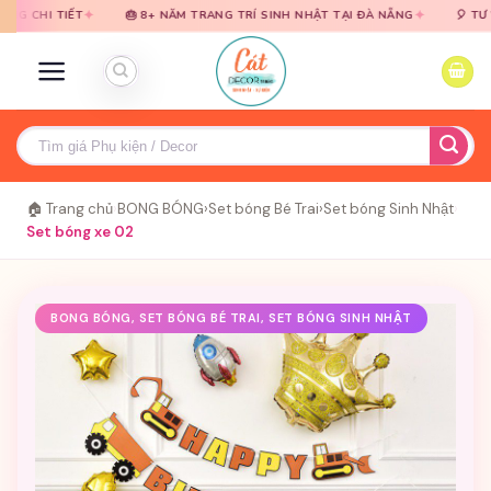
Bỏ
Bỏ
✦
✦
IẾT
🎂 8+ NĂM TRANG TRÍ SINH NHẬT TẠI ĐÀ NẴNG
🎈 TƯ VẤN MIỄN 
qua
qua
nội
nội
dung
dung
Tìm
kiếm:
🏠 Trang chủ
›
BONG BÓNG
›
Set bóng Bé Trai
›
Set bóng Sinh Nhật
›
Set bóng xe 02
BONG BÓNG, SET BÓNG BÉ TRAI, SET BÓNG SINH NHẬT