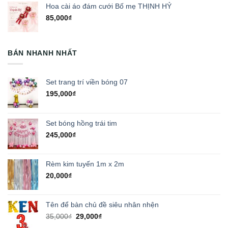
Hoa cài áo đám cưới Bố mẹ THỊNH HỶ
85,000
₫
BÁN NHANH NHẤT
Set trang trí viền bóng 07
195,000
₫
Set bóng hồng trái tim
245,000
₫
Rèm kim tuyến 1m x 2m
20,000
₫
Tên để bàn chủ đề siêu nhân nhện
Giá
Giá
35,000
₫
29,000
₫
gốc
hiện