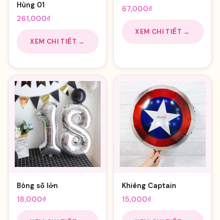
Hùng 01
67,000
₫
261,000
₫
XEM CHI TIẾT →
XEM CHI TIẾT →
Bóng số lớn
Khiêng Captain
18,000
₫
15,000
₫