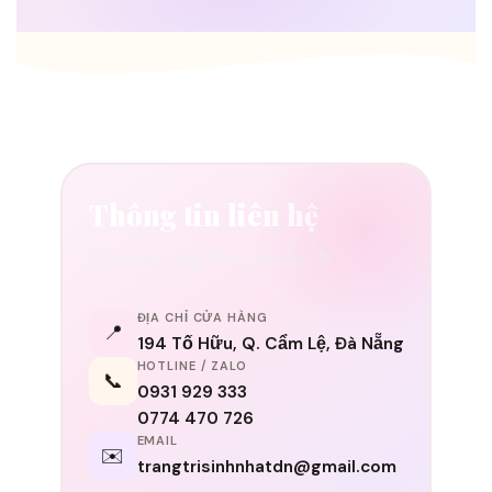
Thông tin liên hệ
Luôn sẵn sàng lắng nghe bạn ✨
ĐỊA CHỈ CỬA HÀNG
📍
194 Tố Hữu, Q. Cẩm Lệ, Đà Nẵng
HOTLINE / ZALO
📞
0931 929 333
0774 470 726
EMAIL
✉️
trangtrisinhnhatdn@gmail.com