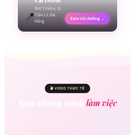
Cát Decor
194 Tố Hữu, Q.
📍
Cẩm Lệ, Đà
Xem chỉ đường →
Nẵng
🎬 VIDEO THỰC TẾ
Xem chúng mình
làm việc
Những buổi trang trí thực tế — từ ý tưởng đến khi
tiệc rực rỡ sắc màu