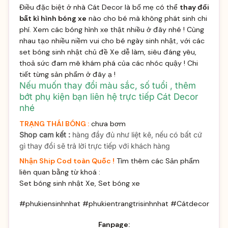
Điều đặc biệt ở nhà Cát Decor là bố mẹ có thể
thay đổi
bất kì hình bóng xe
nào cho bé mà không phát sinh chi
phí. Xem các bóng hình xe thật nhiều ở
đây
nhé ! Cùng
nhau tạo nhiều niềm vui cho bé ngày sinh nhật, với các
set bóng sinh nhật chủ đề Xe dễ làm, siêu đáng yêu,
thoả sức đam mê khám phá của các nhóc quậy ! Chi
tiết từng sản phẩm ở
đây
ạ !
Nếu muốn thay đổi màu sắc, số tuổi , thêm
bớt phụ kiện bạn liên hệ trực tiếp Cát Decor
nhé
TRẠNG THÁI BÓNG :
chưa bơm
Shop cam kết :
hàng đầy đủ như liệt kê, nếu có bất cứ
gì thay đổi sẽ trả lời trực tiếp với khách hàng
Nhận Ship Cod toàn Quốc !
Tìm thêm các Sản phẩm
liên quan bằng từ khoá :
Set bóng sinh nhật Xe, Set bóng xe
#phukiensinhnhat #phukientrangtrisinhnhat #Cátdecor
Fanpage: