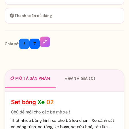
🔄
Thanh toán dễ dàng
🔗
f
Z
Chia sẻ:
📋 MÔ TẢ SẢN PHẨM
⭐ ĐÁNH GIÁ (0)
Set bóng
Xe
02
Chủ đề mới cho các bé mê xe !
Thật nhiều bóng hình xe cho bé lựa chọn : Xe cảnh sát,
xe công trình, xe tăng, xe buss, xe cứu hoả, tàu lửa,...