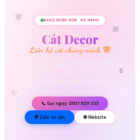
🌸
ĐANG NHẬN ĐƠN · ĐÀ NẴNG
🎀
Cát Decor
Liên hệ với chúng mình 🌸
Dịch vụ trang trí trọn gói · Phụ kiện sinh nhật, cưới
🌷
hỏi
Tư vấn miễn phí · Báo giá nhanh trong 15 phút
✨
📞 Gọi ngay: 0931 929 333
💐
💬 Zalo tư vấn
🌐 Website