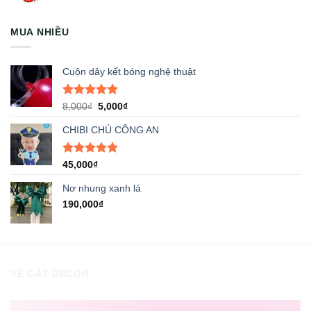
là:
tại
35,000₫.
là:
MUA NHIỀU
29,000₫.
Cuộn dây kết bóng nghệ thuật
Được xếp
Giá
Giá
8,000
₫
5,000
₫
hạng
5.00
gốc
hiện
5 sao
CHIBI CHÚ CÔNG AN
là:
tại
8,000₫.
là:
5,000₫.
Được xếp
45,000
₫
hạng
5.00
5 sao
Nơ nhung xanh lá
190,000
₫
VỀ CÁT DECOR