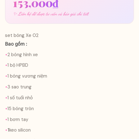
153,000
₫
✨ Liên hệ để được tư vấn và báo giá chi tiết
set bóng Xe 02
Bao gồm :
2 bóng hình xe
1 bộ HPBD
1 bóng vương niệm
3 sao trung
1 số tuổi nhỏ
15 bóng tròn
1 bơm tay
1
keo silicon