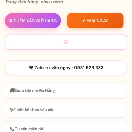
Trạng thái bóng: chưa bơm
🛒 THÊM VÀO GIỎ HÀNG
⚡ MUA NGAY
♡
💬 Zalo tư vấn ngay · 0931 929 333
🚚
Giao tận nơi Đà Nẵng
✨
Thiết kế theo yêu cầu
📞
Tư vấn miễn phí