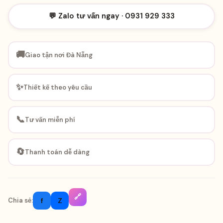
💬 Zalo tư vấn ngay · 0931 929 333
🚚
Giao tận nơi Đà Nẵng
✨
Thiết kế theo yêu cầu
📞
Tư vấn miễn phí
🔄
Thanh toán dễ dàng
🔗
f
Z
Chia sẻ: