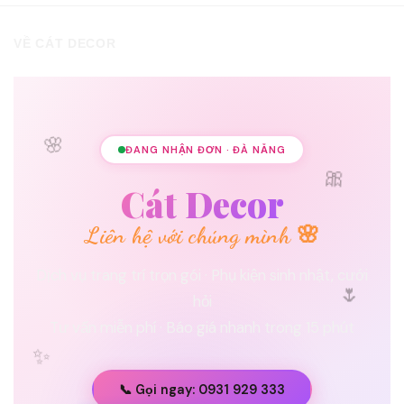
VỀ CÁT DECOR
🌸
ĐANG NHẬN ĐƠN · ĐÀ NẴNG
🎀
Cát Decor
Liên hệ với chúng mình 🌸
Dịch vụ trang trí trọn gói · Phụ kiện sinh nhật, cưới
🌷
hỏi
Tư vấn miễn phí · Báo giá nhanh trong 15 phút
✨
📞 Gọi ngay: 0931 929 333