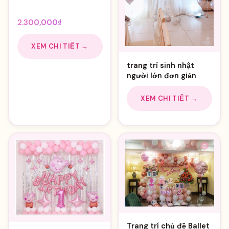
Giá
2.500,000
₫
Giá
gốc
2.300,000
₫
hiện
là:
tại
2.500,000₫.
XEM CHI TIẾT →
là:
trang trí sinh nhật
2.300,000₫.
người lớn đơn giản
XEM CHI TIẾT →
Trang trí chủ đề Ballet