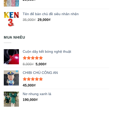
Tên để bàn chủ đề siêu nhân nhện
Giá
Giá
35,000
₫
29,000
₫
gốc
hiện
là:
tại
35,000₫.
là:
MUA NHIỀU
29,000₫.
Cuộn dây kết bóng nghệ thuật
Được xếp
Giá
Giá
8,000
₫
5,000
₫
hạng
5.00
gốc
hiện
5 sao
CHIBI CHÚ CÔNG AN
là:
tại
8,000₫.
là:
5,000₫.
Được xếp
45,000
₫
hạng
5.00
5 sao
Nơ nhung xanh lá
190,000
₫