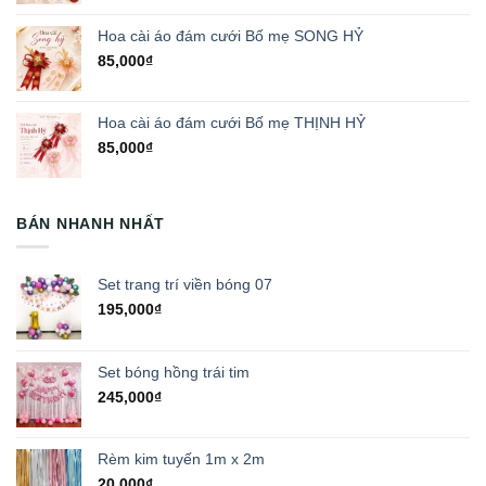
Hoa cài áo đám cưới Bố mẹ SONG HỶ
85,000
₫
Hoa cài áo đám cưới Bố mẹ THỊNH HỶ
85,000
₫
BÁN NHANH NHẤT
Set trang trí viền bóng 07
195,000
₫
Set bóng hồng trái tim
245,000
₫
Rèm kim tuyến 1m x 2m
20,000
₫