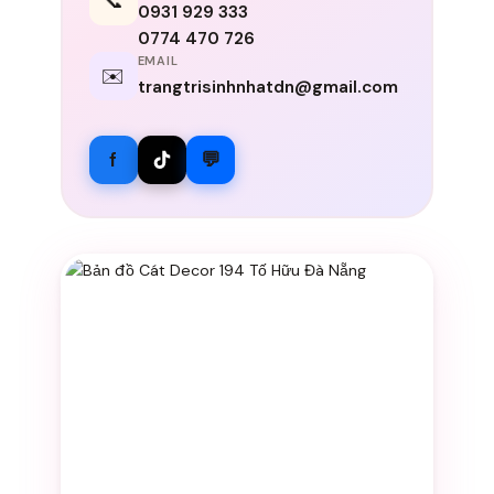
📞
0931 929 333
0774 470 726
EMAIL
✉️
trangtrisinhnhatdn@gmail.com
f
💬