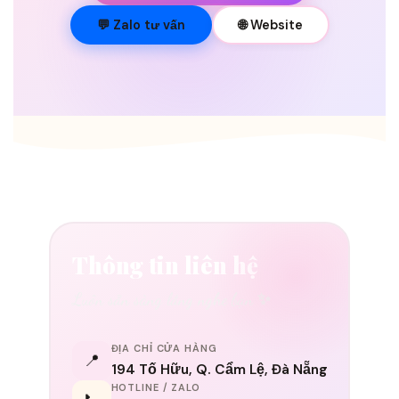
💐
💬 Zalo tư vấn
🌐 Website
Thông tin liên hệ
Luôn sẵn sàng lắng nghe bạn ✨
ĐỊA CHỈ CỬA HÀNG
📍
194 Tố Hữu, Q. Cẩm Lệ, Đà Nẵng
HOTLINE / ZALO