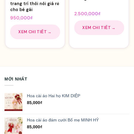
trang trí thôi nôi giá rẻ
Giá
3.000,000
₫
cho bé gái
Giá
gốc
2.500,000
₫
950,000
₫
hiện
là:
tại
3.000,000₫.
XEM CHI TIẾT →
XEM CHI TIẾT →
là:
2.500,000₫.
MỚI NHẤT
Hoa cài áo Hai họ KIM DIỆP
85,000
₫
Hoa cài áo đám cưới Bố mẹ MINH HỶ
85,000
₫