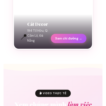
Cát Decor
194 Tố Hữu, Q.
📍
Cẩm Lệ, Đà
Xem chỉ đường →
Nẵng
🎬 VIDEO THỰC TẾ
Xem chúng mình
làm việc