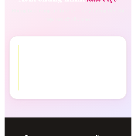
Những buổi trang trí thực tế — từ ý tưởng đến khi
tiệc rực rỡ sắc màu