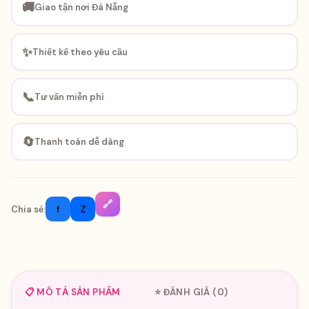
🚚
Giao tận nơi Đà Nẵng
✨
Thiết kế theo yêu cầu
📞
Tư vấn miễn phí
🔄
Thanh toán dễ dàng
🔗
f
Z
Chia sẻ:
📋 MÔ TẢ SẢN PHẨM
⭐ ĐÁNH GIÁ (0)