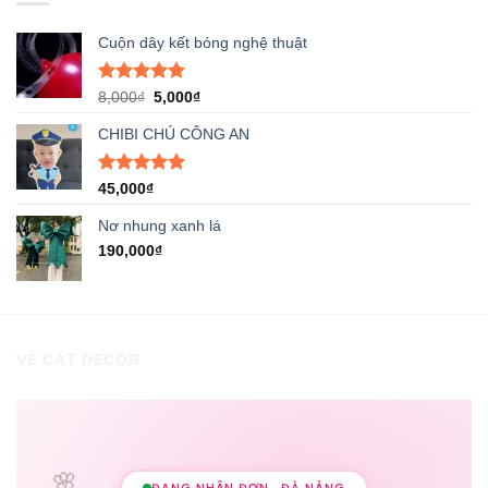
Cuộn dây kết bóng nghệ thuật
Được xếp
Giá
Giá
8,000
₫
5,000
₫
hạng
5.00
gốc
hiện
5 sao
CHIBI CHÚ CÔNG AN
là:
tại
8,000₫.
là:
5,000₫.
Được xếp
45,000
₫
hạng
5.00
5 sao
Nơ nhung xanh lá
190,000
₫
VỀ CÁT DECOR
🌸
ĐANG NHẬN ĐƠN · ĐÀ NẴNG