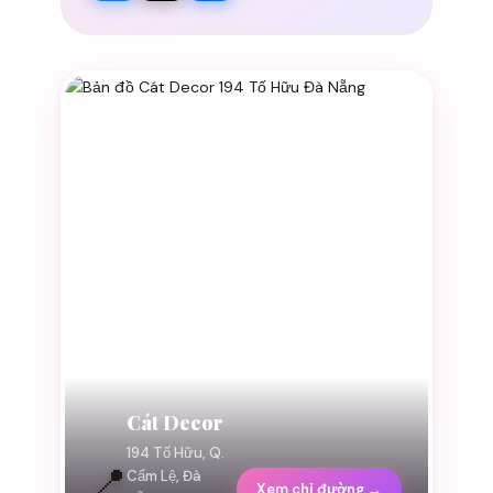
Cát Decor
194 Tố Hữu, Q.
📍
Cẩm Lệ, Đà
Xem chỉ đường →