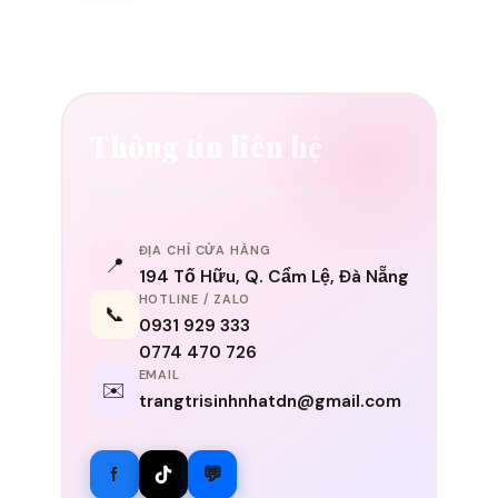
Thông tin liên hệ
Luôn sẵn sàng lắng nghe bạn ✨
ĐỊA CHỈ CỬA HÀNG
📍
194 Tố Hữu, Q. Cẩm Lệ, Đà Nẵng
HOTLINE / ZALO
📞
0931 929 333
0774 470 726
EMAIL
✉️
trangtrisinhnhatdn@gmail.com
f
💬