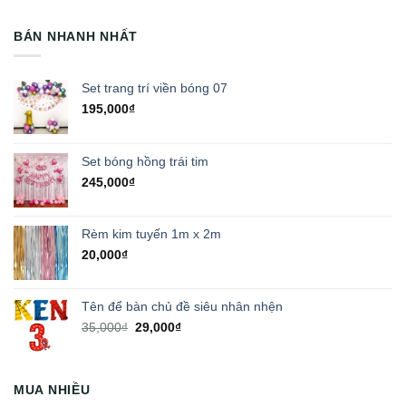
BÁN NHANH NHẤT
Set trang trí viền bóng 07
195,000
₫
Set bóng hồng trái tim
245,000
₫
Rèm kim tuyến 1m x 2m
20,000
₫
Tên để bàn chủ đề siêu nhân nhện
Giá
Giá
35,000
₫
29,000
₫
gốc
hiện
là:
tại
35,000₫.
là:
MUA NHIỀU
29,000₫.