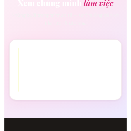
Xem chúng mình
làm việc
Những buổi trang trí thực tế — từ ý tưởng đến khi
tiệc rực rỡ sắc màu