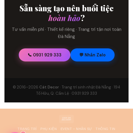
Sẵn sàng tạo nên buổi tiệc
hoàn hảo
?
Tư vấn miễn phí · Thiết kế riêng · Trang trí tận nơi toàn
Đà Nẵng
📞 0931 929 333
💬 Nhắn Zalo
© 2016–2026
Cát Decor
· Trang trí sinh nhật Đà Nẵng · 194
Tố Hữu, Q. Cẩm Lệ · 0931 929 333
Cash
On
TRANG TRÍ
PHỤ KIỆN
EVENT – NHÂN SỰ
THÔNG TIN
Delivery