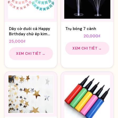
Dây cờ đuôi cá Happy
Trụ bóng 7 cành
Birthday chữ ép kim
Giá
Giá
28,000
₫
20,000
₫
vàng
25,000
₫
gốc
hiện
là:
tại
XEM CHI TIẾT →
XEM CHI TIẾT →
28,000₫.
là:
20,000₫.