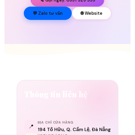
💐
💬 Zalo tư vấn
🌐 Website
Thông tin liên hệ
Luôn sẵn sàng lắng nghe bạn ✨
ĐỊA CHỈ CỬA HÀNG
📍
194 Tố Hữu, Q. Cẩm Lệ, Đà Nẵng