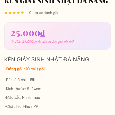
KÈN GIẤY SINH NHẬT ĐÀ NẴNG
★★★★★
Chưa có đánh giá
25,000
₫
✨ Liên hệ để được tư vấn và báo giá chi tiết
KÈN GIẤY SINH NHẬT ĐÀ NẴNG
Đóng gói : 10 cái / gói
Bán lẻ 5 cái - 15k
Kích thước: 8-24cm
Màu sắc: Nhiều màu
Chất liệu: Nhựa PP