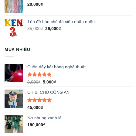
20,000
₫
Tên để bàn chủ đề siêu nhân nhện
Giá
Giá
35,000
₫
29,000
₫
gốc
hiện
là:
tại
35,000₫.
là:
MUA NHIỀU
29,000₫.
Cuộn dây kết bóng nghệ thuật
Được xếp
Giá
Giá
8,000
₫
5,000
₫
hạng
5.00
gốc
hiện
5 sao
CHIBI CHÚ CÔNG AN
là:
tại
8,000₫.
là:
5,000₫.
Được xếp
45,000
₫
hạng
5.00
5 sao
Nơ nhung xanh lá
190,000
₫