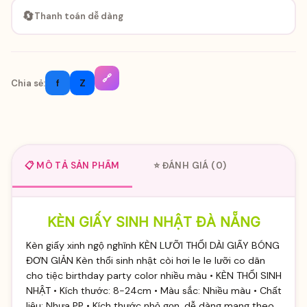
🔄
Thanh toán dễ dàng
🔗
f
Z
Chia sẻ:
📋 MÔ TẢ SẢN PHẨM
⭐ ĐÁNH GIÁ (0)
KÈN GIẤY SINH NHẬT ĐÀ NẴNG
Kèn giấy xinh ngộ nghĩnh KÈN LƯỠI THỔI DÀI GIẤY BÓNG
ĐƠN GIẢN Kèn thổi sinh nhật còi hơi le le lưỡi co dãn
cho tiệc birthday party color nhiều màu • KÈN THỔI SINH
NHẬT • Kích thước: 8-24cm • Màu sắc: Nhiều màu • Chất
liệu: Nhựa PP • Kích thước nhỏ gọn, dễ dàng mang theo