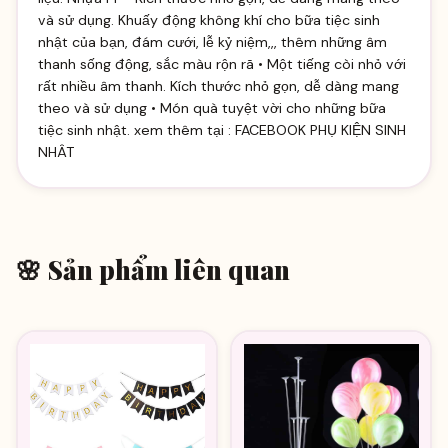
và sử dụng. Khuấy động không khí cho bữa tiệc sinh
nhật của bạn, đám cưới, lễ kỷ niệm,,, thêm những âm
thanh sống động, sắc màu rộn rã • Một tiếng còi nhỏ với
rất nhiều âm thanh. Kích thước nhỏ gọn, dễ dàng mang
theo và sử dụng • Món quà tuyệt vời cho những bữa
tiệc sinh nhật. xem thêm tại :
FACEBOOK PHỤ KIỆN SINH
NHÂT
🌸 Sản phẩm liên quan