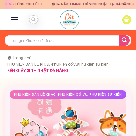
Bỏ
Bỏ
✦
✦
ỪNG CHI TIẾT
🎂 8+ NĂM TRANG TRÍ SINH NHẬT TẠI ĐÀ NẴNG
🎈 T
qua
qua
nội
nội
dung
dung
Tìm
kiếm:
🏠 Trang chủ
›
PHỤ KIỆN BÁN LẺ KHÁC
›
Phụ kiện cổ vũ
›
Phụ kiện sự kiện
›
KÈN GIẤY SINH NHẬT ĐÀ NẴNG
PHỤ KIỆN BÁN LẺ KHÁC, PHỤ KIỆN CỔ VŨ, PHỤ KIỆN SỰ KIỆN