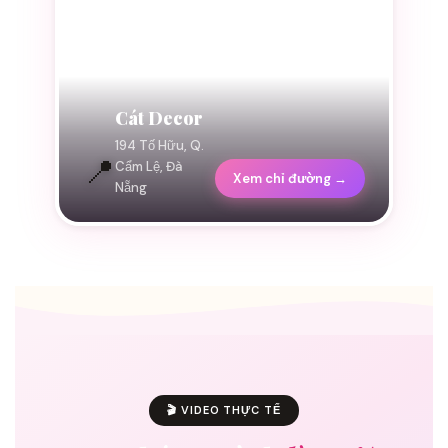
Cát Decor
194 Tố Hữu, Q.
📍
Cẩm Lệ, Đà
Xem chỉ đường →
Nẵng
🎬 VIDEO THỰC TẾ