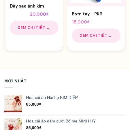
Dây sao ánh kim
Giá
Giá
Bơm tay - PK6
25,000
₫
20,000
₫
gốc
hiện
15,000
₫
là:
tại
XEM CHI TIẾT →
25,000₫.
là:
XEM CHI TIẾT →
20,000₫.
MỚI NHẤT
Hoa cài áo Hai họ KIM DIỆP
85,000
₫
Hoa cài áo đám cưới Bố mẹ MINH HỶ
85,000
₫