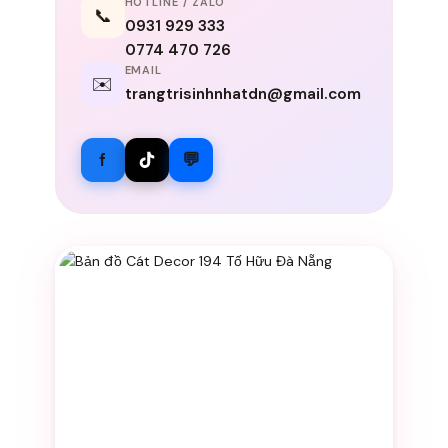
HOTLINE / ZALO
📞
0931 929 333
0774 470 726
EMAIL
✉️
trangtrisinhnhatdn@gmail.com
f
💬