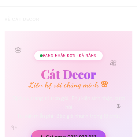
VỀ CÁT DECOR
🌸
ĐANG NHẬN ĐƠN · ĐÀ NẴNG
🎀
Cát Decor
Liên hệ với chúng mình 🌸
Dịch vụ trang trí trọn gói · Phụ kiện sinh nhật, cưới
🌷
hỏi
Tư vấn miễn phí · Báo giá nhanh trong 15 phút
✨
📞 Gọi ngay: 0931 929 333