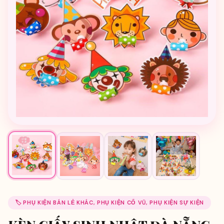
🏷️ PHỤ KIỆN BÁN LẺ KHÁC, PHỤ KIỆN CỔ VŨ, PHỤ KIỆN SỰ KIỆN