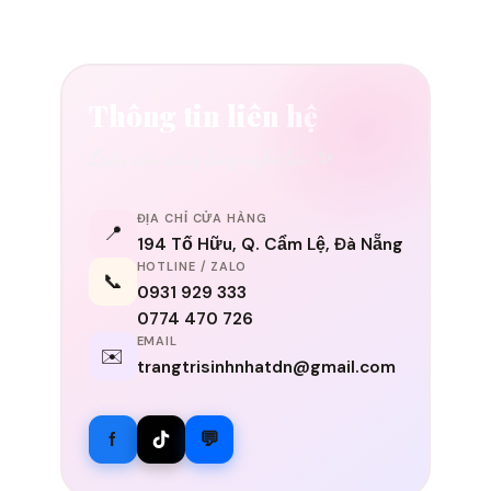
Thông tin liên hệ
Luôn sẵn sàng lắng nghe bạn ✨
ĐỊA CHỈ CỬA HÀNG
📍
194 Tố Hữu, Q. Cẩm Lệ, Đà Nẵng
HOTLINE / ZALO
📞
0931 929 333
0774 470 726
EMAIL
✉️
trangtrisinhnhatdn@gmail.com
f
💬