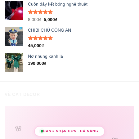
Cuộn dây kết bóng nghệ thuật
Được xếp
Giá
Giá
8,000
₫
5,000
₫
hạng
5.00
gốc
hiện
5 sao
CHIBI CHÚ CÔNG AN
là:
tại
8,000₫.
là:
5,000₫.
Được xếp
45,000
₫
hạng
5.00
5 sao
Nơ nhung xanh lá
190,000
₫
VỀ CÁT DECOR
🌸
ĐANG NHẬN ĐƠN · ĐÀ NẴNG