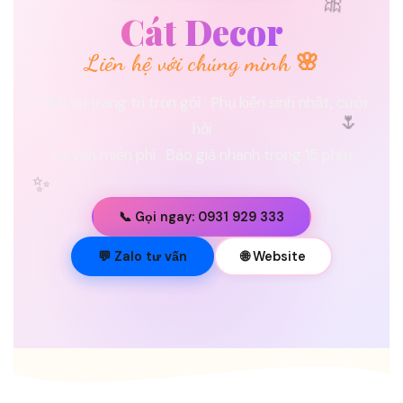
🎀
Cát Decor
Liên hệ với chúng mình 🌸
Dịch vụ trang trí trọn gói · Phụ kiện sinh nhật, cưới
🌷
hỏi
Tư vấn miễn phí · Báo giá nhanh trong 15 phút
✨
📞 Gọi ngay: 0931 929 333
💐
💬 Zalo tư vấn
🌐 Website