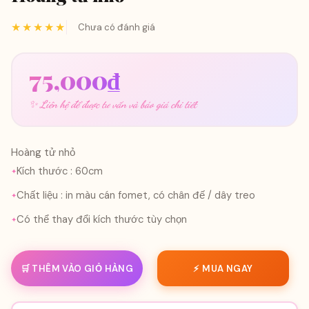
★★★★★
Chưa có đánh giá
75,000
₫
✨ Liên hệ để được tư vấn và báo giá chi tiết
Hoàng tử nhỏ
Kích thước : 60cm
Chất liệu : in màu cán fomet, có chân đế / dây treo
Có thể thay đổi kích thước tùy chọn
🛒 THÊM VÀO GIỎ HÀNG
⚡ MUA NGAY