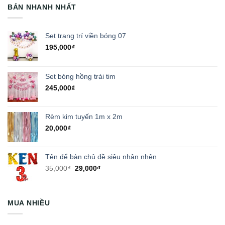
BÁN NHANH NHẤT
Set trang trí viền bóng 07
195,000
₫
Set bóng hồng trái tim
245,000
₫
Rèm kim tuyến 1m x 2m
20,000
₫
Tên để bàn chủ đề siêu nhân nhện
Giá
Giá
35,000
₫
29,000
₫
gốc
hiện
là:
tại
35,000₫.
là:
MUA NHIỀU
29,000₫.