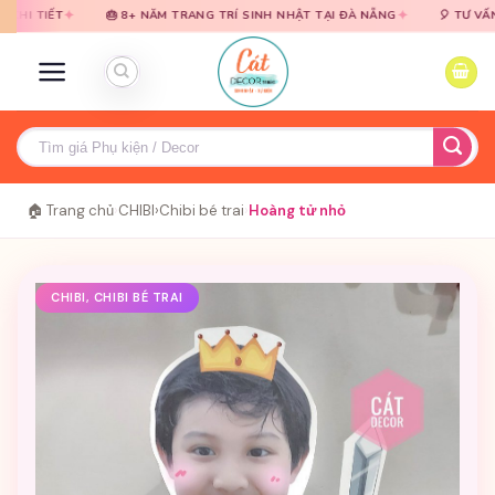
Bỏ
Bỏ
✦
✦
🎂 8+ NĂM TRANG TRÍ SINH NHẬT TẠI ĐÀ NẴNG
🎈 TƯ VẤN MIỄN PH
qua
qua
nội
nội
dung
dung
Tìm
kiếm:
🏠 Trang chủ
›
CHIBI
›
Chibi bé trai
›
Hoàng tử nhỏ
CHIBI, CHIBI BÉ TRAI