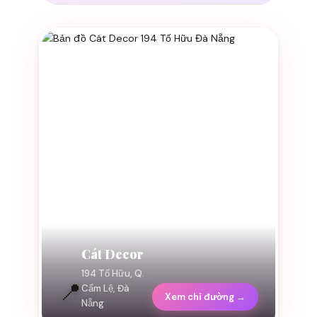
Cát Decor
194 Tố Hữu, Q.
📍
Cẩm Lệ, Đà
Xem chỉ đường →
Nẵng