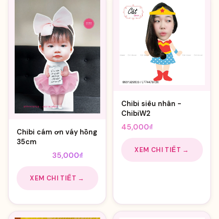
Chibi siêu nhân -
ChibiW2
45,000
₫
Chibi cám ơn váy hồng
35cm
XEM CHI TIẾT →
Giá
Giá
40,000
₫
35,000
₫
gốc
hiện
là:
tại
XEM CHI TIẾT →
40,000₫.
là:
35,000₫.