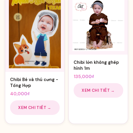
Chibi lớn không ghép
hình 1m
135,000
₫
Chibi Bé và thú cưng -
Tổng Hợp
XEM CHI TIẾT →
40,000
₫
XEM CHI TIẾT →