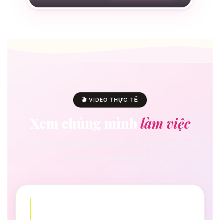
🎬 VIDEO THỰC TẾ
Xem chúng mình
làm việc
Những buổi trang trí thực tế — từ ý tưởng đến khi
tiệc rực rỡ sắc màu