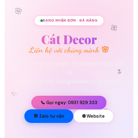
🌸
ĐANG NHẬN ĐƠN · ĐÀ NẴNG
🎀
Cát Decor
Liên hệ với chúng mình 🌸
Dịch vụ trang trí trọn gói · Phụ kiện sinh nhật, cưới
🌷
hỏi
Tư vấn miễn phí · Báo giá nhanh trong 15 phút
✨
📞 Gọi ngay: 0931 929 333
💐
💬 Zalo tư vấn
🌐 Website