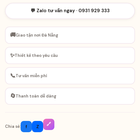
💬 Zalo tư vấn ngay · 0931 929 333
🚚
Giao tận nơi Đà Nẵng
✨
Thiết kế theo yêu cầu
📞
Tư vấn miễn phí
🔄
Thanh toán dễ dàng
🔗
f
Z
Chia sẻ: