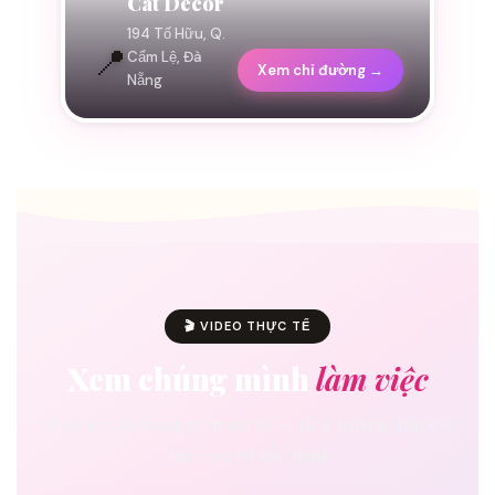
Cát Decor
194 Tố Hữu, Q.
📍
Cẩm Lệ, Đà
Xem chỉ đường →
Nẵng
🎬 VIDEO THỰC TẾ
Xem chúng mình
làm việc
Những buổi trang trí thực tế — từ ý tưởng đến khi
tiệc rực rỡ sắc màu