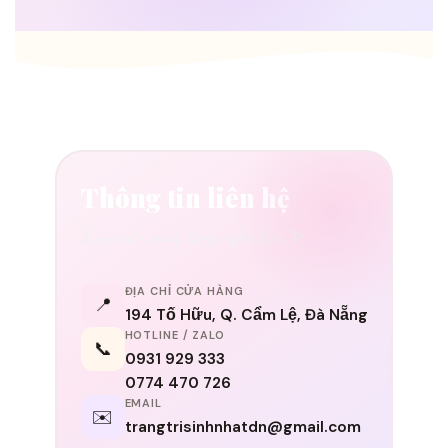
Thông tin liên hệ
Luôn sẵn sàng lắng nghe bạn ✨
ĐỊA CHỈ CỬA HÀNG
📍
194 Tố Hữu, Q. Cẩm Lệ, Đà Nẵng
HOTLINE / ZALO
📞
0931 929 333
0774 470 726
EMAIL
✉️
trangtrisinhnhatdn@gmail.com