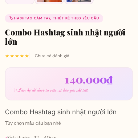
🏷️ HASHTAG CẦM TAY, THIẾT KẾ THEO YÊU CẦU
Combo Hashtag sinh nhật người
lớn
★★★★★
Chưa có đánh giá
Giá
Giá
150,000
₫
140,000
₫
gốc
hiện
✨ Liên hệ để được tư vấn và báo giá chi tiết
là:
tại
150,000₫.
là:
Combo Hashtag sinh nhật người lớn
140,
Tùy chọn mẫu câu bạn nhé
Kích thước : 32 - 40cm