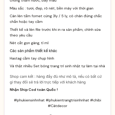
chống thấm nước, bay màu
Màu sắc : tươi, đẹp, rõ nét, bền mày với thời gian
Cán lên tấm fomet cứng 3ly / 5 ly, có chân đứng chắc
chắn hoặc tay cầm
Thiết kế và lên file trước khi in ra sản phẩm, chỉnh sửa
theo yêu cầu
Nét cắt gọn gàng, tỉ mĩ
Các sản phẩm thiết kế khác
Hastag cầm tay chụp hình
Và thật nhiều
Set bóng trang trí sinh
nhật tự làm tại nhà
Shop cam kết : hàng đầy đủ như mô tả, nếu có bất cứ
gì thay đổi sẽ trả lời trực tiếp với khách hàng
Nhận Ship Cod toàn Quốc !
#phukiensinhnhat #phukientrangtrisinhnhat #chibi
#Cátdecor