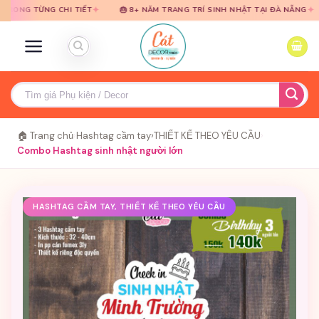
Bỏ
Bỏ
✦
✦
NG CHI TIẾT
🎂 8+ NĂM TRANG TRÍ SINH NHẬT TẠI ĐÀ NẴNG
🎈 TƯ 
qua
qua
nội
nội
dung
dung
Tìm
kiếm:
🏠 Trang chủ
›
Hashtag cầm tay
›
THIẾT KẾ THEO YÊU CẦU
›
Combo Hashtag sinh nhật người lớn
HASHTAG CẦM TAY, THIẾT KẾ THEO YÊU CẦU