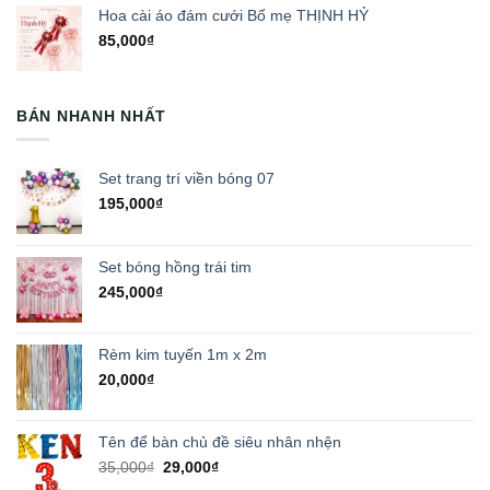
Hoa cài áo đám cưới Bố mẹ THỊNH HỶ
85,000
₫
BÁN NHANH NHẤT
Set trang trí viền bóng 07
195,000
₫
Set bóng hồng trái tim
245,000
₫
Rèm kim tuyến 1m x 2m
20,000
₫
Tên để bàn chủ đề siêu nhân nhện
Giá
Giá
35,000
₫
29,000
₫
gốc
hiện