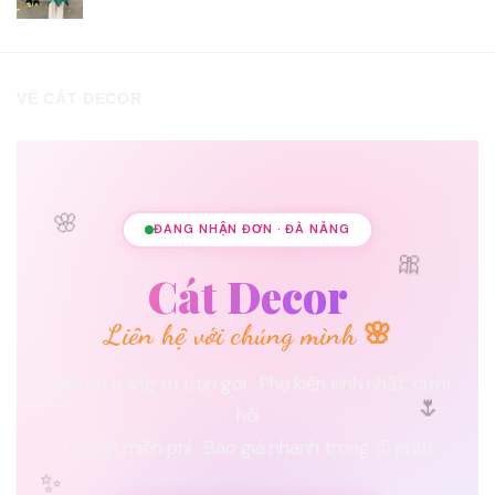
VỀ CÁT DECOR
🌸
ĐANG NHẬN ĐƠN · ĐÀ NẴNG
🎀
Cát Decor
Liên hệ với chúng mình 🌸
Dịch vụ trang trí trọn gói · Phụ kiện sinh nhật, cưới
🌷
hỏi
Tư vấn miễn phí · Báo giá nhanh trong 15 phút
✨