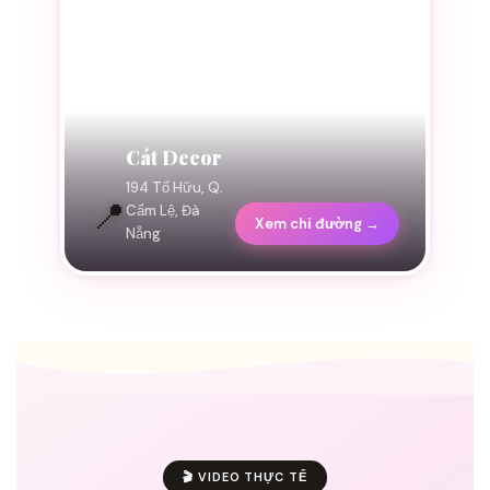
Cát Decor
194 Tố Hữu, Q.
📍
Cẩm Lệ, Đà
Xem chỉ đường →
Nẵng
🎬 VIDEO THỰC TẾ