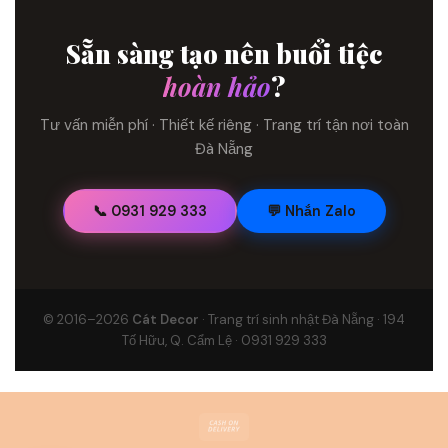
Sẵn sàng tạo nên buổi tiệc
hoàn hảo
?
Tư vấn miễn phí · Thiết kế riêng · Trang trí tận nơi toàn
Đà Nẵng
📞 0931 929 333
💬 Nhắn Zalo
© 2016–2026
Cát Decor
· Trang trí sinh nhật Đà Nẵng · 194
Tố Hữu, Q. Cẩm Lệ · 0931 929 333
Cash
On