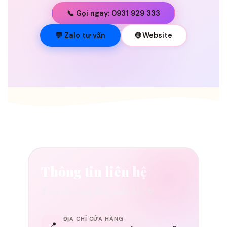
📞 Gọi ngay: 0931 929 333
💐
💬 Zalo tư vấn
🌐 Website
Thông tin liên hệ
Luôn sẵn sàng lắng nghe bạn ✨
ĐỊA CHỈ CỬA HÀNG
📍