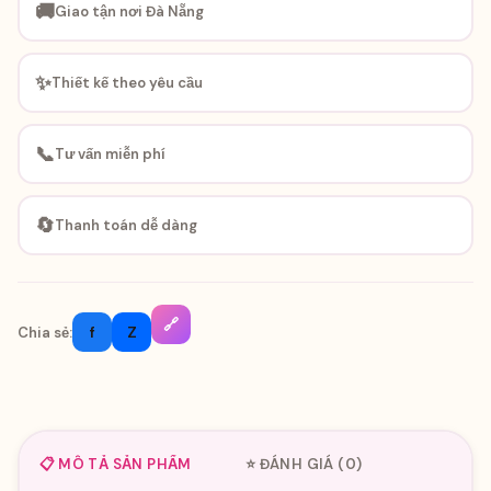
🚚
Giao tận nơi Đà Nẵng
✨
Thiết kế theo yêu cầu
📞
Tư vấn miễn phí
🔄
Thanh toán dễ dàng
🔗
f
Z
Chia sẻ:
📋 MÔ TẢ SẢN PHẨM
⭐ ĐÁNH GIÁ (0)