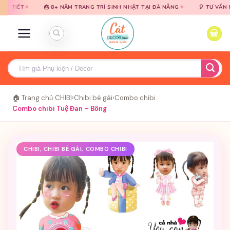
Bỏ
Bỏ
✦
🎂 8+ NĂM TRANG TRÍ SINH NHẬT TẠI ĐÀ NẴNG
🎈 TƯ VẤN MIỄN PHÍ 
qua
qua
nội
nội
dung
dung
Tìm
kiếm:
🏠 Trang chủ
›
CHIBI
›
Chibi bé gái
›
Combo chibi
›
Combo chibi Tuệ Đan – Bống
CHIBI, CHIBI BÉ GÁI, COMBO CHIBI