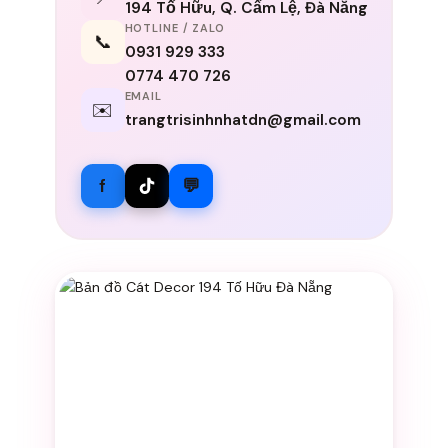
194 Tố Hữu, Q. Cẩm Lệ, Đà Nẵng
HOTLINE / ZALO
📞
0931 929 333
0774 470 726
EMAIL
✉️
trangtrisinhnhatdn@gmail.com
f
💬