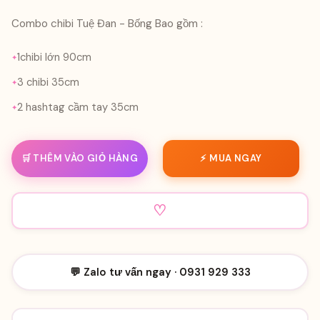
Combo chibi Tuệ Đan - Bống Bao gồm :
1chibi lớn 90cm
3 chibi 35cm
2 hashtag cầm tay 35cm
🛒 THÊM VÀO GIỎ HÀNG
⚡ MUA NGAY
♡
💬 Zalo tư vấn ngay · 0931 929 333