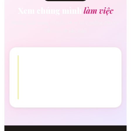
Xem chúng mình
làm việc
Những buổi trang trí thực tế — từ ý tưởng đến khi
tiệc rực rỡ sắc màu