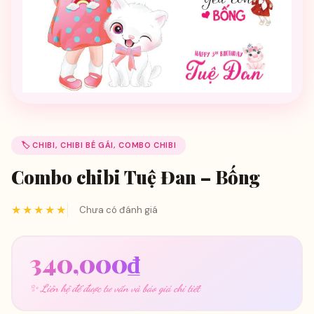
🏷️ CHIBI, CHIBI BÉ GÁI, COMBO CHIBI
Combo chibi Tuệ Đan – Bống
★★★★★
Chưa có đánh giá
340,000
₫
✨ Liên hệ để được tư vấn và báo giá chi tiết