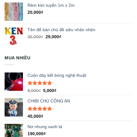
Rèm kim tuyến 1m x 2m
20,000
₫
Tên để bàn chủ đề siêu nhân nhện
Giá
Giá
35,000
₫
29,000
₫
gốc
hiện
là:
tại
35,000₫.
là:
MUA NHIỀU
29,000₫.
Cuộn dây kết bóng nghệ thuật
Được xếp
Giá
Giá
8,000
₫
5,000
₫
hạng
5.00
gốc
hiện
5 sao
CHIBI CHÚ CÔNG AN
là:
tại
8,000₫.
là:
5,000₫.
Được xếp
45,000
₫
hạng
5.00
5 sao
Nơ nhung xanh lá
190,000
₫