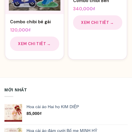
Combo chibi Ben
340,000
₫
Combo chibi bé gái
XEM CHI TIẾT →
120,000
₫
XEM CHI TIẾT →
MỚI NHẤT
Hoa cài áo Hai họ KIM DIỆP
85,000
₫
Hoa cài áo đám cưới Bố mẹ MINH HỶ