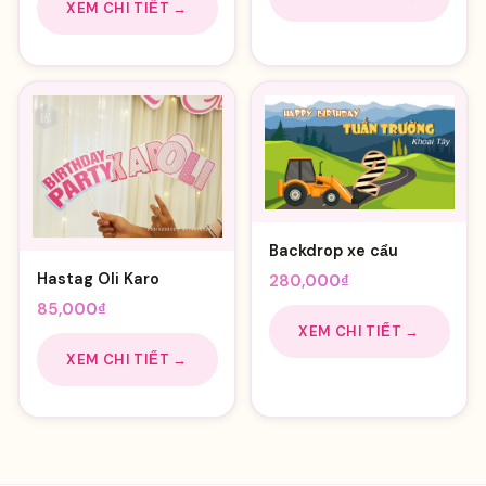
là:
tại
XEM CHI TIẾT →
110,000₫.
là:
60,000₫.
Backdrop xe cẩu
Hastag Oli Karo
280,000
₫
85,000
₫
XEM CHI TIẾT →
XEM CHI TIẾT →