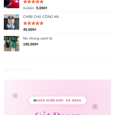
Được xếp
Giá
Giá
8,000
₫
5,000
₫
hạng
5.00
gốc
hiện
5 sao
CHIBI CHÚ CÔNG AN
là:
tại
8,000₫.
là:
5,000₫.
Được xếp
45,000
₫
hạng
5.00
5 sao
Nơ nhung xanh lá
190,000
₫
VỀ CÁT DECOR
🌸
ĐANG NHẬN ĐƠN · ĐÀ NẴNG
🎀