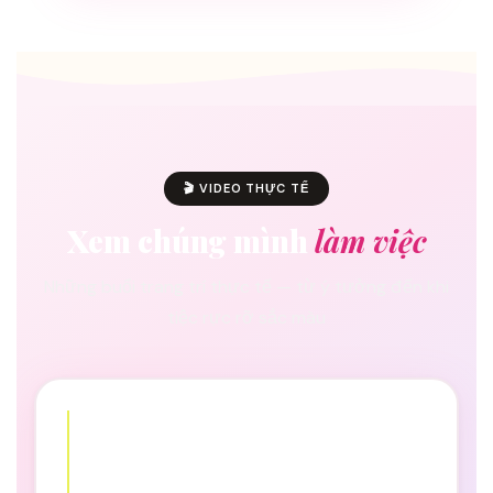
🎬 VIDEO THỰC TẾ
Xem chúng mình
làm việc
Những buổi trang trí thực tế — từ ý tưởng đến khi
tiệc rực rỡ sắc màu