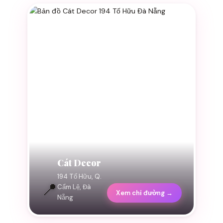
Cát Decor
194 Tố Hữu, Q.
📍
Cẩm Lệ, Đà
Xem chỉ đường →
Nẵng