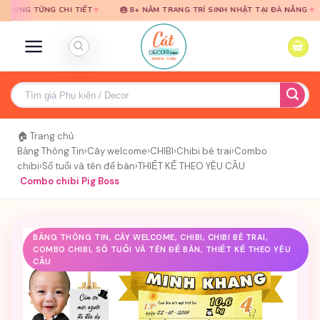
Bỏ
Bỏ
✦
✦
ỪNG CHI TIẾT
🎂 8+ NĂM TRANG TRÍ SINH NHẬT TẠI ĐÀ NẴNG
🎈 TƯ
qua
qua
nội
nội
dung
dung
Tìm
kiếm:
🏠 Trang chủ
›
Bảng Thông Tin
›
Cây welcome
›
CHIBI
›
Chibi bé trai
›
Combo
chibi
›
Số tuổi và tên để bàn
›
THIẾT KẾ THEO YÊU CẦU
›
Combo chibi Pig Boss
BẢNG THÔNG TIN, CÂY WELCOME, CHIBI, CHIBI BÉ TRAI,
COMBO CHIBI, SỐ TUỔI VÀ TÊN ĐỂ BÀN, THIẾT KẾ THEO YÊU
CẦU