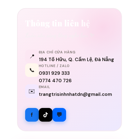
Thông tin liên hệ
Luôn sẵn sàng lắng nghe bạn ✨
ĐỊA CHỈ CỬA HÀNG
📍
194 Tố Hữu, Q. Cẩm Lệ, Đà Nẵng
HOTLINE / ZALO
📞
0931 929 333
0774 470 726
EMAIL
✉️
trangtrisinhnhatdn@gmail.com
f
💬