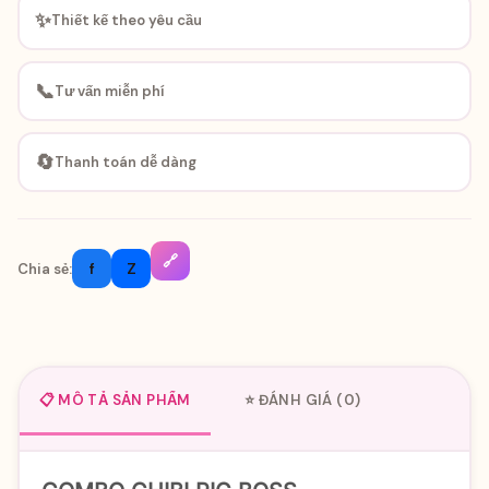
✨
Thiết kế theo yêu cầu
📞
Tư vấn miễn phí
🔄
Thanh toán dễ dàng
🔗
f
Z
Chia sẻ:
📋 MÔ TẢ SẢN PHẨM
⭐ ĐÁNH GIÁ (0)