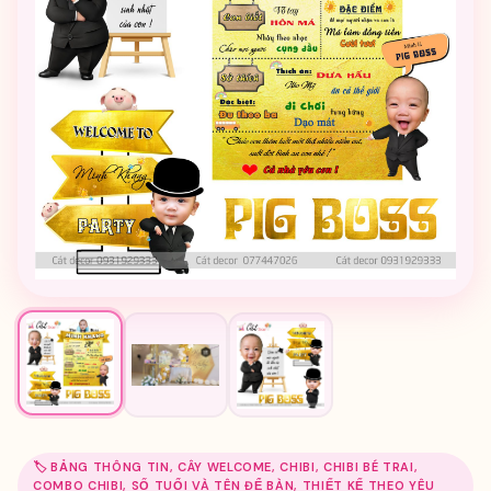
🏷️ BẢNG THÔNG TIN, CÂY WELCOME, CHIBI, CHIBI BÉ TRAI,
COMBO CHIBI, SỐ TUỔI VÀ TÊN ĐỂ BÀN, THIẾT KẾ THEO YÊU