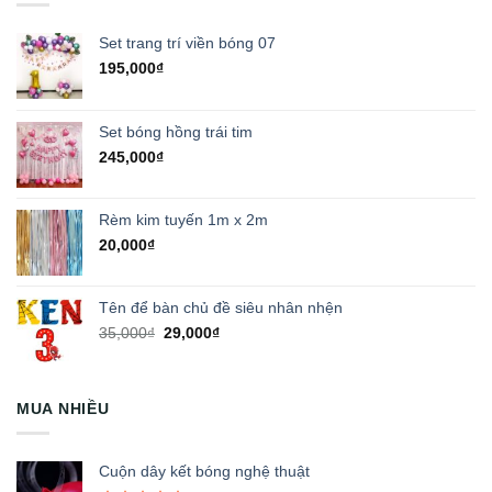
Set trang trí viền bóng 07
195,000
₫
Set bóng hồng trái tim
245,000
₫
Rèm kim tuyến 1m x 2m
20,000
₫
Tên để bàn chủ đề siêu nhân nhện
Giá
Giá
35,000
₫
29,000
₫
gốc
hiện
là:
tại
35,000₫.
là:
MUA NHIỀU
29,000₫.
Cuộn dây kết bóng nghệ thuật