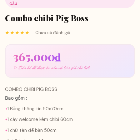
CẦU
Combo chibi Pig Boss
★★★★★
Chưa có đánh giá
365,000
₫
✨ Liên hệ để được tư vấn và báo giá chi tiết
COMBO CHIBI PIG BOSS
Bao gồm :
1 Bảng thông tin 50x70cm
1 cây welcome kèm chibi 60cm
1 chữ tên để bàn 50cm