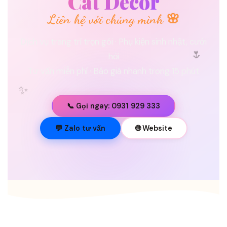
Cát Decor
Liên hệ với chúng mình 🌸
Dịch vụ trang trí trọn gói · Phụ kiện sinh nhật, cưới
🌷
hỏi
Tư vấn miễn phí · Báo giá nhanh trong 15 phút
✨
📞 Gọi ngay: 0931 929 333
💐
💬 Zalo tư vấn
🌐 Website