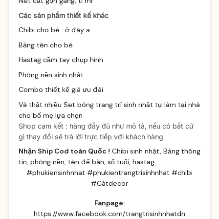
Nét cắt gọn gàng, tỉ mĩ
Các sản phẩm thiết kế khác
Chibi cho bé :
ở đây ạ
Bảng tên cho bé
Hastag cầm tay chụp hình
Phông nền sinh nhật
Combo thiết kế giá ưu đãi
Và thật nhiều
Set bóng trang trí sinh
nhật tự làm tại nhà
cho bố mẹ lựa chọn
Shop cam kết : hàng đầy đủ như mô tả, nếu có bất cứ
gì thay đổi sẽ trả lời trực tiếp với khách hàng
Nhận Ship Cod toàn Quốc !
Chibi sinh nhật, Bảng thông
tin, phông nền, tên để bàn, số tuổi, hastag
#phukiensinhnhat #phukientrangtrisinhnhat #chibi
#Cátdecor
Fanpage:
https://www.facebook.com/trangtrisinhnhatdn