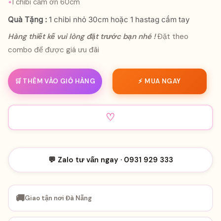
1 chibi cảm ơn 60cm
Quà Tặng :
1 chibi nhỏ 30cm hoặc 1 hastag cầm tay
Hàng thiết kế vui lòng đặt trước bạn nhé !
Đặt theo
combo để được giá ưu đãi
🛒 THÊM VÀO GIỎ HÀNG
⚡ MUA NGAY
♡
💬 Zalo tư vấn ngay · 0931 929 333
🚚
Giao tận nơi Đà Nẵng