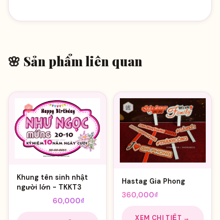
🌸 Sản phẩm liên quan
Khung tên sinh nhật
Hastag Gia Phong
người lớn - TKKT3
360,000
₫
Giá
Giá
110,000
₫
60,000
₫
gốc
hiện
XEM CHI TIẾT →