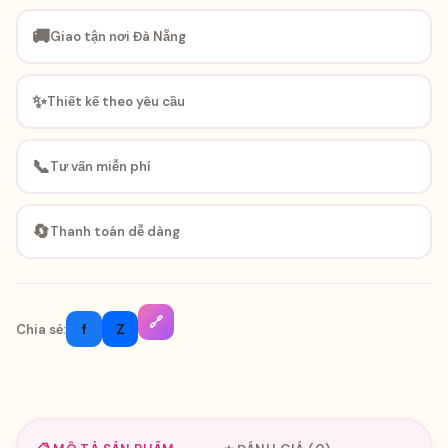
🚚
Giao tận nơi Đà Nẵng
✨
Thiết kế theo yêu cầu
📞
Tư vấn miễn phí
🔄
Thanh toán dễ dàng
🔗
f
Z
Chia sẻ: