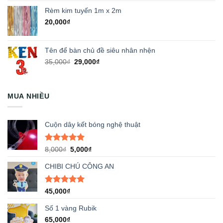
Rèm kim tuyến 1m x 2m
20,000
₫
Tên để bàn chủ đề siêu nhân nhện
Giá
Giá
35,000
₫
29,000
₫
gốc
hiện
là:
tại
35,000₫.
là:
MUA NHIỀU
29,000₫.
Cuộn dây kết bóng nghệ thuật
Được xếp
Giá
Giá
8,000
₫
5,000
₫
hạng
5.00
gốc
hiện
5 sao
CHIBI CHÚ CÔNG AN
là:
tại
8,000₫.
là:
5,000₫.
Được xếp
45,000
₫
hạng
5.00
5 sao
Số 1 vàng Rubik
65,000
₫