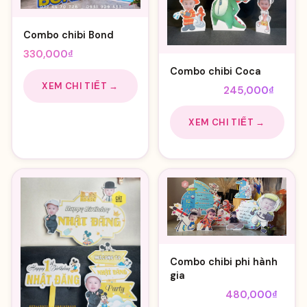
Combo chibi Bond
330,000
₫
Combo chibi Coca
XEM CHI TIẾT →
Giá
Giá
255,000
₫
245,000
₫
gốc
hiện
là:
tại
XEM CHI TIẾT →
255,000₫.
là:
245,0
Combo chibi phi hành
gia
Giá
Giá
550,000
₫
480,000
₫