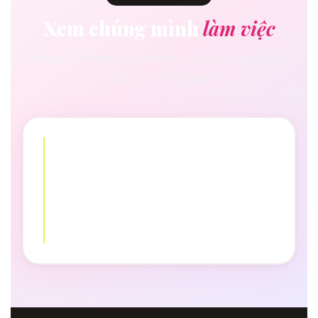
Xem chúng mình
làm việc
Những buổi trang trí thực tế — từ ý tưởng đến khi
tiệc rực rỡ sắc màu