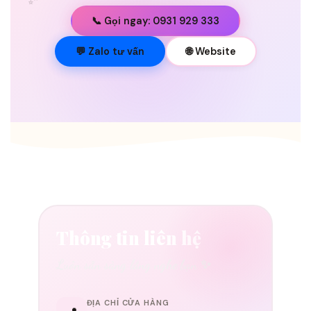
📞 Gọi ngay: 0931 929 333
💐
💬 Zalo tư vấn
🌐 Website
Thông tin liên hệ
Luôn sẵn sàng lắng nghe bạn ✨
ĐỊA CHỈ CỬA HÀNG