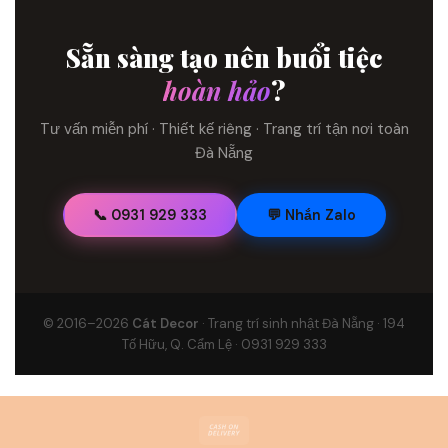
Sẵn sàng tạo nên buổi tiệc
hoàn hảo
?
Tư vấn miễn phí · Thiết kế riêng · Trang trí tận nơi toàn
Đà Nẵng
📞 0931 929 333
💬 Nhắn Zalo
© 2016–2026
Cát Decor
· Trang trí sinh nhật Đà Nẵng · 194
Tố Hữu, Q. Cẩm Lệ · 0931 929 333
Cash
On