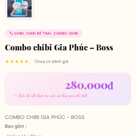
🏷️ CHIBI, CHIBI BÉ TRAI, COMBO CHIBI
Combo chibi Gia Phúc – Boss
★★★★★
Chưa có đánh giá
Giá
Giá
295,000
₫
280,000
₫
gốc
hiện
✨ Liên hệ để được tư vấn và báo giá chi tiết
là:
tại
295,000₫.
là:
COMBO CHIBI GIA PHÚC - BOSS
280,
Bao gồm :