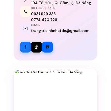
📍
194 Tố Hữu, Q. Cẩm Lệ, Đà Nẵng
HOTLINE / ZALO
📞
0931 929 333
0774 470 726
EMAIL
✉️
trangtrisinhnhatdn@gmail.com
f
💬