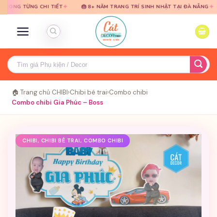
Bỏ
Bỏ
✦
✦
NG CHI TIẾT
🎂 8+ NĂM TRANG TRÍ SINH NHẬT TẠI ĐÀ NẴNG
🎈 TƯ
qua
qua
nội
nội
dung
dung
Tìm
kiếm:
🏠 Trang chủ
›
CHIBI
›
Chibi bé trai
›
Combo chibi
›
Combo chibi Gia Phúc – Boss
CHIBI, CHIBI BÉ TRAI, COMBO CHIBI