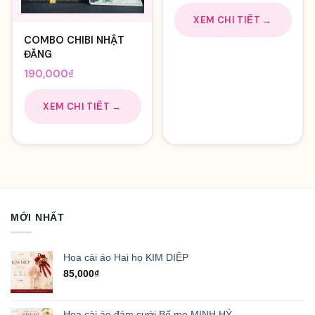
gốc
hiện
là:
tại
XEM CHI TIẾT →
550,000₫.
là:
COMBO CHIBI NHẬT
480,0
ĐĂNG
190,000
₫
XEM CHI TIẾT →
MỚI NHẤT
Hoa cài áo Hai họ KIM DIỆP
85,000
₫
Hoa cài áo đám cưới Bố mẹ MINH HỶ