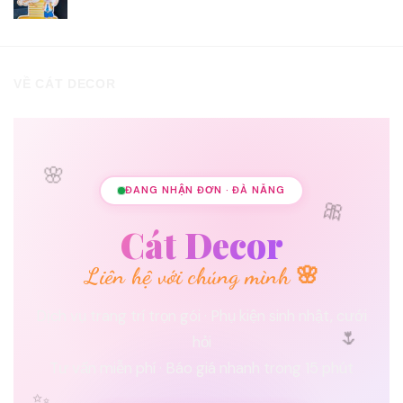
VỀ CÁT DECOR
🌸
ĐANG NHẬN ĐƠN · ĐÀ NẴNG
🎀
Cát Decor
Liên hệ với chúng mình 🌸
Dịch vụ trang trí trọn gói · Phụ kiện sinh nhật, cưới
🌷
hỏi
Tư vấn miễn phí · Báo giá nhanh trong 15 phút
✨