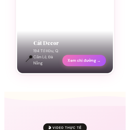
Cát Decor
194 Tố Hữu, Q.
📍
Cẩm Lệ, Đà
Xem chỉ đường →
Nẵng
🎬 VIDEO THỰC TẾ